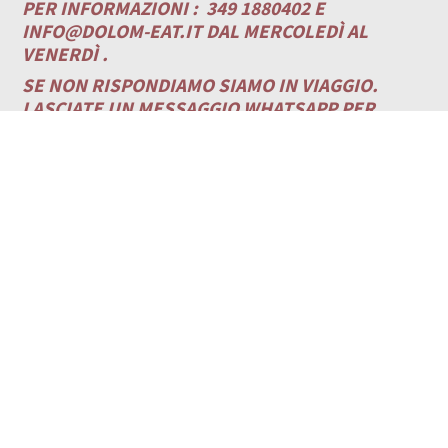
PER INFORMAZIONI :
349 1880402 E
INFO@DOLOM-EAT.IT
DAL MERCOLEDÌ AL
VENERDÌ .
SE NON RISPONDIAMO SIAMO IN VIAGGIO.
LASCIATE UN MESSAGGIO WHATSAPP PER
ESSERE RICONTATTATI.
VUOI ESSERE INFORMATO IN TEMPO REALE SUI
NUOVI VIAGGI DI GRUPPO?
Puoi scegliere tra:
Canale
wa
https://whatsapp.com/channel/00
Gruppo wa
https://chat.whatsapp.com/LM99DN0wr
Gruppo fb ” Dolom-Eat Community”
https://www.facebook.com/groups/84