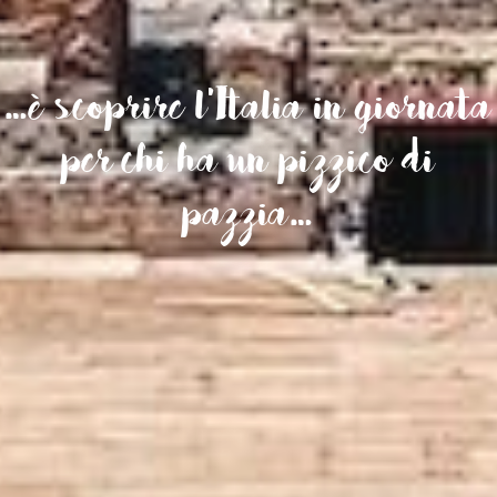
…è scoprire l’Italia in giornata
per chi ha un pizzico di
pazzia…