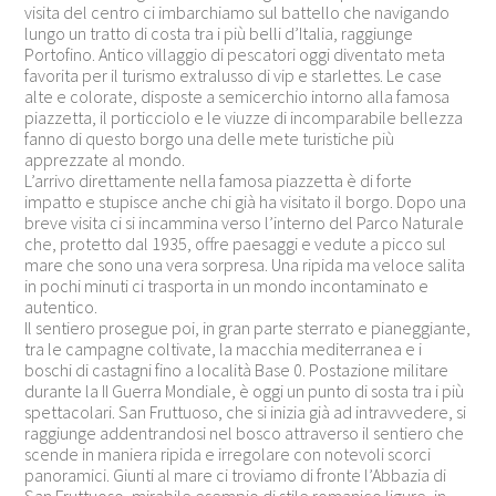
visita del centro ci imbarchiamo sul battello che navigando
lungo un tratto di costa tra i più belli d’Italia, raggiunge
Portofino. Antico villaggio di pescatori oggi diventato meta
favorita per il turismo extralusso di vip e starlettes. Le case
alte e colorate, disposte a semicerchio intorno alla famosa
piazzetta, il porticciolo e le viuzze di incomparabile bellezza
fanno di questo borgo una delle mete turistiche più
apprezzate al mondo.
L’arrivo direttamente nella famosa piazzetta è di forte
impatto e stupisce anche chi già ha visitato il borgo. Dopo una
breve visita ci si incammina verso l’interno del Parco Naturale
che, protetto dal 1935, offre paesaggi e vedute a picco sul
mare che sono una vera sorpresa. Una ripida ma veloce salita
in pochi minuti ci trasporta in un mondo incontaminato e
autentico.
Il sentiero prosegue poi, in gran parte sterrato e pianeggiante,
tra le campagne coltivate, la macchia mediterranea e i
boschi di castagni fino a località Base 0. Postazione militare
durante la II Guerra Mondiale, è oggi un punto di sosta tra i più
spettacolari. San Fruttuoso, che si inizia già ad intravvedere, si
raggiunge addentrandosi nel bosco attraverso il sentiero che
scende in maniera ripida e irregolare con notevoli scorci
panoramici. Giunti al mare ci troviamo di fronte l’Abbazia di
San Fruttuoso, mirabile esempio di stile romanico ligure, in