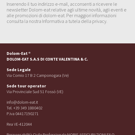
Inserendo il tuo indirizzo e-mail, acconsenti a ricevere le
newsletter Dolom-eat relative agli ultime novità, agli eventi e
alle promozioni di dolom-eat. Per maggiori informazioni
consulta la nostra Informativa a tutela della privacy.
Dolom-Eat
®
DOLOM-EAT S.A.S DI CONTE VALENTINA & C.
Sede Legale
Via Cornio 17 B 2 Camponogara (Ve)
Sede tour operator
Via Provinciale Sud 51 Fossó (VE)
info@dolom-eat.it
Tel. +39 349 1880402
P.iva 04417190271
Rea VE-412044
Responsabilità Civile Professionale NOBIS ASSICURAZIONI FILO