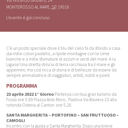
MONTEROSSO AL MARE
,
SP
19016
L'evento è già concluso
C’è un posto speciale dove il blu del cielo fa da sfondo a casa
dai mille colori pastello, a ripide montagne con le cime
bianche e a mille sfumature di azzurri e verdi del mare: è la
Liguria! Una stretta striscia di terra racchiusa tra il mare e gli
appennini, ma così ricca di storia e di bellezze da essere da
sempre ammaliatrice di viaggiatori, artisti, nobili e poeti.
PROGRAMMA
23 aprile 2022 1° Giorno
:Partenza con bus gran turismo da
Fossò ore 5.00 Piazza Aldo Moro, Padova Via Baviera 23 alla
rotonda Osteria al Canton ore 5.20.
SANTA MARGHERITA – PORTOFINO – SAN FRUTTUOSO –
CAMOGLI
Incontro con la guida a Santa Margherita. Dopo una breve