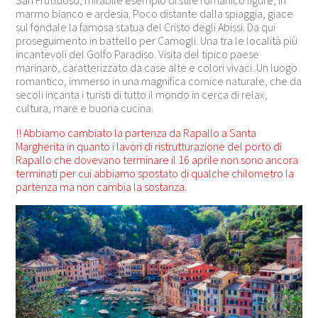
marmo bianco e ardesia. Poco distante dalla spiaggia, giace
sul fondale la famosa statua del Cristo degli Abissi. Da qui
proseguimento in battello per Camogli. Una tra le località più
incantevoli del Golfo Paradiso. Visita del tipico paese
marinaro, caratterizzato da case alte e colori vivaci. Un luogo
romantico, immerso in una magnifica cornice naturale, che da
secoli incanta i turisti di tutto il mondo in cerca di relax,
cultura, mare e buona cucina.
!! Abbiamo cambiato la partenza da Rapallo a Santa
Margherita in quanto i lavori di ristrutturazione del porto di
Rapallo che dovevano terminare il 16 aprile non sono ancora
terminati per cui abbiamo spostato di qualche chilometro la
partenza ma non cambia la sostanza.