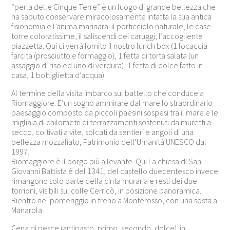
“perla delle Cinque Terre” è un luogo di grande bellezza che
ha saputo conservare miracolosamente intatta la sua antica
fisionomia e l’anima marinara: il porticciolo naturale, le case-
torre coloratissime, il saliscendi dei caruggi, l’accogliente
piazzetta. Qui ci verrà fornito il nostro lunch box (1 focaccia
farcita (prosciutto e formaggio), 1 fetta di torta salata (un
assaggio di riso ed uno di verdura), 1 fetta di dolce fatto in
casa, 1 bottiglietta d’acqua).
Al termine della visita imbarco sul battello che conduce a
Riomaggiore. E’un sogno ammirare dal mare lo straordinario
paesaggio composto da piccoli paesini sospesi tra il mare e le
migliaia di chilometri di terrazzamenti sostenuti da muretti a
secco, coltivati a vite, solcati da sentieri e angoli di una
bellezza mozzafiato, Patrimonio dell’Umanità UNESCO dal
1997.
Riomaggiore è il borgo più a levante. Qui La chiesa di San
Giovanni Battista è del 1341, del castello duecentesco invece
rimangono solo parte della cinta muraria e resti dei due
torrioni, visibili sul colle Cerricò, in posizione panoramica.
Rientro nel pomeriggio in treno a Monterosso, con una sosta a
Manarola.
Cena di pesce (antipasto, primo, secondo, dolce) in