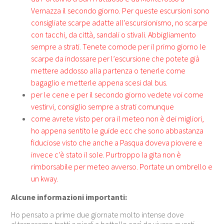
Vernazza il secondo giorno. Per queste escursioni sono
consigliate scarpe adatte all’escursionismo, no scarpe
con tacchi, da città, sandali o stivali. Abbigliamento
sempre a strati. Tenete comode per il primo giorno le
scarpe da indossare per l’escursione che potete già
mettere addosso alla partenza o tenerle come
bagaglio e metterle appena scesi dal bus.
per le cene e per il secondo giorno vedete voi come
vestirvi, consiglio sempre a strati comunque
come avrete visto per ora il meteo non è dei migliori,
ho appena sentito le guide ecc che sono abbastanza
fiduciose visto che anche a Pasqua doveva piovere e
invece c’è stato il sole. Purtroppo la gita non è
rimborsabile per meteo avverso. Portate un ombrello e
un kway.
Alcune informazioni importanti:
Ho pensato a prime due giornate molto intense dove
alterneremo tratti a piedi a battello così da vivere questi