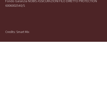
Fondo Garanzia NOBIS ASSICURAZIONI FILO DIRETTO PROTECTION
6006002540/S
Credits:
Smart Mix