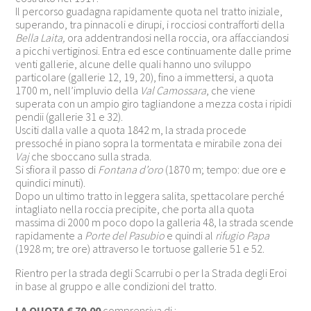
Il percorso guadagna rapidamente quota nel tratto iniziale,
superando, tra pinnacoli e dirupi, i rocciosi contrafforti della
Bella Laita,
ora addentrandosi nella roccia, ora affacciandosi
a picchi vertiginosi. Entra ed esce continuamente dalle prime
venti gallerie, alcune delle quali hanno uno sviluppo
particolare (gallerie 12, 19, 20), fino a immettersi, a quota
1700 m, nell’impluvio della
Val Camossara
, che viene
superata con un ampio giro tagliandone a mezza costa i ripidi
pendii (gallerie 31 e 32).
Usciti dalla valle a quota 1842 m, la strada procede
pressoché in piano sopra la tormentata e mirabile zona dei
Vaj
che sboccano sulla strada.
Si sfiora il passo di
Fontana d’oro
(1870 m; tempo: due ore e
quindici minuti).
Dopo un ultimo tratto in leggera salita, spettacolare perché
intagliato nella roccia precipite, che porta alla quota
massima di 2000 m poco dopo la galleria 48, la strada scende
rapidamente a
Porte del Pasubio
e quindi al
rifugio Papa
(1928 m; tre ore) attraverso le tortuose gallerie 51 e 52.
Rientro per la strada degli Scarrubi o per la Strada degli Eroi
in base al gruppo e alle condizioni del tratto.
LA QUOTA € 70,00
comprensiva di :