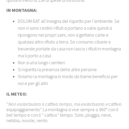
quota a meno di 15€ di spese di istruttoria.
IN MONTAGNA:
DOLOM-EAT all’insegna del rispetto per l’ambiente. Se
non vi sono cestini i rifiuti si portano a valle quindi si
ripongono nei propri zaini, non si gettano carte e
qualsiasi altro rifiuto a terra. Se consumo cibarie e
bevande portate da casa non lascio i rifiuti in montagna
ma li porto a casa .
Non si urla lungo i sentieri.
Si rispetta la presenza delle altre persone.
Viviamo la montagna in modo da trarne beneficio per
noi e per gli altri.
IL METEO:
“
Non esiste
buono o cattivo
tempo
,
ma esiste
buono
e
cattivo
equipaggiamento”. La montagna si vive sempre a 360° con il
bel tempo e con il ” cattivo” tempo. Sole, pioggia, neve,
nebbia, nuvole, vento.