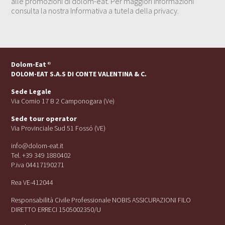
alle promozioni di dolom-eat. Per maggiori informazioni
consulta la nostra Informativa a tutela della privacy.
Dolom-Eat
®
DOLOM-EAT S.A.S DI CONTE VALENTINA & C.
Sede Legale
Via Cornio 17 B 2 Camponogara (Ve)
Sede tour operator
Via Provinciale Sud 51 Fossó (VE)
info@dolom-eat.it
Tel. +39 349 1880402
P.iva 04417190271
Rea VE-412044
Responsabilità Civile Professionale NOBIS ASSICURAZIONI FILO
DIRETTO ERRECI 1505002350/U