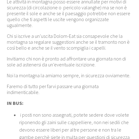
Le attività in montagna posso essere annullate per motivi di
sicurezza (di circolazione o pericolo valanghe) ma se non è
presente il sole e anche se il paesaggio potrebbe non essere
quello che ti aspetti le uscite vengono organizzate
ugualmente.
Chi si iscrive a un’uscita Dolom-Eat sia consapevole che la
montagna sa regalare suggestioni anche se il tramonto non è
così bello e anche se il vento scompiglia i capelli.
Invitiamo chi non è pronto ad affrontare una giornata non di
sole ad astenersi da un’eventuale iscrizione.
Noi la montagna la amiamo sempre, in sicurezza ovviamente.
Faremo di tutto per farvi passare una giornata
indimenticabile.
IN BUS:
i posti non sono assegnati, potete sedere dove volete
riponendo gli zaini sulle cappelliere, non nei sedili che
devono essere liberi per altre persone e non tra le
gambe perchè siete in multa per questioni di sicurezza