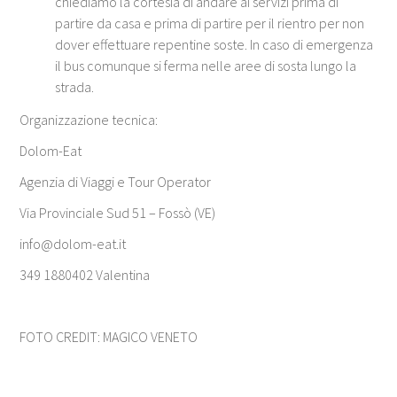
chiediamo la cortesia di andare ai servizi prima di
partire da casa e prima di partire per il rientro per non
dover effettuare repentine soste. In caso di emergenza
il bus comunque si ferma nelle aree di sosta lungo la
strada.
Organizzazione tecnica:
Dolom-Eat
Agenzia di Viaggi e Tour Operator
Via Provinciale Sud 51 – Fossò (VE)
info@dolom-eat.it
349 1880402 Valentina
FOTO CREDIT: MAGICO VENETO