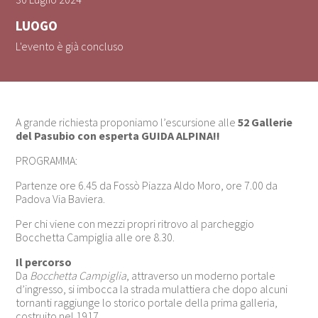
LUOGO
L'evento è già concluso
A grande richiesta proponiamo l’escursione alle
52 Gallerie
del Pasubio con esperta GUIDA ALPINA!!
PROGRAMMA:
Partenze ore 6.45 da Fossò Piazza Aldo Moro, ore 7.00 da
Padova Via Baviera.
Per chi viene con mezzi propri ritrovo al parcheggio
Bocchetta Campiglia alle ore 8.30.
Il percorso
Da
Bocchetta Campiglia
, attraverso un moderno portale
d’ingresso, si imbocca la strada mulattiera che dopo alcuni
tornanti raggiunge lo storico portale della prima galleria,
costruito nel 1917.