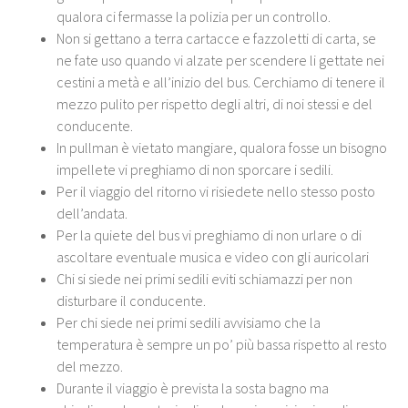
qualora ci fermasse la polizia per un controllo.
Non si gettano a terra cartacce e fazzoletti di carta, se
ne fate uso quando vi alzate per scendere li gettate nei
cestini a metà e all’inizio del bus. Cerchiamo di tenere il
mezzo pulito per rispetto degli altri, di noi stessi e del
conducente.
In pullman è vietato mangiare, qualora fosse un bisogno
impellete vi preghiamo di non sporcare i sedili.
Per il viaggio del ritorno vi risiedete nello stesso posto
dell’andata.
Per la quiete del bus vi preghiamo di non urlare o di
ascoltare eventuale musica e video con gli auricolari
Chi si siede nei primi sedili eviti schiamazzi per non
disturbare il conducente.
Per chi siede nei primi sedili avvisiamo che la
temperatura è sempre un po’ più bassa rispetto al resto
del mezzo.
Durante il viaggio è prevista la sosta bagno ma