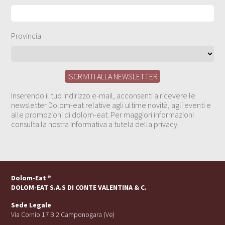
Provincia
Inserendo il tuo indirizzo e-mail, acconsenti a ricevere le
newsletter Dolom-eat relative agli ultime novità, agli eventi e
alle promozioni di dolom-eat. Per maggiori informazioni
consulta la nostra Informativa a tutela della privacy.
Dolom-Eat
®
DOLOM-EAT S.A.S DI CONTE VALENTINA & C.
Sede Legale
Via Cornio 17 B 2 Camponogara (Ve)