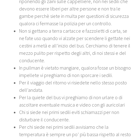
riponendo gli zaini sulle cappelliere, non nei sedili che
devono essere liberi per altre persone e non tra le
gambe perchè siete in multa per questioni di sicurezza
qualora ci fermasse la polizia per un controllo.
Non si gettano a terra cartacce e fazzoletti di carta, se
ne fate uso quando vi alzate per scendere li gettate nei
cestini a metà e all’inizio del bus. Cerchiamo di tenere il
mezzo pulito per rispetto degli altri, di noi stessi e del
conducente.
In pullman è vietato mangiare, qualora fosse un bisogno
impellete vi preghiamo di non sporcare i sedili.
Per il viaggio del ritorno vi risiedete nello stesso posto
dell’andata.
Per la quiete del bus vi preghiamo di non urlare o di
ascoltare eventuale musica e video con gli auricolari
Chi si siede nei primi sedili eviti schiamazzi per non
disturbare il conducente.
Per chi siede nei primi sedili avvisiamo che la
temperatura è sempre un po’ più bassa rispetto al resto