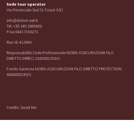
Sede tour operator
Via Provinciale Sud 51 Fossó (VE)
info@dolom-eat.it
Tel. +39 349 1880402
P.iva 04417190271
Rea VE-412044
Responsabilità Civile Professionale NOBIS ASSICURAZIONI FILO
DIRETTO ERRECI 1505002350/U
Fondo Garanzia NOBIS ASSICURAZIONI FILO DIRETTO PROTECTION
6006002540/S
Credits:
Smart Mix