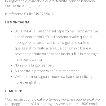
In segreteria o inviando la quota tramite bonifico bancario
con nome e cognome.
n. referente Giulia 349 128 5614
IN MONTAGNA:
DOLOM-EAT all’insegna del rispetto per l’ambiente. Se
non vi sono cestini i rifiuti si portano a valle quindi si
ripongono nei propri zaini, non si gettano carte e
qualsiasi altro rifiuto a terra. Se consumo cibarie e
bevande portate da casa non lascio i rifiuti in montagna
ma li porto a casa .
Non si urla lungo i sentieri.
Si rispetta la presenza delle altre persone.
Viviamo la montagna in modo da trarne beneficio per
noi e per gli altri.
IL METEO:
“
Non esiste
buono o cattivo
tempo
,
ma esiste
buono
e
cattivo
equipaggiamento”. La montagna si vive sempre a 360° con il