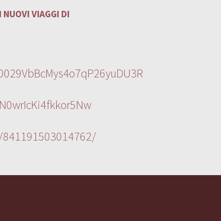
 NUOVI VIAGGI DI
l/0029VbBcMys4o7qP26yuDU3R
N0wrIcKi4fkkor5Nw
s/841191503014762/