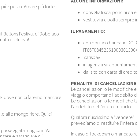
ALCUNE INFORMAZIONI:
 più spesso. Amare più forte.
consigliati scarponcini da 
vestitevi a cipolla sempre
IL PAGAMENTO:
il Ballons Festival di Dobbiaco
rnata esclusiva!
con bonifico bancario DOL
IT86F08452361300301300
satispay
in agenzia su appuntamen
dal sito con carta di credit
PENALITA’ DI CANCELLAZIONE u
Le cancellazioni o le modifiche ef
viaggio comportano l’addebito d
E dove non ci faremo mancare
Le cancellazioni o le modifiche
l’addebito dell’intero importo.
o alle mongolfiere. Qui ci
Qualora riuscissimo a “vendere” il 
prevediamo di restituire l’intera 
 passeggiata magica in Val
In caso di lockdown o mancato r
anzare e assaggiare gli