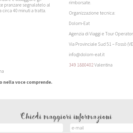
rimborsate.
te pranzare segnalatelo al
irca 40 minuti a tratta.
Organizzazione tecnica:
Dolom-Eat
Agenzia di Viaggi e Tour Operator
Via Provinciale Sud 51 – Fossò (VE
info@dolom-eat.it
349 1880402
Valentina
ma
to nella voce comprende.
Chiedi maggiori informazioni