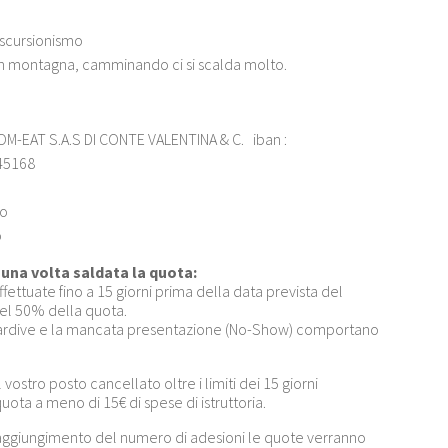
escursionismo
 in montagna, camminando ci si scalda molto.
OM-EAT S.A.S DI CONTE VALENTINA & C. iban :
45168
to
o
na volta saldata la quota:
fettuate fino a 15 giorni prima della data prevista del
el 50% della quota.
 tardive e la mancata presentazione (No-Show) comportano
vostro posto cancellato oltre i limiti dei 15 giorni
quota a meno di 15€ di spese di istruttoria.
aggiungimento del numero di adesioni le quote verranno