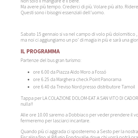
Non solo il mangiare e il bere.
Ma avere più tempo. Crederci di più. Volare più alto. Ridere
Questi sono i bisogni essenziali dell’uomo.
Sabato 15 gennaio si va nel campo di volo più dolomitico , 
ma noi ci aggiungiamo un po’ di magia in più e sarà una gio
IL PROGRAMMA
Partenze del bus gran turismo:
ore 6.00 da Piazza Aldo Moro a Fossó
ore 6.25 da Marghera check Point Panorama
ore 6.40 da Treviso Nord presso distributore Tamoil
Tappa per LA COLAZIONE DOLOM-EAT A SAN VITO DI CADOR
nulla!!
Alle ore 10.00 saremo a Dobbiaco per veder prendere il vol
fermeremo per lasciarci incantare.
Quando più ci aggrada ci sposteremo a Sesto per la nostra
Fiscalina fino al Rifugio Fondovalle dove chi vorrà potrà pr