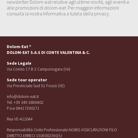
newsletter Dolom-eat relative agli ultime novità, agli eventi e
alle promozioni di dolom-eat. Per maggiori informazioni
consulta la nostra Informativa a tutela della privacy.
Dolom-Eat
®
DOLOM-EAT S.A.S DI CONTE VALENTINA & C.
Sede Legale
Via Cornio 17 B 2 Camponogara (Ve)
Sede tour operator
Via Provinciale Sud 51 Fossó (VE)
info@dolom-eat.it
Tel. +39 349 1880402
P.iva 04417190271
Rea VE-412044
Responsabilità Civile Professionale NOBIS ASSICURAZIONI FILO
DIRETTO ERRECI 1505002350/U