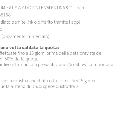
OM-EAT S.A.S DI CONTE VALENTINA & C. iban :
45168
to tramite link o differito tramite l’app)
to
ito (pagamento immediato)
na volta saldata la quota:
fettuate fino a 15 giorni prima della data prevista del
el 50% della quota.
 tardive e la mancata presentazione (No-Show) comportano
vostro posto cancellato oltre i limiti dei 15 giorni
quota a meno di 15€ di spese di istruttoria.