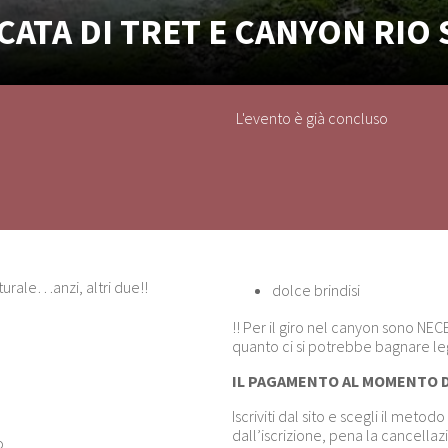
CATA DI TRET E CANYON RIO 
L'evento è già concluso
turale…anzi, altri due!!
dolce brindisi
!! Per il giro nel canyon sono N
quanto ci si potrebbe bagnare l
IL PAGAMENTO AL MOMENTO D
Iscriviti dal sito e scegli il me
dall’iscrizione, pena la cancella
o