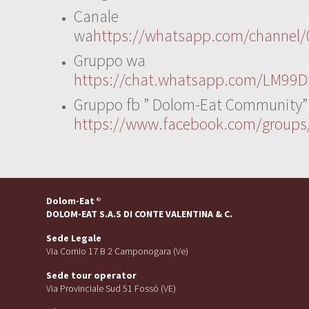
Canale
wa
https://whatsapp.com/channe
Gruppo wa
https://chat.whatsapp.com/LM99D
Gruppo fb ” Dolom-Eat Community”
https://www.facebook.com/group
Dolom-Eat
®
DOLOM-EAT S.A.S DI CONTE VALENTINA & C.
Sede Legale
Via Cornio 17 B 2 Camponogara (Ve)
Sede tour operator
Via Provinciale Sud 51 Fossó (VE)