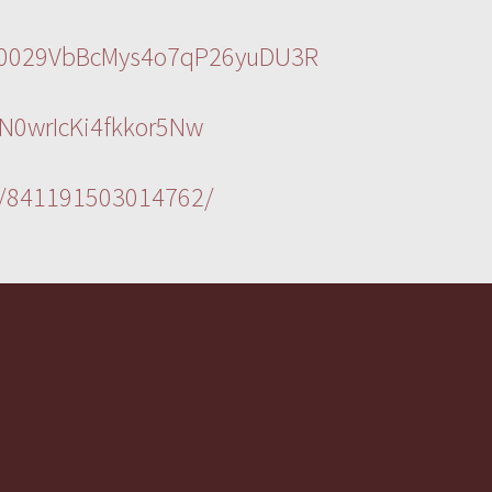
l/0029VbBcMys4o7qP26yuDU3R
N0wrIcKi4fkkor5Nw
s/841191503014762/