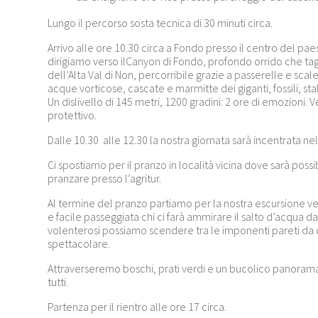
Lungo il percorso sosta tecnica di 30 minuti circa.
Arrivo alle ore 10.30 circa a Fondo presso il centro del pae
dirigiamo verso ilCanyon di Fondo, profondo orrido che tag
dell’Alta Val di Non, percorribile grazie a passerelle e scal
acque vorticose, cascate e marmitte dei giganti, fossili, sta
Un dislivello di 145 metri, 1200 gradini: 2 ore di emozioni. 
protettivo.
Dalle 10.30 alle 12.30 la nostra giornata sarà incentrata ne
Ci spostiamo per il pranzo in località vicina dove sarà pos
pranzare presso l’agritur.
Al termine del pranzo partiamo per la nostra escursione ver
e facile passeggiata chi ci farà ammirare il salto d’acqua da
volenterosi possiamo scendere tra le imponenti pareti da d
spettacolare.
Attraverseremo boschi, prati verdi e un bucolico panorama
tutti.
Partenza per il rientro alle ore 17 circa.