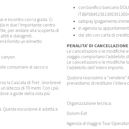
con bonifico bancario DOL
IT86F08452361300301300
se e incontro con la guida. Ci
satispay (pagamento immedia
lia in due l’importante centro
in agenzia su appuntamen
ette, per andare alla scoperta di
dal sito con carta di cred
lattiti e stalagmiti…
Verrà fornito un elmetto
PENALITA’ DI CANCELLAZIONE u
Le cancellazioni o le modifiche ef
viaggio comportano l’addebito d
l canyon.
Le cancellazioni o le modifiche
sibile consumare al sacco o
l’addebito dell’intero importo.
Qualora riuscissimo a “vendere” il 
so la Cascata di Tret . Una breve
prevediamo di restituire l’intera 
 un’altezza di 70 metri. Con i più
ove si gode della vista più
Organizzazione tecnica:
. Questa escursione è adatta a
Dolom-Eat
Agenzia di Viaggi e Tour Operator