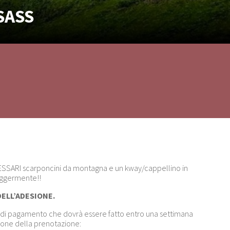
SASS
ECESSARI scarponcini da montagna e un kway/cappellino in
eggermente!!
ELL’ADESIONE.
todo di pagamento che dovrà essere fatto entro una settimana
zione della prenotazione: