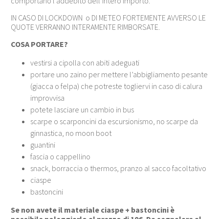
comportano l’addebito dell’intero importo.
IN CASO DI LOCKDOWN o DI METEO FORTEMENTE AVVERSO LE
QUOTE VERRANNO INTERAMENTE RIMBORSATE.
COSA PORTARE?
vestirsi a cipolla con abiti adeguati
portare uno zaino per mettere l’abbigliamento pesante
(giacca o felpa) che potreste togliervi in caso di calura
improvvisa
potete lasciare un cambio in bus
scarpe o scarponcini da escursionismo, no scarpe da
ginnastica, no moon boot
guantini
fascia o cappellino
snack, borraccia o thermos, pranzo al sacco facoltativo
ciaspe
bastoncini
Se non avete il materiale ciaspe + bastoncini è