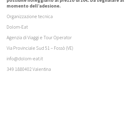
possibile noleggiarlo al prezzo di 10€. Da segnalare al
momento dell’adesione.
Organizzazione tecnica
Dolom-Eat
Agenzia di Viaggi e Tour Operator
Via Provinciale Sud 51 – Fossò (VE)
info@dolom-eat.it
349 1880402 Valentina