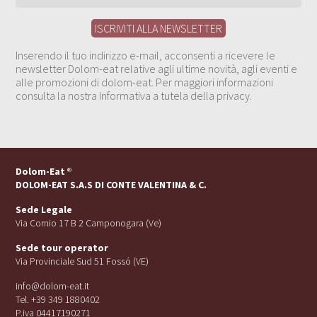
Inserendo il tuo indirizzo e-mail, acconsenti a ricevere le
newsletter Dolom-eat relative agli ultime novità, agli eventi e
alle promozioni di dolom-eat. Per maggiori informazioni
consulta la nostra Informativa a tutela della privacy.
Dolom-Eat
®
DOLOM-EAT S.A.S DI CONTE VALENTINA & C.
Sede Legale
Via Cornio 17 B 2 Camponogara (Ve)
Sede tour operator
Via Provinciale Sud 51 Fossó (VE)
info@dolom-eat.it
Tel. +39 349 1880402
P.iva 04417190271