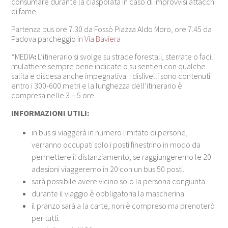
consumare durante la ciaspolata in caso di improvvisi attacchi
di fame.
Partenza bus ore 7.30 da Fossò Piazza Aldo Moro, ore 7.45 da
Padova parcheggio in
Via Baviera
*MEDIA
:
L’itinerario si svolge su strade forestali, sterrate o facili
mulattiere sempre bene indicate o su sentieri con qualche
salita e discesa anche impegnativa. I dislivelli sono contenuti
entro i 300-600 metri e la lunghezza dell’itinerario è
compresa nelle 3 – 5 ore.
INFORMAZIONI UTILI:
in bus si viaggerà in numero limitato di persone,
verranno occupati solo i posti finestrino in modo da
permettere il distanziamento, se raggiungeremo le 20
adesioni viaggeremo in 20 con un bus 50 posti.
sarà possibile avere vicino solo la persona congiunta
durante il viaggio è obbligatoria la mascherina
il pranzo sarà a la carte, non è compreso ma prenoterò
per tutti.