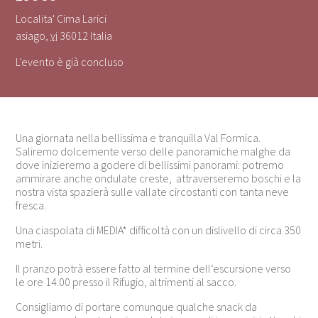
Localita' Cima Larici
asiago
,
vi
36012
Italia
L'evento è già concluso
Una giornata nella bellissima e tranquilla Val Formica.
Saliremo dolcemente verso delle panoramiche malghe da
dove inizieremo a godere di bellissimi panorami: potremo
ammirare anche ondulate creste, attraverseremo boschi e la
nostra vista spazierà sulle vallate circostanti con tanta neve
fresca.
Una ciaspolata di MEDIA* difficoltà con un dislivello di circa 350
metri.
Il pranzo potrà essere fatto al termine dell’escursione verso
le ore 14.00 presso il Rifugio, altrimenti al sacco.
Consigliamo di portare comunque qualche snack da