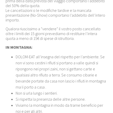
prima della data prevista del viaggio comportano l’addebito
del 50% della quota.
Le cancellazioni o le modifiche tardive e la mancata
presentazione (No-Show) comportano l’addebito dell’intero
importo.
Qualora riuscissimo a “vendere” il vostro posto cancellato
oltre i limiti dei 15 giorni prevediamo di restituire l’intera
quota a meno di 15€ di spese di istruttoria.
IN MONTAGNA:
DOLOM-EAT all’insegna del rispetto per l’ambiente. Se
non vi sono cestini i rifiuti si portano a valle quindi si
ripongono nei propri zaini, non si gettano carte e
qualsiasi altro rifiuto a terra. Se consumo cibarie e
bevande portate da casa non lascio i rifiuti in montagna
ma li porto a casa .
Non si urla lungo i sentieri.
Si rispetta la presenza delle altre persone.
Viviamo la montagna in modo da trarne beneficio per
noi e per gli altri.