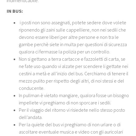
indimenticabile.
IN BUS:
i posti non sono assegnati, potete sedere dove volete
riponendo gli zaini sulle cappelliere, non nei sedili che
devono essere liberi per altre persone e non tra le
gambe perchè siete in multa per questioni di sicurezza
qualora ci fermasse la polizia per un controllo.
Non si gettano a terra cartacce e fazzoletti di carta, se
ne fate uso quando vi alzate per scendere li gettate nei
cestini a metà e all’inizio del bus. Cerchiamo di tenere il
mezzo pulito per rispetto degli altri, di noi stessi e del
conducente.
In pullman è vietato mangiare, qualora fosse un bisogno
impellete vi preghiamo di non sporcare i sedili.
Per il viaggio del ritorno vi risiedete nello stesso posto
dell’andata.
Per la quiete del bus vi preghiamo di non urlare o di
ascoltare eventuale musica e video con gli auricolari