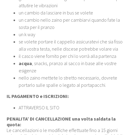
attutire le vibrazioni
un cambio da lasciare in bus se volete
un cambio nello zaino per cambiarvi quando fate la
sosta per il pranzo
un k way
se volete portare il cappello assicuratevi che sia fisso
alla vostra testa, nelle discese potrebbe volare via
il casco viene fornito per chi lo vorrà alla partenza
acqua
, snacks, pranzo al sacco in base alle vostre
esigenze
nello zaino mettete lo stretto necessario, dovrete
portarlo sulle spalle o legato al portapacchi.
IL PAGAMENTO e ISCRIZIONI:
ATTRAVERSO IL SITO
PENALITA’ DI CANCELLAZIONE una volta saldata la
quota:
Le cancellazioni o le modifiche effettuate fino a 15 giorni