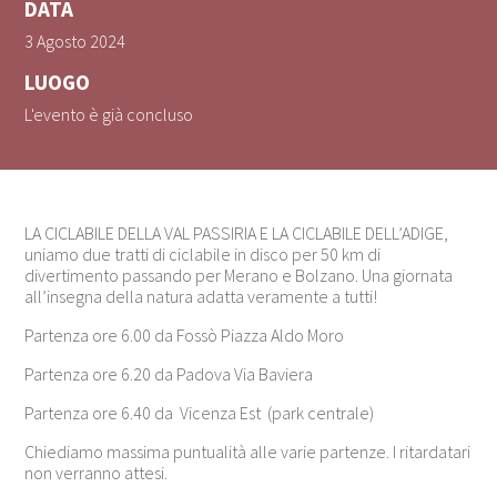
DATA
3 Agosto 2024
LUOGO
L'evento è già concluso
LA CICLABILE DELLA VAL PASSIRIA E LA CICLABILE DELL’ADIGE,
uniamo due tratti di ciclabile in disco per 50 km di
divertimento passando per Merano e Bolzano. Una giornata
all’insegna della natura adatta veramente a tutti!
Partenza ore 6.00 da Fossò Piazza Aldo Moro
Partenza ore 6.20 da Padova Via Baviera
Partenza ore 6.40 da Vicenza Est (park centrale)
Chiediamo massima puntualità alle varie partenze. I ritardatari
non verranno attesi.