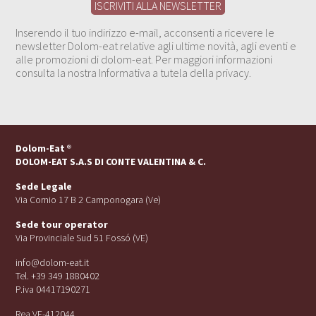
Inserendo il tuo indirizzo e-mail, acconsenti a ricevere le
newsletter Dolom-eat relative agli ultime novità, agli eventi e
alle promozioni di dolom-eat. Per maggiori informazioni
consulta la nostra Informativa a tutela della privacy.
Dolom-Eat
®
DOLOM-EAT S.A.S DI CONTE VALENTINA & C.
Sede Legale
Via Cornio 17 B 2 Camponogara (Ve)
Sede tour operator
Via Provinciale Sud 51 Fossó (VE)
info@dolom-eat.it
Tel. +39 349 1880402
P.iva 04417190271
Rea VE-412044