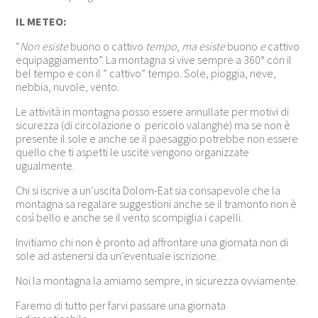
IL METEO:
“
Non esiste
buono o cattivo
tempo
,
ma esiste
buono
e
cattivo
equipaggiamento”. La montagna si vive sempre a 360° con il
bel tempo e con il ” cattivo” tempo. Sole, pioggia, neve,
nebbia, nuvole, vento.
Le attività in montagna posso essere annullate per motivi di
sicurezza (di circolazione o pericolo valanghe) ma se non è
presente il sole e anche se il paesaggio potrebbe non essere
quello che ti aspetti le uscite vengono organizzate
ugualmente.
Chi si iscrive a un’uscita Dolom-Eat sia consapevole che la
montagna sa regalare suggestioni anche se il tramonto non è
così bello e anche se il vento scompiglia i capelli.
Invitiamo chi non è pronto ad affrontare una giornata non di
sole ad astenersi da un’eventuale iscrizione.
Noi la montagna la amiamo sempre, in sicurezza ovviamente.
Faremo di tutto per farvi passare una giornata