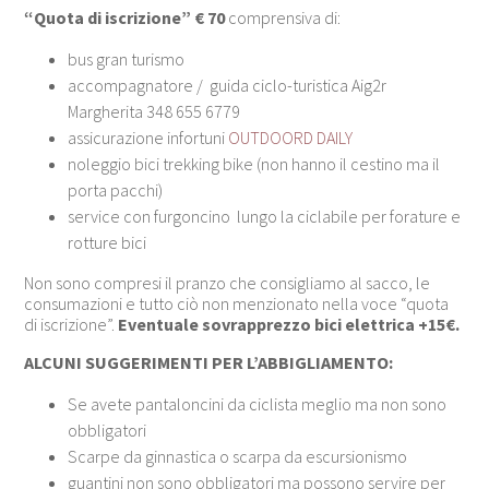
“Quota di iscrizione” € 70
comprensiva di:
bus gran turismo
accompagnatore / guida ciclo-turistica Aig2r
Margherita 348 655 6779
assicurazione infortuni
OUTDOORD DAILY
noleggio bici trekking bike (non hanno il cestino ma il
porta pacchi)
service con furgoncino lungo la ciclabile per forature e
rotture bici
Non sono compresi il pranzo che consigliamo al sacco, le
consumazioni e tutto ciò non menzionato nella voce “quota
di iscrizione”.
Eventuale sovrapprezzo bici elettrica +15€.
ALCUNI SUGGERIMENTI PER L’ABBIGLIAMENTO:
Se avete pantaloncini da ciclista meglio ma non sono
obbligatori
Scarpe da ginnastica o scarpa da escursionismo
guantini non sono obbligatori ma possono servire per