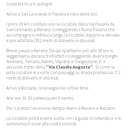
Sosta tecnica in autogrill.
Arrivo a San Leonardo in Passiria e ritiro delle bici.
I primi 19 km costituiscono la Ciclabile della Val Passiria da
San Leonardo a Merano costeggiando il fiume Passirio che
accompagna e rinfresca lungo la ciclabile dapprima sterrata
e poi asfaltata (352 metri di dislivello in discesa)
Breve pausa a Merano. Da qui ripartiamo per altri 30 km in
leggerissima discesa tra frutteti costeggiando diversi borghi:
Andriano, Terlano, Nalles, Vilpiano e Gargazzone. E’ il
secondo tratto della
“Via Claudia Augusta”
. Si corre su
pista ciclabile e a volte con passaggi su strada promiscua. (72
metri di dislivello in discesa).
Arrivo a Bolzano, riconsegna bici e free time.
Alle ore 16.30 partenza per il rientro.
Per il pranzo lasceremo tempo libero a Merano e Bolzano.
La ciclabile potrà essere svolta con la guida cicloturistica o in
autonomia in base alla vostra volontà.