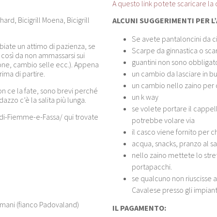
A questo link potete scaricare la 
rd, Bicigrill Moena, Bicigrill
ALCUNI SUGGERIMENTI PER L
Se avete pantaloncini da c
bbiate un attimo di pazienza, se
Scarpe da ginnastica o sca
e così da non ammassarsi sui
guantini non sono obbligato
one, cambio selle ecc.). Appena
ima di partire.
un cambio da lasciare in b
un cambio nello zaino per 
on ce la fate, sono brevi perché
un k way
dazzo c’è la salita più lunga.
se volete portare il cappell
-di-Fiemme-e-Fassa/ qui trovate
potrebbe volare via
il casco viene fornito per c
acqua, snacks, pranzo al s
nello zaino mettete lo stre
portapacchi.
se qualcuno non riuscisse a
Cavalese presso gli impianti 
rmani (fianco Padovaland)
IL PAGAMENTO: