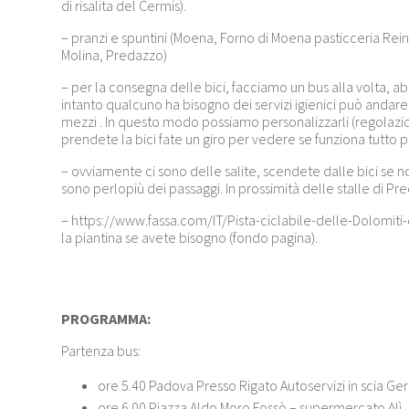
di risalita del Cermis).
– pranzi e spuntini (Moena, Forno di Moena pasticceria Reinha
Molina, Predazzo)
– per la consegna delle bici, facciamo un bus alla volta, a
intanto qualcuno ha bisogno dei servizi igienici può andar
mezzi . In questo modo possiamo personalizzarli (regolazi
prendete la bici fate un giro per vedere se funziona tutto pr
– ovviamente ci sono delle salite, scendete dalle bici se n
sono perlopiù dei passaggi. In prossimità delle stalle di Pre
– https://www.fassa.com/IT/Pista-ciclabile-delle-Dolomiti
la piantina se avete bisogno (fondo pagina).
PROGRAMMA:
Partenza bus:
ore 5.40 Padova Presso Rigato Autoservizi in scia Ge
ore 6.00 Piazza Aldo Moro Fossò – supermercato Alì