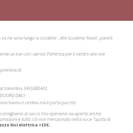
ce ne sono lungo la ciclabile , alle scuderie (toast , panini)
nte un bar con i servizi. Partenza per il rientro alle ore
rensiva di:
t Valentina 3491880402
UTDOORD DAILY
(non hanno il cestino ma il porta pacchi)
 consigliamo al sacco (ma speriamo sia aperto anche
sumazioni e tutto ciò non menzionato nella voce “quota di
zzo bici elettrica +15€.