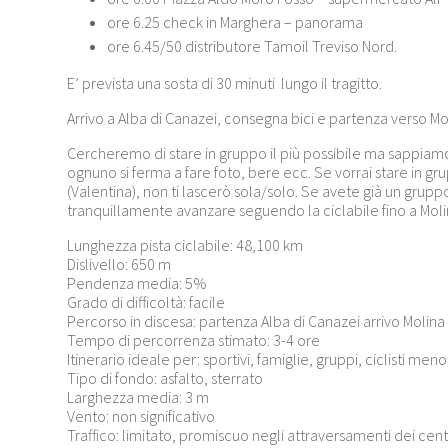
ore 6.25 check in Marghera – panorama
ore 6.45/50 distributore Tamoil Treviso Nord.
E’ prevista una sosta di 30 minuti lungo il tragitto.
Arrivo a Alba di Canazei, consegna bici e partenza verso M
Cercheremo di stare in gruppo il più possibile ma sappiam
ognuno si ferma a fare foto, bere ecc. Se vorrai stare in gr
(Valentina), non ti lascerò sola/solo. Se avete già un gru
tranquillamente avanzare seguendo la ciclabile fino a Moli
Lunghezza pista ciclabile: 48,100 km
Dislivello: 650 m
Pendenza media: 5%
Grado di difficoltà: facile
Percorso in discesa: partenza Alba di Canazei arrivo Molin
Tempo di percorrenza stimato: 3-4 ore
Itinerario ideale per: sportivi, famiglie, gruppi, ciclisti men
Tipo di fondo: asfalto, sterrato
Larghezza media: 3 m
Vento: non significativo
Traffico: limitato, promiscuo negli attraversamenti dei centr