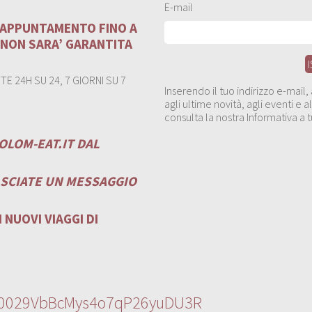
E-mail
U APPUNTAMENTO FINO A
 NON SARA’ GARANTITA
E 24H SU 24, 7 GIORNI SU 7
Inserendo il tuo indirizzo e-mail
agli ultime novità, agli eventi e
consulta la nostra Informativa a t
OLOM-EAT.IT
DAL
ASCIATE UN MESSAGGIO
 NUOVI VIAGGI DI
l/0029VbBcMys4o7qP26yuDU3R