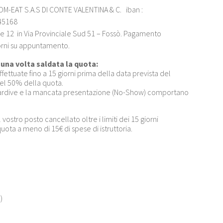
OM-EAT S.A.S DI CONTE VALENTINA & C. iban :
45168
lle 12 in Via Provinciale Sud 51 – Fossò. Pagamento
giorni su appuntamento.
na volta saldata la quota:
fettuate fino a 15 giorni prima della data prevista del
el 50% della quota.
 tardive e la mancata presentazione (No-Show) comportano
vostro posto cancellato oltre i limiti dei 15 giorni
quota a meno di 15€ di spese di istruttoria.
)