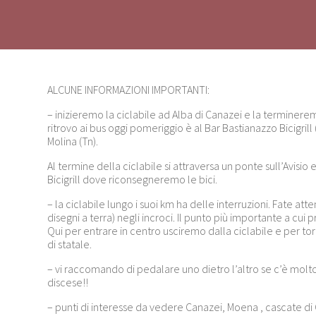
ALCUNE INFORMAZIONI IMPORTANTI:
– inizieremo la ciclabile ad Alba di Canazei e la terminere
ritrovo ai bus oggi pomeriggio è al Bar Bastianazzo Bicigrill
Molina (Tn).
Al termine della ciclabile si attraversa un ponte sull’Avisio e
Bicigrill dove riconsegneremo le bici.
– la ciclabile lungo i suoi km ha delle interruzioni. Fate att
disegni a terra) negli incroci. Il punto più importante a cui
Qui per entrare in centro usciremo dalla ciclabile e per to
di statale.
– vi raccomando di pedalare uno dietro l’altro se c’è molto
discese!!
– punti di interesse da vedere Canazei, Moena , cascate di