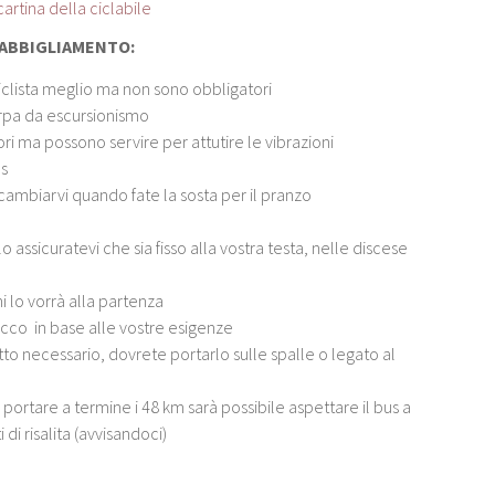
cartina della ciclabile
’ABBIGLIAMENTO:
iclista meglio ma non sono obbligatori
rpa da escursionismo
ri ma possono servire per attutire le vibrazioni
us
cambiarvi quando fate la sosta per il pranzo
o assicuratevi che sia fisso alla vostra testa, nelle discese
hi lo vorrà alla partenza
acco in base alle vostre esigenze
tto necessario, dovrete portarlo sulle spalle o legato al
 portare a termine i 48 km sarà possibile aspettare il bus a
di risalita (avvisandoci)