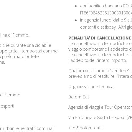
con bonifico bancario DOL
IT86F08452361300301300
in agenzia lunedì dalle 9 a
contanti o satispay . Altri 
olina di Fiemme.
PENALITA’ DI CANCELLAZIONE u
Le cancellazioni o le modifiche ef
o che durante una ciclabile
viaggio comportano l’addebito d
uppo tutto il tempo stai con me
Le cancellazioni o le modifiche
ppo preformato potete
l’addebito dell’intero importo.
na.
Qualora riuscissimo a “vendere” il 
prevediamo di restituire l’intera 
Organizzazione tecnica:
a di Fiemme
Dolom-Eat
o esperti
Agenzia di Viaggi e Tour Operator
Via Provinciale Sud 51 – Fossò (VE
info@dolom-eat.it
i urbani e nei tratti comunali