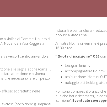
ristoranti e bar, anche a Predazzo 
oppure a Maso Lena.
mo a Molina di Fiemme. Il punto di
 (Al Mudanda) in Via Rogge 3 a
Arrivati a Molina di Fiemme è prese
16.30 circa.
 si va verso il centro arrivando al
“Quota di iscrizione” € 55
comp
bus gran turismo
enzione alle segnaletiche (cartelli,
accompagnatore Dolom-Ea
 prestare attenzione è a Moena.
assicurazione infortuni O
rnarci è necessario fare un pezzo
noleggio bici trekking bike 
 afflusso soprattutto nelle
Non sono compresi il pranzo che
qualche bar e ristornate), le con
iscrizione”.
Eventuale sovrappre
 Cavalese (poco dopo gli impianti