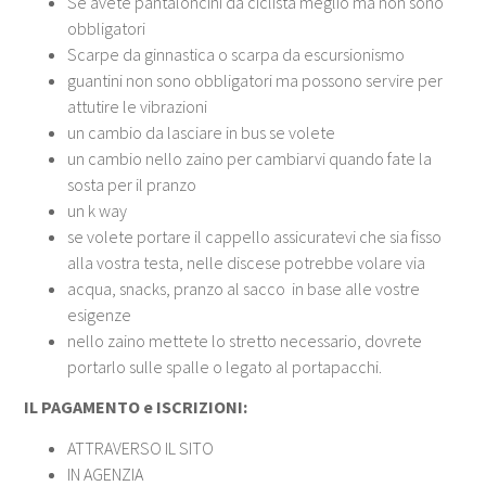
Se avete pantaloncini da ciclista meglio ma non sono
obbligatori
Scarpe da ginnastica o scarpa da escursionismo
guantini non sono obbligatori ma possono servire per
attutire le vibrazioni
un cambio da lasciare in bus se volete
un cambio nello zaino per cambiarvi quando fate la
sosta per il pranzo
un k way
se volete portare il cappello assicuratevi che sia fisso
alla vostra testa, nelle discese potrebbe volare via
acqua, snacks, pranzo al sacco in base alle vostre
esigenze
nello zaino mettete lo stretto necessario, dovrete
portarlo sulle spalle o legato al portapacchi.
IL PAGAMENTO e ISCRIZIONI:
ATTRAVERSO IL SITO
IN AGENZIA