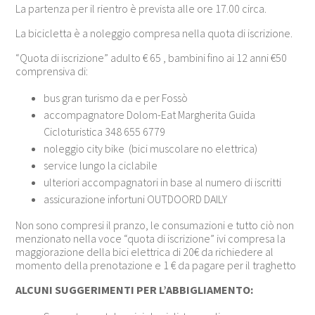
La partenza per il rientro è prevista alle ore 17.00 circa.
La bicicletta è a noleggio compresa nella quota di iscrizione.
“Quota di iscrizione” adulto € 65 , bambini fino ai 12 anni €50
comprensiva di:
bus gran turismo da e per Fossò
accompagnatore Dolom-Eat Margherita Guida
Cicloturistica 348 655 6779
noleggio city bike (bici muscolare no elettrica)
service lungo la ciclabile
ulteriori accompagnatori in base al numero di iscritti
assicurazione infortuni OUTDOORD DAILY
Non sono compresi il pranzo, le consumazioni e tutto ciò non
menzionato nella voce “quota di iscrizione” ivi compresa la
maggiorazione della bici elettrica di 20€ da richiedere al
momento della prenotazione e 1 € da pagare per il traghetto
ALCUNI SUGGERIMENTI PER L’ABBIGLIAMENTO: