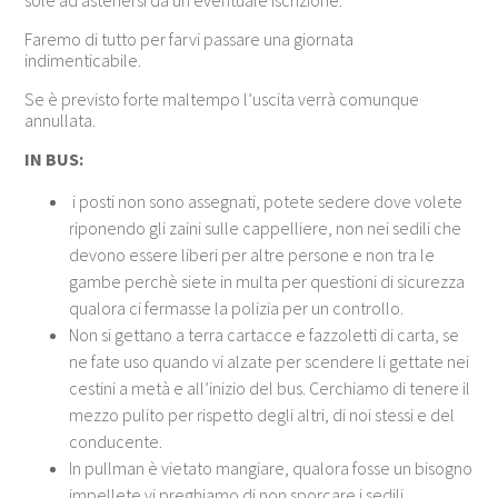
Faremo di tutto per farvi passare una giornata
indimenticabile.
Se è previsto forte maltempo l’uscita verrà comunque
annullata.
IN BUS:
i posti non sono assegnati, potete sedere dove volete
riponendo gli zaini sulle cappelliere, non nei sedili che
devono essere liberi per altre persone e non tra le
gambe perchè siete in multa per questioni di sicurezza
qualora ci fermasse la polizia per un controllo.
Non si gettano a terra cartacce e fazzoletti di carta, se
ne fate uso quando vi alzate per scendere li gettate nei
cestini a metà e all’inizio del bus. Cerchiamo di tenere il
mezzo pulito per rispetto degli altri, di noi stessi e del
conducente.
In pullman è vietato mangiare, qualora fosse un bisogno
impellete vi preghiamo di non sporcare i sedili.