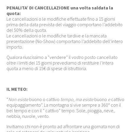
PENALITA’ DI CANCELLAZIONE una volta saldata la
quota:
Le cancellazioni o le modifiche effettuate fino a 15 giorni
prima della data prevista del viaggio comportano l’addebito
del 50% della quota.
Le cancellazioni o le modifiche tardive e la mancata
presentazione (No-Show) comportano l’addebito dell’intero
importo.
Qualora riuscissimo a “vendere” il vostro posto cancellato
oltre i limiti dei 15 giorni prevediamo di restituire l’intera
quota a meno di 15€ di spese di istruttoria.
IL METEO:
“
Non esiste
buono o cattivo
tempo
,
ma esiste
buono
e
cattivo
equipaggiamento”. La montagna si vive sempre a 360° con il
bel tempo e con il ” cattivo” tempo. Sole, pioggia, neve,
nebbia, nuvole, vento.
Invitiamo chi non è pronto ad affrontare una giornata non di
sole ad astenersi da un’eventuale iscrizione.