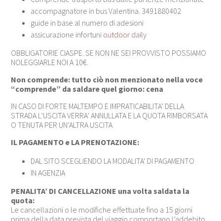
accompagnatore in bus Valentina. 3491880402
guide in base al numero di adesioni
assicurazione infortuni
outdoor daily
OBBLIGATORIE CIASPE. SE NON NE SEI PROVVISTO POSSIAMO
NOLEGGIARLE NOI A 10€.
Non comprende: tutto ciò non menzionato nella voce
“comprende” da saldare quel giorno: cena
IN CASO DI FORTE MALTEMPO E IMPRATICABILITA’ DELLA
STRADA L’USCITA VERRA’ ANNULLATA E LA QUOTA RIMBORSATA
O TENUTA PER UN’ALTRA USCITA
IL PAGAMENTO e LA PRENOTAZIONE:
DAL SITO SCEGLIENDO LA MODALITA’ DI PAGAMENTO
IN AGENZIA
PENALITA’ DI CANCELLAZIONE una volta saldata la
quota:
Le cancellazioni o le modifiche effettuate fino a 15 giorni
prima della data prevista del viaggio comportano l’addebito