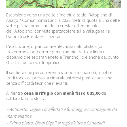
Escursione verso una delle cime più alte dell’Altopiano di
Asiago 7 Comuni: cima Larici a 2033 metri di quota. È una delle
vette più panoramiche della cresta settentrionale
dell’Altopiano, con vista spettacolare sulla Valsugana, le
Dolomiti di Brenta e il Lagorai.
L’escursione, di particolare rilevanza naturalistica (ci
troveremo a percorrere per un ampio tratto la linea di
displuvio che separa Veneto e Trentino) lo è anche dal punto
di vista storico ed etnografico.
Il sentiero che percorreremo si snoda tra pascoli, mughi e
tratti rocciosi, presso la cima alcuni brevi punti esposti ma
senza difficoltà tecniche rilevanti.
Al rientro
cena in rifugio con menù fisso € 35,00
da
saldare la sera stessa:
– Antipasto: Taglieri di affettati e formaggi accompagnati da
marmellatine
– Primo piatto: Bis di Bigoli al ragù d’altra e Canederli