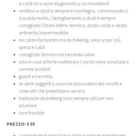
e caldi no scarpe da ginnastica, no moonboot
vestitevi a cipolla sempre in montagna, camminando ci
si scalda molto, l’abbigliamento a strati è sempre
consigliato! Strato intimo termico, strato caldo e strato
antivento/impermeabile.
no calzini fantasmini ma da trekking, sono un po’ più
spessi e caldi
consigliato termos con bevanda calda
solo in caso di forte maltempo l’uscita viene annullata e
verrete avvistati
guanti e berretto
se siete soggetti a vesciche procuratevi dei cerotti e
cose utili che potrebbero servirvi
bastoncini da trekking sono sempre utili per non
scivolare
luce frontale
PREZZO:
€ 55
Comprende trasporto bus dalle partenze menzionate