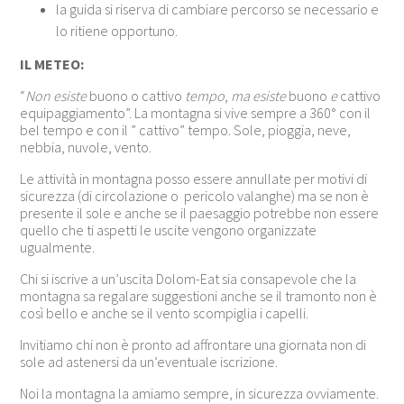
la guida si riserva di cambiare percorso se necessario e
lo ritiene opportuno.
IL METEO:
“
Non esiste
buono o cattivo
tempo
,
ma esiste
buono
e
cattivo
equipaggiamento”. La montagna si vive sempre a 360° con il
bel tempo e con il ” cattivo” tempo. Sole, pioggia, neve,
nebbia, nuvole, vento.
Le attività in montagna posso essere annullate per motivi di
sicurezza (di circolazione o pericolo valanghe) ma se non è
presente il sole e anche se il paesaggio potrebbe non essere
quello che ti aspetti le uscite vengono organizzate
ugualmente.
Chi si iscrive a un’uscita Dolom-Eat sia consapevole che la
montagna sa regalare suggestioni anche se il tramonto non è
così bello e anche se il vento scompiglia i capelli.
Invitiamo chi non è pronto ad affrontare una giornata non di
sole ad astenersi da un’eventuale iscrizione.
Noi la montagna la amiamo sempre, in sicurezza ovviamente.