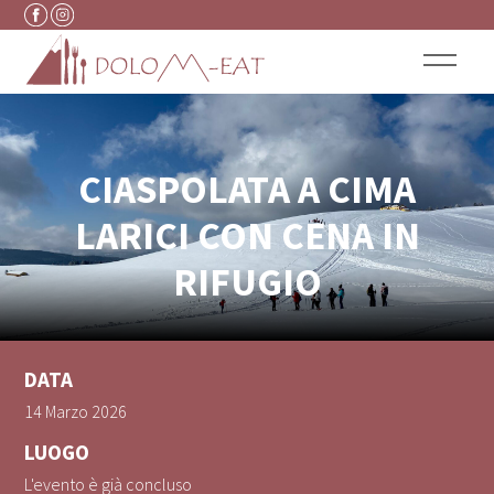
Vai al contenuto
CIASPOLATA A CIMA
LARICI CON CENA IN
RIFUGIO
DATA
14 Marzo 2026
LUOGO
L'evento è già concluso