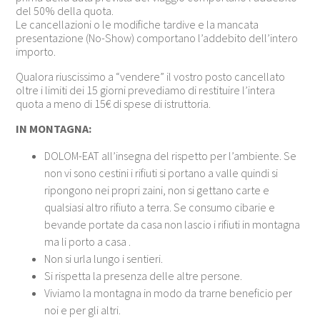
del 50% della quota.
Le cancellazioni o le modifiche tardive e la mancata
presentazione (No-Show) comportano l’addebito dell’intero
importo.
Qualora riuscissimo a “vendere” il vostro posto cancellato
oltre i limiti dei 15 giorni prevediamo di restituire l’intera
quota a meno di 15€ di spese di istruttoria.
IN MONTAGNA:
DOLOM-EAT all’insegna del rispetto per l’ambiente. Se
non vi sono cestini i rifiuti si portano a valle quindi si
ripongono nei propri zaini, non si gettano carte e
qualsiasi altro rifiuto a terra. Se consumo cibarie e
bevande portate da casa non lascio i rifiuti in montagna
ma li porto a casa .
Non si urla lungo i sentieri.
Si rispetta la presenza delle altre persone.
Viviamo la montagna in modo da trarne beneficio per
noi e per gli altri.