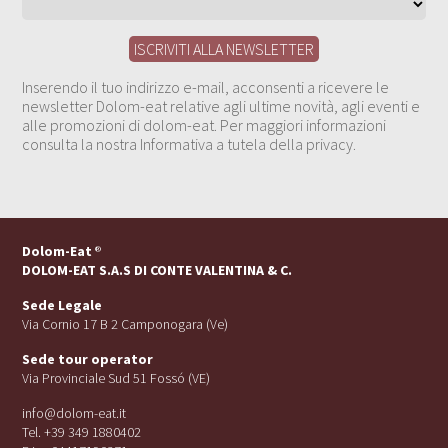
Inserendo il tuo indirizzo e-mail, acconsenti a ricevere le
newsletter Dolom-eat relative agli ultime novità, agli eventi e
alle promozioni di dolom-eat. Per maggiori informazioni
consulta la nostra Informativa a tutela della privacy.
Dolom-Eat
®
DOLOM-EAT S.A.S DI CONTE VALENTINA & C.
Sede Legale
Via Cornio 17 B 2 Camponogara (Ve)
Sede tour operator
Via Provinciale Sud 51 Fossó (VE)
info@dolom-eat.it
Tel. +39 349 1880402