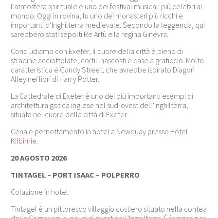
l’atmosfera spirituale e uno dei festival musicali più celebri al
mondo. Oggi in rovina, fu uno dei monasteri più ricchi e
importanti d’Inghilterra medievale. Secondo la leggenda, qui
sarebbero stati sepolti
Re Artù
e la regina Ginevra.
Concludiamo con Exeter, il cuore della città è pieno di
stradine acciottolate, cortili nascosti e case a graticcio. Molto
caratteristica è
Gandy Street
, che avrebbe ispirato Diagon
Alley nei libri di Harry Potter.
La Cattedrale di Exeter è uno dei più importanti esempi di
architettura gotica inglese nel sud-ovest dell’
Inghilterra
,
situata nel cuore della città di
Exeter
.
Cena e pernottamento in hotel a Newquay presso
Hotel
Kilbirnie.
20 AGOSTO 2026
TINTAGEL – PORT ISAAC – POLPERRO
Colazione in hotel.
Tintagel è un pittoresco villaggio costiero situato nella contea
della
Cornovaglia
, nel sud-ovest dell’
Inghilterra
. È famoso per