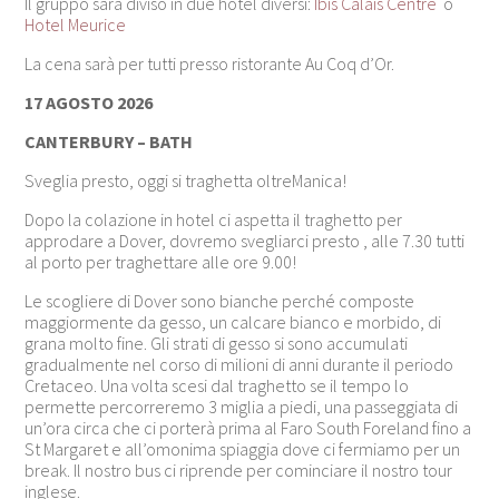
Il gruppo sarà diviso in due hotel diversi:
Ibis Calais Centre
o
Hotel Meurice
La cena sarà per tutti presso ristorante Au Coq d’Or.
17 AGOSTO 2026
CANTERBURY – BATH
Sveglia presto, oggi si traghetta oltreManica!
Dopo la colazione in hotel ci aspetta il traghetto per
approdare a Dover, dovremo svegliarci presto , alle 7.30 tutti
al porto per traghettare alle ore 9.00!
Le scogliere di Dover sono bianche perché composte
maggiormente da gesso, un calcare bianco e morbido, di
grana molto fine. Gli strati di gesso si sono accumulati
gradualmente nel corso di milioni di anni durante il periodo
Cretaceo. Una volta scesi dal traghetto se il tempo lo
permette percorreremo 3 miglia a piedi, una passeggiata di
un’ora circa che ci porterà prima al Faro South Foreland fino a
St Margaret e all’omonima spiaggia dove ci fermiamo per un
break. Il nostro bus ci riprende per cominciare il nostro tour
inglese.