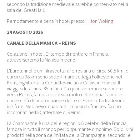
secondo la tradizione medievale sarebbe conservato nella
sala del Great Hall.
Pernottamento e cena in hotel presso
Hilton Woking
24 AGOSTO 2026
CANALE DELLA MANICA – REIMS
Colazione in hotel. E’ tempo di rientrare in Francia.
attraverseremo la Manica in treno.
L’Eurotunnel è un’infrastruttura ferroviaria di circa 50,5 km, di
cui circa 38 km sono sotto il mare collega Folkestone nel
Kent, Inghilterra, a Coquelles vicino a Calais, in Francia. Il
viaggio dura circa 35 minuti. Da qui inizieremo a scendere
verso Reims, famosa per il suo ruolo nella storia francese
come città di incoronazione dei re di Francia. La tradizione
iniziò nel Medioevo: quasi tutti i monarchi francesi furono
incoronati nella Cattedrale di Reims.
La
Champagne
è una delle regioni più celebri della Francia,
famosa in tutto il mondo per lo spumante omonimo. Solo i vini
prodotti nella zona delimitata della Champagne, secondo le