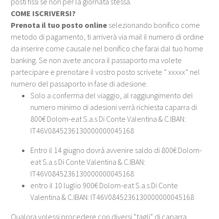
posti fissi se non per la giornata stessa.
COME ISCRIVERSI?
Prenota il tuo posto online
selezionando bonifico come
metodo di pagamento, ti arriverà via mail il numero di ordine
da inserire come causale nel bonifico che farai dal tuo home
banking. Se non avete ancora il passaporto ma volete
partecipare e prenotare il vostro posto scrivete ” xxxxx” nel
numero del passaporto in fase di adesione.
Solo a conferma del viaggio, al raggiungimento del
numero minimo di adesioni verrà richiesta caparra di
800€
Dolom-eat S.a.s Di Conte Valentina & C.IBAN:
IT46V0845236130000000045168
Entro il 14 giugno dovrà avvenire saldo di 800€ Dolom-
eat S.a.s Di Conte Valentina & C.IBAN:
IT46V0845236130000000045168
entro il 10 luglio 900€ Dolom-eat S.a.s Di Conte
Valentina & C.IBAN: IT46V0845236130000000045168
Qualora volessi procedere con diversi “tagli” di caparra