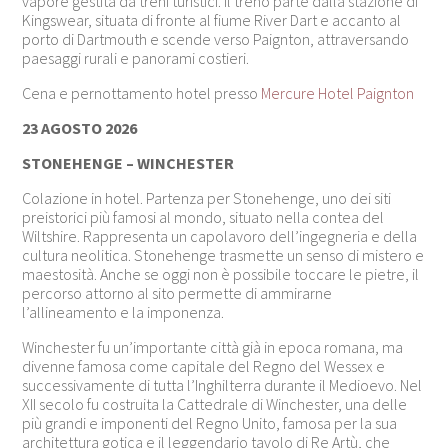
vapore gestita da treni turistici. Il treno parte dalla stazione di
Kingswear, situata di fronte al fiume
River Dart
e accanto al
porto di Dartmouth e scende verso Paignton, attraversando
paesaggi rurali e panorami costieri.
Cena e pernottamento hotel presso
Mercure Hotel Paignton
23 AGOSTO 2026
STONEHENGE – WINCHESTER
Colazione in hotel. Partenza per
Stonehenge,
uno dei siti
preistorici più famosi al mondo, situato nella contea del
Wiltshire.
Rappresenta un capolavoro dell’ingegneria e della
cultura neolitica. Stonehenge trasmette un senso di mistero e
maestosità. Anche se oggi non è possibile toccare le pietre, il
percorso attorno al sito permette di ammirarne
l’allineamento e la imponenza.
Winchester fu un’importante città già in epoca romana, ma
divenne famosa come capitale del Regno del Wessex e
successivamente di tutta l’Inghilterra durante il Medioevo. Nel
XII secolo fu costruita la Cattedrale di Winchester, una delle
più grandi e imponenti del Regno Unito, famosa per la sua
architettura gotica e il leggendario tavolo di Re Artù, che