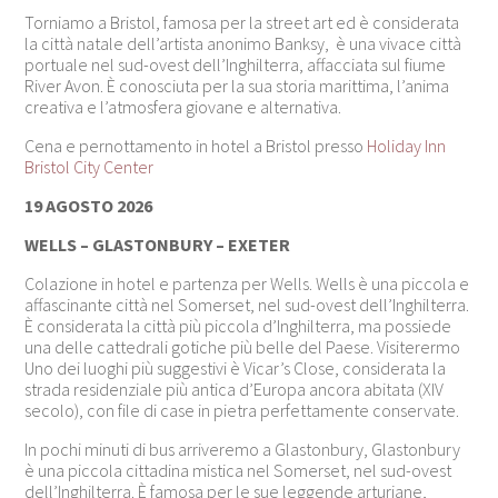
Torniamo a Bristol, famosa per la street art ed è considerata
la città natale dell’artista anonimo
Banksy, è una vivace città
portuale nel sud-ovest dell’Inghilterra, affacciata sul fiume
River Avon. È conosciuta per la sua storia marittima, l’anima
creativa e l’atmosfera giovane e alternativa.
Cena e pernottamento in hotel a Bristol presso
Holiday Inn
Bristol City Center
19 AGOSTO 2026
WELLS – GLASTONBURY – EXETER
Colazione in hotel e partenza per Wells. Wells è una piccola e
affascinante città nel
Somerset
, nel sud-ovest dell’
Inghilterra
.
È considerata la città più piccola d’Inghilterra, ma possiede
una delle cattedrali gotiche più belle del Paese. Visiterermo
Uno dei luoghi più suggestivi è
Vicar’s Close
, considerata la
strada residenziale più antica d’Europa ancora abitata (XIV
secolo), con file di case in pietra perfettamente conservate.
In pochi minuti di bus arriveremo a Glastonbury, Glastonbury
è una piccola cittadina mistica nel
Somerset
, nel sud-ovest
dell’
Inghilterra
. È famosa per le sue leggende arturiane,