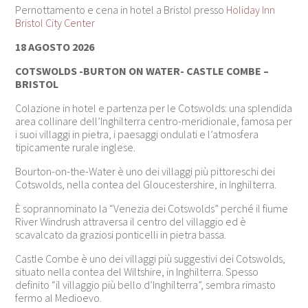
Pernottamento e cena in hotel a Bristol presso
Holiday Inn
Bristol City Center
18 AGOSTO 2026
COTSWOLDS -BURTON ON WATER- CASTLE COMBE –
BRISTOL
Colazione in hotel e partenza per le Cotswolds: una splendida
area collinare dell’
Inghilterra
centro-meridionale, famosa per
i suoi villaggi in pietra, i paesaggi ondulati e l’atmosfera
tipicamente rurale inglese.
Bourton-on-the-Water è uno dei villaggi più pittoreschi dei
Cotswolds
, nella contea del
Gloucestershire
, in
Inghilterra
.
È soprannominato la “Venezia dei Cotswolds” perché il fiume
River Windrush
attraversa il centro del villaggio ed è
scavalcato da graziosi ponticelli in pietra bassa.
Castle Combe è uno dei villaggi più suggestivi dei
Cotswolds
,
situato nella contea del
Wiltshire
, in
Inghilterra
. Spesso
definito “il villaggio più bello d’Inghilterra”, sembra rimasto
fermo al Medioevo.