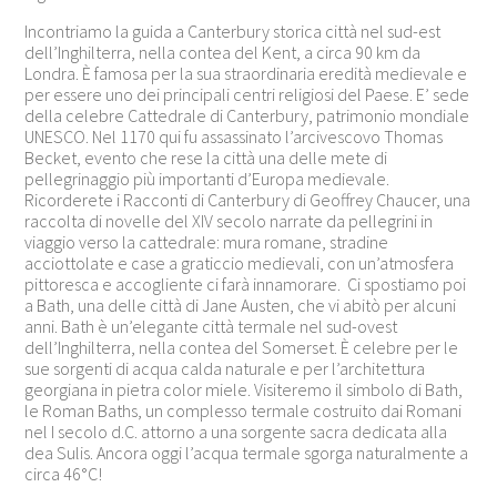
Incontriamo la guida a Canterbury storica città nel sud-est
dell’
Inghilterra
, nella contea del
Kent
, a circa 90 km da
Londra
. È famosa per la sua straordinaria eredità medievale e
per essere uno dei principali centri religiosi del Paese. E’ sede
della celebre
Cattedrale di Canterbury
, patrimonio mondiale
UNESCO. Nel 1170 qui fu assassinato l’arcivescovo
Thomas
Becket
, evento che rese la città una delle mete di
pellegrinaggio più importanti d’Europa medievale.
Ricorderete i Racconti di Canterbury di
Geoffrey Chaucer
, una
raccolta di novelle del XIV secolo narrate da pellegrini in
viaggio verso la cattedrale: mura romane, stradine
acciottolate e case a graticcio medievali, con un’atmosfera
pittoresca e accogliente ci farà innamorare. Ci spostiamo poi
a Bath, una delle città di
Jane Austen
, che vi abitò per alcuni
anni. Bath è un’elegante città termale nel sud-ovest
dell’
Inghilterra
, nella contea del
Somerset
. È celebre per le
sue sorgenti di acqua calda naturale e per l’architettura
georgiana in pietra color miele. Visiteremo il simbolo di Bath,
le
Roman Baths
, un complesso termale costruito dai Romani
nel I secolo d.C. attorno a una sorgente sacra dedicata alla
dea
Sulis
. Ancora oggi l’acqua termale sgorga naturalmente a
circa 46°C!