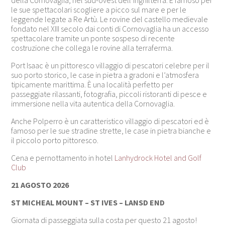
le sue spettacolari scogliere a picco sul mare e per le
leggende legate a Re Artù. Le rovine del castello medievale
fondato nel XIII secolo dai conti di Cornovaglia ha un accesso
spettacolare tramite un ponte sospeso di recente
costruzione che collega le rovine alla terraferma.
Port Isaac è un pittoresco villaggio di pescatori celebre per il
suo porto storico, le case in pietra a gradoni e l’atmosfera
tipicamente marittima. È una località perfetto per
passeggiate rilassanti, fotografia, piccoli ristoranti di pesce e
immersione nella vita autentica della Cornovaglia.
Anche Polperro è un caratteristico villaggio di pescatori ed è
famoso per le sue stradine strette, le case in pietra bianche e
il piccolo porto pittoresco.
Cena e pernottamento in hotel
Lanhydrock Hotel and Golf
Club
21 AGOSTO 2026
ST MICHEAL MOUNT – ST IVES – LANSD END
Giornata di passeggiata sulla costa per questo 21 agosto!