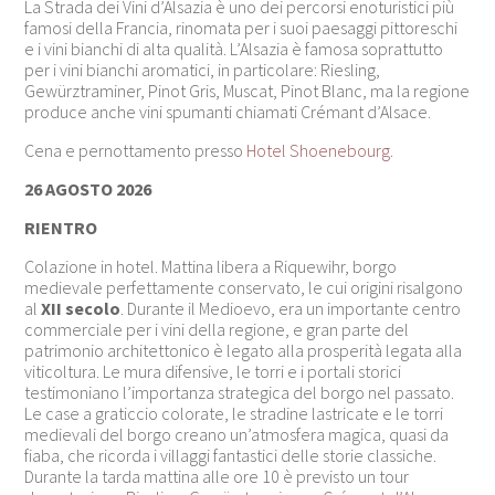
La
Strada dei Vini d’Alsazia
è uno dei percorsi enoturistici più
famosi della Francia, rinomata per i suoi paesaggi pittoreschi
e i vini bianchi di alta qualità. L’Alsazia è famosa soprattutto
per i vini bianchi aromatici, in particolare: Riesling,
Gewürztraminer, Pinot Gris, Muscat, Pinot Blanc, ma la regione
produce anche vini spumanti chiamati Crémant d’Alsace.
Cena e pernottamento presso
Hotel Shoenebourg.
26 AGOSTO 2026
RIENTRO
Colazione in hotel. Mattina libera a Riquewihr, borgo
medievale perfettamente conservato, le cui origini risalgono
al
XII secolo
. Durante il Medioevo, era un importante centro
commerciale per i vini della regione, e gran parte del
patrimonio architettonico è legato alla prosperità legata alla
viticoltura. Le mura difensive, le torri e i portali storici
testimoniano l’importanza strategica del borgo nel passato.
Le case a graticcio colorate, le stradine lastricate e le torri
medievali del borgo creano un’atmosfera magica, quasi da
fiaba, che ricorda i villaggi fantastici delle storie classiche.
Durante la tarda mattina alle ore 10 è previsto un tour