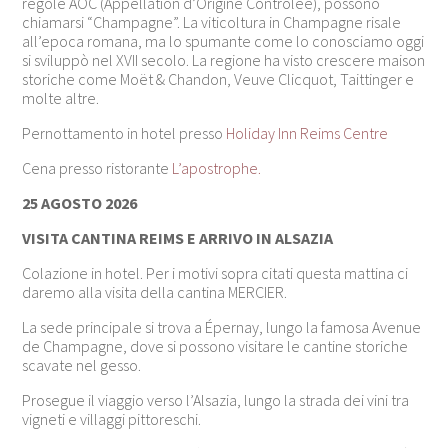
regole AOC (Appellation d’Origine Contrôlée), possono
chiamarsi “Champagne”. La viticoltura in Champagne risale
all’epoca romana, ma lo spumante come lo conosciamo oggi
si sviluppò nel XVII secolo. La regione ha visto crescere maison
storiche come Moët & Chandon, Veuve Clicquot, Taittinger e
molte altre.
Pernottamento in hotel presso
Holiday Inn Reims Centre
Cena presso ristorante
L’apostrophe.
25 AGOSTO 2026
VISITA CANTINA REIMS E ARRIVO IN ALSAZIA
Colazione in hotel. Per i motivi sopra citati questa mattina ci
daremo alla visita della cantina MERCIER.
La sede principale si trova a Épernay, lungo la famosa Avenue
de Champagne, dove si possono visitare le cantine storiche
scavate nel gesso.
Prosegue il viaggio verso l’Alsazia, lungo la strada dei vini tra
vigneti e villaggi pittoreschi.