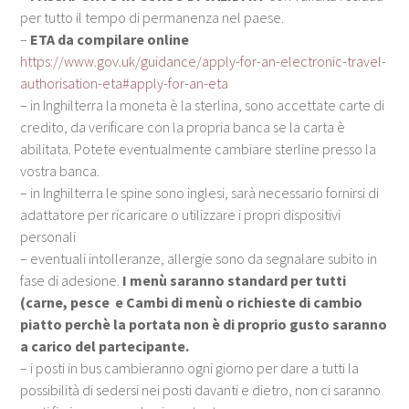
per tutto il tempo di permanenza nel paese.
–
ETA da compilare online
https://www.gov.uk/guidance/apply-for-an-electronic-travel-
authorisation-eta#apply-for-an-eta
– in Inghilterra la moneta è la sterlina, sono accettate carte di
credito, da verificare con la propria banca se la carta è
abilitata. Potete eventualmente cambiare sterline presso la
vostra banca.
– in Inghilterra le spine sono inglesi, sarà necessario fornirsi di
adattatore per ricaricare o utilizzare i propri dispositivi
personali
– eventuali intolleranze, allergie sono da segnalare subito in
fase di adesione.
I menù saranno standard per tutti
(carne, pesce e Cambi di menù o richieste di cambio
piatto perchè la portata non è di proprio gusto saranno
a carico del partecipante.
– i posti in bus cambieranno ogni giorno per dare a tutti la
possibilità di sedersi nei posti davanti e dietro, non ci saranno