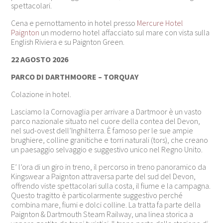
spettacolari.
Cena e pernottamento in hotel presso
Mercure Hotel
Paignton
un moderno hotel affacciato sul mare con vista sulla
English Riviera e su Paignton Green.
22 AGOSTO 2026
PARCO DI DARTHMOORE – TORQUAY
Colazione in hotel.
Lasciamo la Cornovaglia per arrivare a
Dartmoor
è un vasto
parco nazionale situato nel cuore della contea del
Devon
,
nel sud-ovest dell’
Inghilterra
. È famoso per le sue ampie
brughiere, colline granitiche e torri naturali (tors), che creano
un paesaggio selvaggio e suggestivo unico nel Regno Unito.
E’ l’ora di un giro in treno, il percorso in treno panoramico da
Kingswear a Paignton attraversa parte del sud del Devon,
offrendo viste spettacolari sulla costa, il fiume e la campagna.
Questo tragitto è particolarmente suggestivo perché
combina mare, fiumi e dolci colline. La tratta fa parte della
Paignton & Dartmouth Steam Railway, una linea storica a