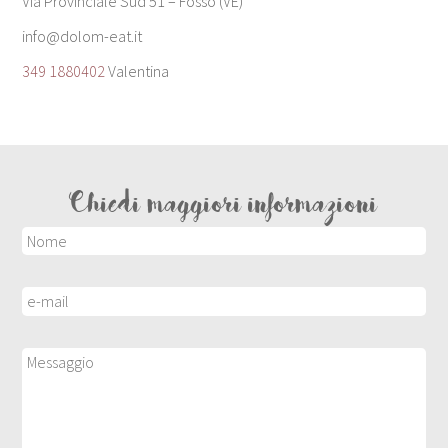
Via Provinciale Sud 51 – Fossò (VE)
info@dolom-eat.it
349 1880402
Valentina
Chiedi maggiori informazioni