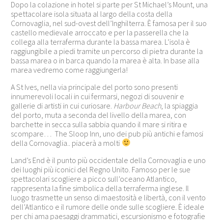
Dopo la colazione in hotel si parte per St Michael’s Mount, una
spettacolare isola situata al largo della costa della
Cornovaglia
, nel sud-ovest dell’
Inghilterra
. È famosa per il suo
castello medievale arroccato e per la passerella che la
collega alla terraferma durante la bassa marea. L’isola è
raggiungibile a piedi tramite un percorso di pietra durante la
bassa marea o in barca quando la marea è alta. In base alla
marea vedremo come raggiungerla!
A St Ives, nella via principale del porto sono presenti
innumerevoli locali in cui fermarsi, negozi di souvenir e
gallerie di artisti in cui curiosare.
Harbour Beach
, la spiaggia
del porto, muta a seconda del livello della marea, con
barchette in secca sulla sabbia quando il mare si ritira e
scompare… The Sloop Inn, uno dei pub più antichi e famosi
della Cornovaglia.. piacerà a molti
Land’s End è il punto più occidentale della
Cornovaglia
e uno
dei luoghi più iconici del
Regno Unito
. Famoso per le sue
spettacolari scogliere a picco sull’oceano Atlantico,
rappresenta la fine simbolica della terraferma inglese. Il
luogo trasmette un senso di maestosità e libertà, con il vento
dell’Atlantico e il rumore delle onde sulle scogliere. È ideale
per chi ama paesaggi drammatici, escursionismo e fotografie