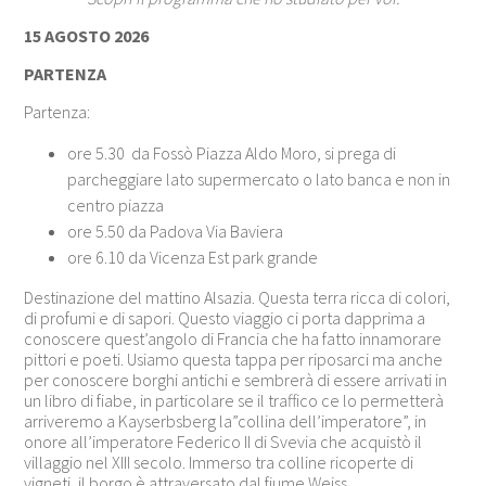
15 AGOSTO 2026
PARTENZA
Partenza:
ore 5.30 da Fossò Piazza Aldo Moro, si prega di
parcheggiare lato supermercato o lato banca e non in
centro piazza
ore 5.50 da Padova Via Baviera
ore 6.10 da Vicenza Est park grande
Destinazione del mattino Alsazia. Questa terra ricca di colori,
di profumi e di sapori. Questo viaggio ci porta dapprima a
conoscere quest’angolo di Francia che ha fatto innamorare
pittori e poeti. Usiamo questa tappa per riposarci ma anche
per conoscere borghi antichi e sembrerà di essere arrivati in
un libro di fiabe, in particolare se il traffico ce lo permetterà
arriveremo a Kayserbsberg la”collina dell’imperatore”, in
onore all’imperatore Federico II di Svevia che acquistò il
villaggio nel XIII secolo. Immerso tra colline ricoperte di
vigneti, il borgo è attraversato dal fiume Weiss …