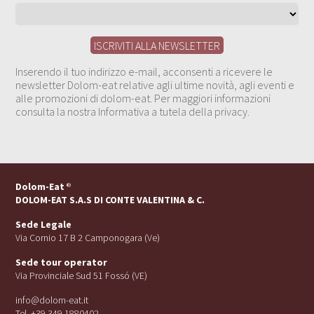
Inserendo il tuo indirizzo e-mail, acconsenti a ricevere le
newsletter Dolom-eat relative agli ultime novità, agli eventi e
alle promozioni di dolom-eat. Per maggiori informazioni
consulta la nostra Informativa a tutela della privacy.
Dolom-Eat
®
DOLOM-EAT S.A.S DI CONTE VALENTINA & C.
Sede Legale
Via Cornio 17 B 2 Camponogara (Ve)
Sede tour operator
Via Provinciale Sud 51 Fossó (VE)
info@dolom-eat.it
Tel. +39 349 1880402