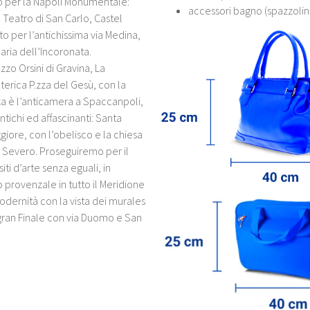
to per la Napoli Monumentale:
accessori bagno (spazzolin
 Teatro di San Carlo, Castel
o per l’antichissima via Medina,
aria dell’Incoronata.
zo Orsini di Gravina, La
erica P.zza del Gesù, con la
za è l’anticamera a Spaccanpoli,
ntichi ed affascinanti: Santa
iore, con l’obelisco e la chiesa
 Severo. Proseguiremo per il
ti d’arte senza eguali, in
provenzale in tutto il Meridione
odernità con la vista dei murales
 gran Finale con via Duomo e San