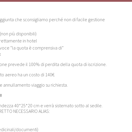
ggiunta che sconsigliamo perché non di facile gestione
(non più disponibili)
irettamente in hotel
 voce “la quota è comprensiva di”
:
ne prevede il 100% di perdita della quota di iscrizione.
tto aereo ha un costo di 140€.
ne annullamento viaggio su richiesta.
!
andezza 40*25*20 cm e verrà sistemato sotto al sedile.
RETTO NECESSARIO ALIAS:
edicinali/documenti)