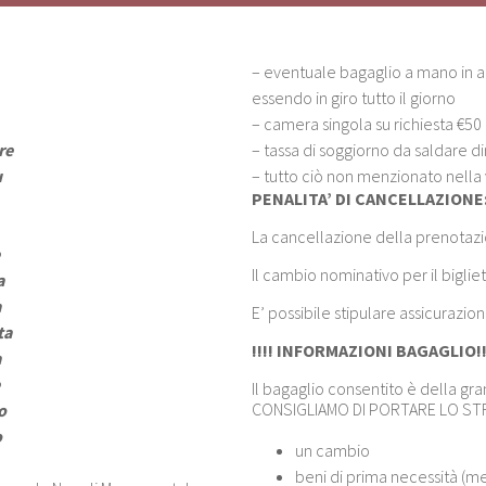
– eventuale bagaglio a mano in a
essendo in giro tutto il giorno
– camera singola su richiesta €50 
re
– tassa di soggiorno da saldare d
u
– tutto ciò non menzionato nella
PENALITA’ DI CANCELLAZIONE
La cancellazione della prenotazio
e
Il cambio nominativo per il biglie
a
a
E’ possibile stipulare assicurazio
ta
!!!! INFORMAZIONI BAGAGLIO!!
a
Il bagaglio consentito è della gr
CONSIGLIAMO DI PORTARE LO ST
o
o
un cambio
beni di prima necessità (m