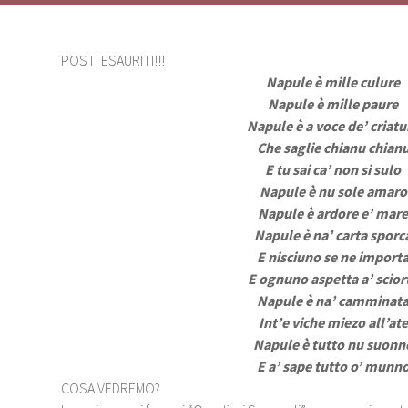
POSTI ESAURITI!!!
Napule è mille culure
Napule è mille paure
Napule è a voce de’ criatu
Che saglie chianu chian
E tu sai ca’ non si sulo
Napule è nu sole amaro
Napule è ardore e’ mar
Napule è na’ carta sporc
E nisciuno se ne import
E ognuno aspetta a’ scior
Napule è na’ camminat
Int’e viche miezo all’ate
Napule è tutto nu suonn
E a’ sape tutto o’ munn
COSA VEDREMO?