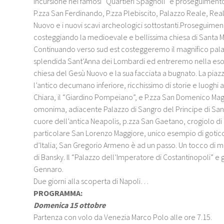
Incursione nei famosi “Quartieri Spagnoli” e proseguimen
P.zza San Ferdinando, P.zza Plebiscito, Palazzo Reale, Real
Nuovo e i nuovi scavi archeologici sottostanti.Proseguiment
costeggiando la medioevale e bellissima chiesa di Santa M
Continuando verso sud est costeggeremo il magnifico palaz
splendida Sant’Anna dei Lombardi ed entreremo nella esot
chiesa del Gesù Nuovo e la sua facciata a bugnato. La piaz
l’antico decumano inferiore, ricchissimo di storie e luoghi a
Chiara, il “Giardino Pompeiano”, e P.zza San Domenico Magg
omonima, adiacente Palazzo di Sangro del Principe di San
cuore dell’antica Neapolis, p.zza San Gaetano, crogiolo di si
particolare San Lorenzo Maggiore, unico esempio di gotico 
d’Italia; San Gregorio Armeno è ad un passo. Un tocco di m
di Bansky. Il “Palazzo dell’Imperatore di Costantinopoli” e
Gennaro.
Due giorni alla scoperta di Napoli…
PROGRAMMA:
Domenica 15 ottobre
Partenza con volo da Venezia Marco Polo alle ore 7.15.