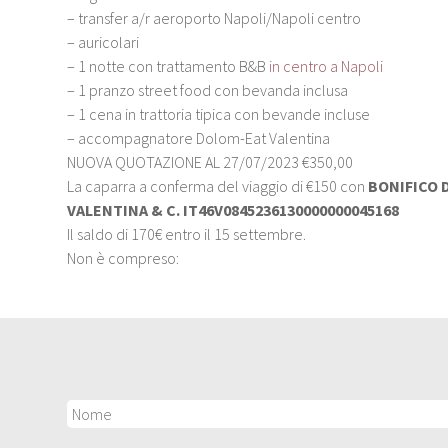
– transfer a/r aeroporto Napoli/Napoli centro
– auricolari
– 1 notte con trattamento B&B
in centro a Napoli
– 1 pranzo street food con bevanda inclusa
– 1 cena in trattoria tipica con bevande incluse
– accompagnatore Dolom-Eat Valentina
NUOVA QUOTAZIONE AL 27/07/2023 €350,00
La caparra a conferma del viaggio di €150 con
BONIFICO 
VALENTINA & C. IT46V0845236130000000045168
Il saldo di 170€ entro il 15 settembre.
Non è compreso: