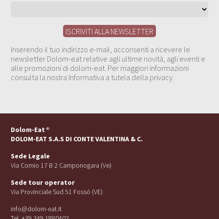
Inserendo il tuo indirizzo e-mail, acconsenti a ricevere le
newsletter Dolom-eat relative agli ultime novità, agli eventi e
alle promozioni di dolom-eat. Per maggiori informazioni
consulta la nostra Informativa a tutela della privacy.
Dolom-Eat
®
DOLOM-EAT S.A.S DI CONTE VALENTINA & C.
Sede Legale
Via Cornio 17 B 2 Camponogara (Ve)
Sede tour operator
Via Provinciale Sud 51 Fossó (VE)
info@dolom-eat.it
Tel. +39 349 1880402