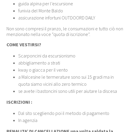
guida alpina per l’escursione
funivia del Monte Baldo
assicurazione infortuni OUTDOORD DAILY
Non sono compresi il pranzo, le consumazioni e tutto ciò non
menzionato nella voce “quota di iscrizione”.
COME VESTIRSI?
Scarponcini da escursionismo
abbigliamento a strati
kway o giacca per il vento
a Malcesine le termerature sono sui 15 gradi ma in
quota siamo vicini allo zero termico
se avete i bastoncini sono utili per aiutare la discesa
ISCRIZIONI :
Dal sito scegliendo poi il metodo di pagamento
In agenzia
PENALITA’ DI CANCELLAZIONE una volta saldata la