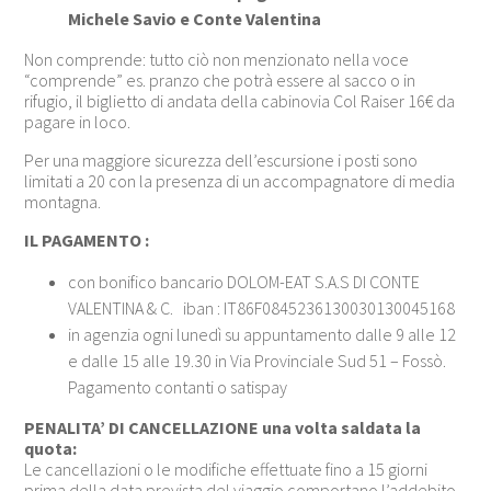
Michele Savio e Conte Valentina
Non comprende: tutto ciò non menzionato nella voce
“comprende” es. pranzo che potrà essere al sacco o in
rifugio, il biglietto di andata della cabinovia Col Raiser 16€ da
pagare in loco.
Per una maggiore sicurezza dell’escursione i posti sono
limitati a 20 con la presenza di un accompagnatore di media
montagna.
IL PAGAMENTO :
con bonifico bancario DOLOM-EAT S.A.S DI CONTE
VALENTINA & C. iban : IT86F0845236130030130045168
in agenzia ogni lunedì su appuntamento dalle 9 alle 12
e dalle 15 alle 19.30 in Via Provinciale Sud 51 – Fossò.
Pagamento contanti o satispay
PENALITA’ DI CANCELLAZIONE una volta saldata la
quota:
Le cancellazioni o le modifiche effettuate fino a 15 giorni
prima della data prevista del viaggio comportano l’addebito