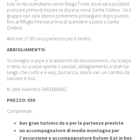
foto di rito scendiamo verso Malga Troier dove sarà possibile
pranzare prima di iniziare la discesa verso Santa Cristina . Se il
gruppo non sarà stanco potremmo proseguire dopo pranzo
fino al Rifugio Firenze prima di scendere a piedi a Santa
Cristina.
Alle ore 17.00 circa partenza per il rientro.
ABBIGLIAMENTO:
Si consiglia scarpe o scarponcini da escursionismo, no scarpe
in tela, no scarpe aperte o sandali, abbigliamento a strati sia
lungo che corto e k-way, borraccia, snack vari, un cambio da
lasciare in bus.
N. utile Valentina 3491880402
PREZZO:
€50
Comprende:
bus gran turismo da e per le partenze previste
un accompagnatore di media montagna per
l’escursione e accompagnatore Dolom-Eat in bus