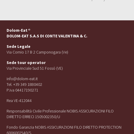
Dolom-Eat
®
DOLOM-EAT S.A.S DI CONTE VALENTINA & C.
Sede Legale
Via Cornio 17 B 2 Camponogara (Ve)
Sede tour operator
Via Provinciale Sud 51 Fossó (VE)
info@dolom-eat.it
Tel. +39 349 1880402
P.iva 04417190271
Rea VE-412044
Responsabilità Civile Professionale NOBIS ASSICURAZIONI FILO
DIRETTO ERRECI 1505002350/U
Fondo Garanzia NOBIS ASSICURAZIONI FILO DIRETTO PROTECTION
6006002540/S