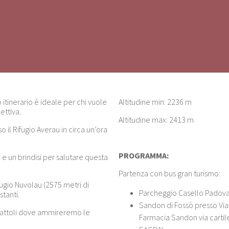
itinerario è ideale per chi vuole
Altitudine min: 2236 m
ettiva.
Altitudine max: 2413 m
 il Rifugio Averau in circa un’ora
PROGRAMMA:
 e un brindisi per salutare questa
Partenza con bus gran turismo:
fugio Nuvolau (2575 metri di
Parcheggio Casello Padova Z
tanti.
Sandon di Fossò presso Via 
oiattoli dove ammireremo le
Farmacia Sandon via carti