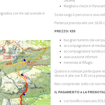
SAGRA)
Marghera check in Panoram
egnativa con tre sali scende in
Sosta lungo il percorso e una vol
Partenza prevista alle ore 18.00 c
PREZZO:
€55
bus gran turismo dai vari pu
accompagnatore di medi
accompagnatore turistico 
assicurazione infortuni
merenda al Rifugio
Qualora si volesse partecipare rec
ritrovo è alle ore 9.30 circa pres
Non comprende: tutto ciò non m
IL PAGAMENTO e LA PRENOTA
con bonifico bancario DOL