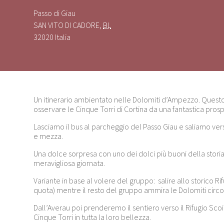
Passo di Giau
SAN VITO DI CADORE
,
BL
32020
Italia
Un itinerario ambientato nelle Dolomiti d’Ampezzo. Questo 
osservare le Cinque Torri di Cortina da una fantastica prosp
Lasciamo il bus al parcheggio del
Passo Giau
e saliamo verso
e mezza.
Una dolce sorpresa con uno dei dolci più buoni della storia
meravigliosa giornata.
Variante in base al volere del gruppo: salire allo storico Ri
quota) mentre il resto del gruppo ammira le Dolomiti circos
Dall’Averau poi prenderemo il sentiero verso il Rifugio Sc
Cinque Torri in tutta la loro bellezza.