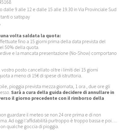
45168
dalle 9 alle 12 e dalle 15 alle 19.30 in Via Provinciale Sud
anti o satispay
o
na volta saldata la quota:
fettuate fino a 15 giorni prima della data prevista del
el 50% della quota.
 tardive e la mancata presentazione (No-Show) comportano
vostro posto cancellato oltre i limiti dei 15 giorni
quota a meno di 15€ di spese di istruttoria.
bile, pioggia prevista mezza giornata, 1 ora , due ore gli
tesso.
Sarà a cura della guida decidere di annullare in
rso il giorno precedente con il rimborso della
di non guardare il meteo se non 24 ore prima e di non
rima. Ad oggi l’affidabilità purtroppo è troppo bassa e poi…
on qualche goccia di pioggia.