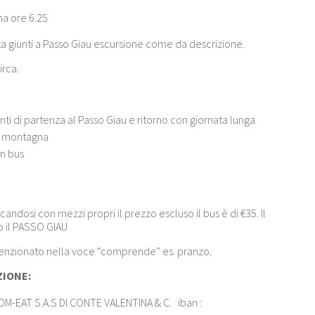
a ore 6.25
ta giunti a Passo Giau escursione come da descrizione.
irca.
nti di partenza al Passo Giau e ritorno con giornata lunga
a montagna
in bus
andosi con mezzi propri il prezzo escluso il bus è di €35. Il
so il PASSO GIAU
enzionato nella voce “comprende” es. pranzo.
ZIONE:
OM-EAT S.A.S DI CONTE VALENTINA & C. iban :