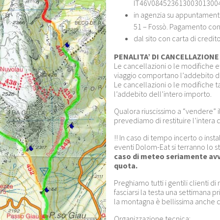
IT46V08452361300301300
in agenzia su appuntamento 
51 – Fossò. Pagamento cont
dal sito con carta di credit
PENALITA’ DI CANCELLAZIONE u
Le cancellazioni o le modifiche ef
viaggio comportano l’addebito d
Le cancellazioni o le modifiche
l’addebito dell’intero importo.
Qualora riuscissimo a “vendere” il 
prevediamo di restituire l’intera 
!! In caso di tempo incerto o insta
eventi Dolom-Eat si terranno lo s
caso di meteo seriamente avve
quota.
Preghiamo tutti i gentili clienti 
fasciarsi la testa una settimana p
la montagna è bellissima anche c
Organizzazione tecnica: