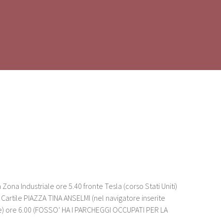
ona Industriale ore 5.40 fronte Tesla (corso Stati Uniti)
Cartile PIAZZA TINA ANSELMI (nel navigatore inserite
le) ore 6.00 (FOSSO’ HA I PARCHEGGI OCCUPATI PER LA