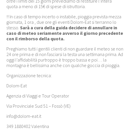
oltre i limiti dei 15 giorni prevediamo di restituire l’intera
quota a meno di 15€ di spese di istruttoria.
!! In caso di tempo incerto o instabile, pioggia prevista mezza
giornata, 1 ora , due ore gli eventi Dolom-Eat si terranno lo
stesso.
Sarà a cura della guida decidere di annullare in
caso di meteo seriamente avverso il giorno precedente
con il rimborso della quota.
Preghiamo tutti i gentili clienti di non guardare il meteo se non
24 ore prima e di non fasciarsi la testa una settimana prima. Ad
oggi l’affidabilità purtroppo è troppo bassa e poi… la
montagna è bellissima anche con qualche goccia di pioggia.
Organizzazione tecnica:
Dolom-Eat
Agenzia di Viaggi e Tour Operator
Via Provinciale Sud 51 – Fossò (VE)
info@dolom-eat.it
349 1880402 Valentina