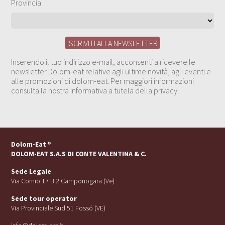
Provincia
Inserendo il tuo indirizzo e-mail, acconsenti a ricevere le
newsletter Dolom-eat relative agli ultime novità, agli eventi e
alle promozioni di dolom-eat. Per maggiori informazioni
consulta la nostra Informativa a tutela della privacy.
Dolom-Eat
®
DOLOM-EAT S.A.S DI CONTE VALENTINA & C.
Sede Legale
Via Cornio 17 B 2 Camponogara (Ve)
Sede tour operator
Via Provinciale Sud 51 Fossó (VE)