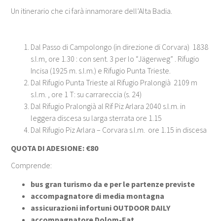
Un itinerario che ci farà innamorare dell’Alta Badia.
Dal Passo di Campolongo (in direzione di Corvara) 1838
s.l.m, ore 1.30 : con sent. 3 per lo “Jägerweg” . Rifugio
Incisa (1925 m. s.l.m.) e Rifugio Punta Trieste.
Dal Rifugio Punta Trieste al Rifugio Pralongià 2109 m
s.l.m. , ore 1 T: su carrareccia (s. 24)
Dal Rifugio Pralongià al Rif Piz Arlara 2040 s.l.m. in
leggera discesa su larga sterrata ore 1.15
Dal Rifugio Piz Arlara – Corvara s.l.m. ore 1.15 in discesa
QUOTA DI ADESIONE:
€80
Comprende:
bus gran turismo da e per le partenze previste
accompagnatore di media montagna
assicurazioni infortuni OUTDOOR DAILY
accompagnatore Dolom-Eat