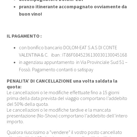
pranzo itinerante accompagnato ovviamente da
buon vino!
IL PAGAMENTO :
con bonifico bancario DOLOM-EAT S.A.S DI CONTE
VALENTINA & C. iban : IT86F0845236130030130045168
in agenziasu appuntamento in Via Provinciale Sud 51 –
Fossò. Pagamento contanti o satispay
PENALITA’ DI CANCELLAZIONE una volta saldata la
quota:
Le cancellazioni o le modifiche effettuate fino a 15 giorni
prima della data prevista del viaggio comportano l’addebito
del 50% della quota.
Le cancellazioni o le modifiche tardive e la mancata
presentazione (No-Show) comportano l’addebito dell’intero
importo.
Qualora riuscissimo a “vendere” il vostro posto cancellato