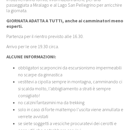
passeggiata a Miralago e al Lago San Pellegrino per arricchire
la giornata.
GIORNATA ADATTA A TUTTI, anche ai camminatori meno
esperti.
Partenza per il rientro previsto alle 16.30.
Arrivo per le ore 19.30 circa.
ALCUNE INFORMAZIONI:
obbligatori scarponcini da escursionismo impermeabili
no scarpe da ginnastica
vestitevi a cipolla sempre in montagna, camminando ci
si scalda molto, l’abbigliamento a strati è sempre
consigliato!
no calzini fantasmini ma da trekking
solo in caso di forte maltempo l’uscita viene annullata e
verrete avvistati
se siete soggetti a vesciche procuratevi dei cerotti e