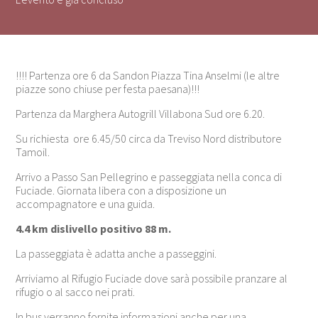
!!!! Partenza ore 6 da Sandon Piazza Tina Anselmi (le altre
piazze sono chiuse per festa paesana)!!!
Partenza da Marghera Autogrill Villabona Sud ore 6.20.
Su richiesta ore 6.45/50 circa da Treviso Nord distributore
Tamoil.
Arrivo a Passo San Pellegrino e passeggiata nella conca di
Fuciade. Giornata libera con a disposizione un
accompagnatore e una guida.
4.4 km dislivello positivo 88 m.
La passeggiata è adatta anche a passeggini.
Arriviamo al Rifugio Fuciade dove sarà possibile pranzare al
rifugio o al sacco nei prati.
In bus verranno fornite informazioni anche per una