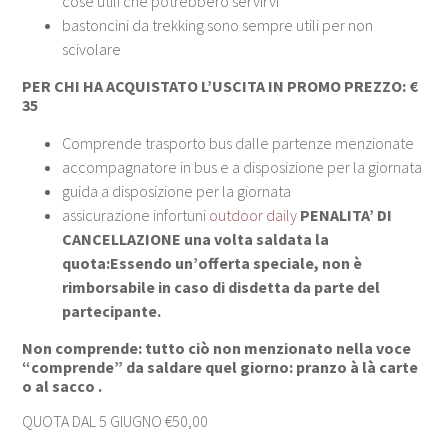
cose utili che potrebbero servirvi
bastoncini da trekking sono sempre utili per non
scivolare
PER CHI HA ACQUISTATO L’USCITA IN PROMO PREZZO:
€
35
Comprende trasporto bus dalle partenze menzionate
accompagnatore in bus e a disposizione per la giornata
guida a disposizione per la giornata
assicurazione infortuni
outdoor daily
PENALITA’ DI
CANCELLAZIONE una volta saldata la
quota:
Essendo un’offerta speciale, non è
rimborsabile in caso di disdetta da parte del
partecipante.
Non comprende: tutto ciò non menzionato nella voce
“comprende” da saldare quel giorno: pranzo à là carte
o al sacco .
QUOTA DAL 5 GIUGNO €50,00