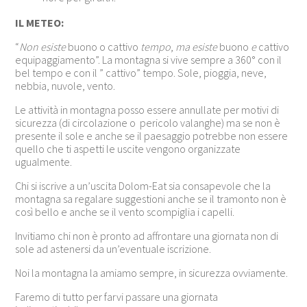
IL METEO:
“
Non esiste
buono o cattivo
tempo
,
ma esiste
buono
e
cattivo
equipaggiamento”. La montagna si vive sempre a 360° con il
bel tempo e con il ” cattivo” tempo. Sole, pioggia, neve,
nebbia, nuvole, vento.
Le attività in montagna posso essere annullate per motivi di
sicurezza (di circolazione o pericolo valanghe) ma se non è
presente il sole e anche se il paesaggio potrebbe non essere
quello che ti aspetti le uscite vengono organizzate
ugualmente.
Chi si iscrive a un’uscita Dolom-Eat sia consapevole che la
montagna sa regalare suggestioni anche se il tramonto non è
così bello e anche se il vento scompiglia i capelli.
Invitiamo chi non è pronto ad affrontare una giornata non di
sole ad astenersi da un’eventuale iscrizione.
Noi la montagna la amiamo sempre, in sicurezza ovviamente.
Faremo di tutto per farvi passare una giornata