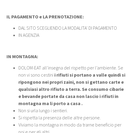
IL PAGAMENTO e LA PRENOTAZIONE:
DAL SITO SCEGLIENDO LA MODALITA’ DI PAGAMENTO
IN AGENZIA
IN MONTAGNA:
DOLOM-EAT all’insegna del rispetto per l’ambiente. Se
non vi sono cestini
i rifiuti si portano a valle quindi si
ripongono nei propri zaini, non si gettano carte e
qualsiasi altro rifiuto a terra. Se consumo cibarie
e bevande portate da casa non lascio i rifiuti in
montagna ma li porto a casa .
Non si urla lungo i sentieri.
Si rispetta la presenza delle altre persone.
Viviamo la montagna in modo da trarne beneficio per
noi e per gli altri.