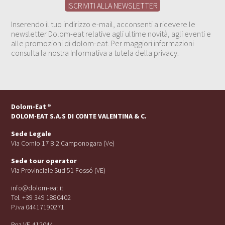
Inserendo il tuo indirizzo e-mail, acconsenti a ricevere le
newsletter Dolom-eat relative agli ultime novità, agli eventi e
alle promozioni di dolom-eat. Per maggiori informazioni
consulta la nostra Informativa a tutela della privacy.
Dolom-Eat
®
DOLOM-EAT S.A.S DI CONTE VALENTINA & C.
Sede Legale
Via Cornio 17 B 2 Camponogara (Ve)
Sede tour operator
Via Provinciale Sud 51 Fossó (VE)
info@dolom-eat.it
Tel. +39 349 1880402
P.iva 04417190271
Rea VE-412044