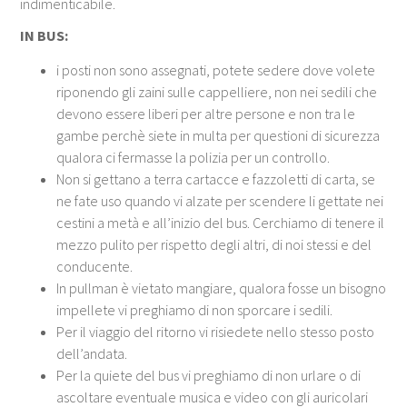
indimenticabile.
IN BUS:
i posti non sono assegnati, potete sedere dove volete
riponendo gli zaini sulle cappelliere, non nei sedili che
devono essere liberi per altre persone e non tra le
gambe perchè siete in multa per questioni di sicurezza
qualora ci fermasse la polizia per un controllo.
Non si gettano a terra cartacce e fazzoletti di carta, se
ne fate uso quando vi alzate per scendere li gettate nei
cestini a metà e all’inizio del bus. Cerchiamo di tenere il
mezzo pulito per rispetto degli altri, di noi stessi e del
conducente.
In pullman è vietato mangiare, qualora fosse un bisogno
impellete vi preghiamo di non sporcare i sedili.
Per il viaggio del ritorno vi risiedete nello stesso posto
dell’andata.
Per la quiete del bus vi preghiamo di non urlare o di
ascoltare eventuale musica e video con gli auricolari