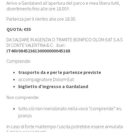
Arrivo a Gardaland all’apertura del parco e mea libera tutti,
divertimento fino alle ore 18.00!!
Partenza per il rientro alle ore 18.30.
QUOTA:
€55
DA SALDARE IN AGENZIA O TRAMITE BONIFICO OLOM-EAT S.A.S
DI CONTE VALENTINA & C. iban :
IT46V0845236130000000045168
Comprende:
trasporto da e per le partenze previste
accompagnatore Dolom-Eat
biglietto d’ingresso a Gardaland
Non comprende:
tutto ciò non menzionato nella voce “comprende” es.
pranzo
In caso di forte maltempo l’uscita potrebbe essere annullata
il giorno precedente.