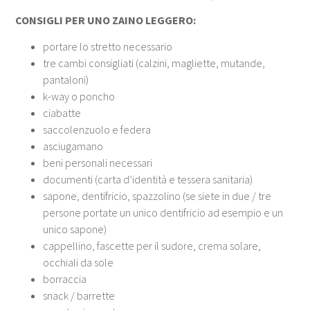
CONSIGLI PER UNO ZAINO LEGGERO:
portare lo stretto necessario
tre cambi consigliati (calzini, magliette, mutande,
pantaloni)
k-way o poncho
ciabatte
saccolenzuolo e federa
asciugamano
beni personali necessari
documenti (carta d’identità e tessera sanitaria)
sapone, dentifricio, spazzolino (se siete in due / tre
persone portate un unico dentifricio ad esempio e un
unico sapone)
cappellino, fascette per il sudore, crema solare,
occhiali da sole
borraccia
snack / barrette