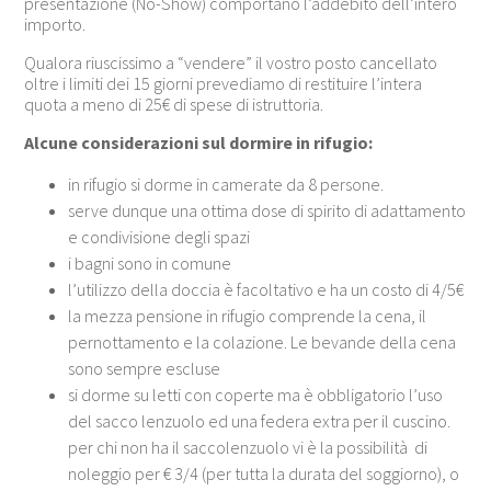
presentazione (No-Show) comportano l’addebito dell’intero
importo.
Qualora riuscissimo a “vendere” il vostro posto cancellato
oltre i limiti dei 15 giorni prevediamo di restituire l’intera
quota a meno di 25€ di spese di istruttoria.
Alcune considerazioni sul dormire in rifugio:
in rifugio si dorme in camerate da 8 persone.
serve dunque una ottima dose di spirito di adattamento
e condivisione degli spazi
i bagni sono in comune
l’utilizzo della doccia è facoltativo e ha un costo di 4/5€
la mezza pensione in rifugio comprende la cena, il
pernottamento e la colazione. Le bevande della cena
sono sempre escluse
si dorme su letti con coperte ma è obbligatorio l’uso
del sacco lenzuolo ed una federa extra per il cuscino.
per chi non ha il saccolenzuolo vi è la possibilità di
noleggio per € 3/4 (per tutta la durata del soggiorno), o