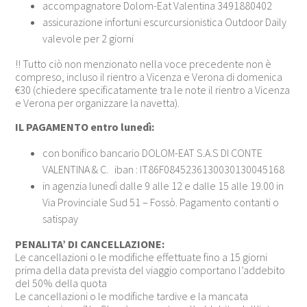
accompagnatore Dolom-Eat Valentina 3491880402
assicurazione infortuni escurcursionistica Outdoor Daily
valevole per 2 giorni
!! Tutto ciò non menzionato nella voce precedente non è
compreso, incluso il rientro a Vicenza e Verona di domenica
€30 (chiedere specificatamente tra le note il rientro a Vicenza
e Verona per organizzare la navetta).
IL PAGAMENTO entro lunedì:
con bonifico bancario DOLOM-EAT S.A.S DI CONTE
VALENTINA & C. iban : IT86F0845236130030130045168
in agenzia lunedì dalle 9 alle 12 e dalle 15 alle 19.00 in
Via Provinciale Sud 51 – Fossò. Pagamento contanti o
satispay
PENALITA’ DI CANCELLAZIONE:
Le cancellazioni o le modifiche effettuate fino a 15 giorni
prima della data prevista del viaggio comportano l’addebito
del 50% della quota
Le cancellazioni o le modifiche tardive e la mancata