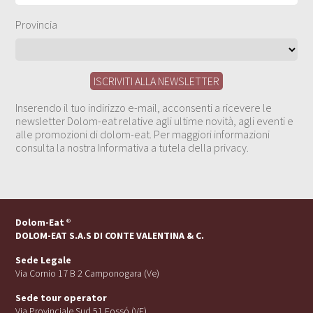
Provincia
Inserendo il tuo indirizzo e-mail, acconsenti a ricevere le
newsletter Dolom-eat relative agli ultime novità, agli eventi e
alle promozioni di dolom-eat. Per maggiori informazioni
consulta la nostra Informativa a tutela della privacy.
Dolom-Eat
®
DOLOM-EAT S.A.S DI CONTE VALENTINA & C.
Sede Legale
Via Cornio 17 B 2 Camponogara (Ve)
Sede tour operator
Via Provinciale Sud 51 Fossó (VE)