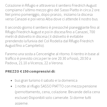
Colazione in Rifugio e attraverso il sentiero Friedrich August
compiamo l’ultimo mezzo giro del Sasso Piatto in circa 2 ore.
Nel primo pomeriggio, dopo pranzo, iniziamo la discesa
verso Canazei e poi verso Alba dove ci attende il nostro bus.
Il secondo giorno il sentiero è pressoché pianeggiante fino al
Rifugio Friedrich August e poi in discesa fino a Canazei, 700
metri di dislivello in discesa ( il dislivello è evitabile
prendendo la funivia del Col Rodella dal Rifugio Friedrich
August fino a Campitello).
Faremo una sosta a Cencenighe al ritorno. Il rientro in base al
traffico è previsto circa per le ore 20.30 a Fossò, 20.50 a
Padova, 21.10 a Vicenza, 22 a Verona.
PREZZO € 150 comprensivi di:
bus gran turismo il sabato e la domenica
1 notte al rifugio SASSO PIATTO con mezza pensione
(pernottamento, cena, colazione. Bevande della cena
escluse)-Disponibili solo camerate. Si dorme tutti
assieme.