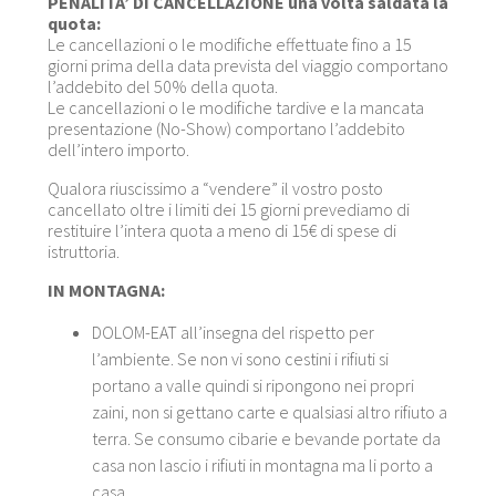
PENALITA’ DI CANCELLAZIONE una volta saldata la
quota:
Le cancellazioni o le modifiche effettuate fino a 15
giorni prima della data prevista del viaggio comportano
l’addebito del 50% della quota.
Le cancellazioni o le modifiche tardive e la mancata
presentazione (No-Show) comportano l’addebito
dell’intero importo.
Qualora riuscissimo a “vendere” il vostro posto
cancellato oltre i limiti dei 15 giorni prevediamo di
restituire l’intera quota a meno di 15€ di spese di
istruttoria.
IN MONTAGNA:
DOLOM-EAT all’insegna del rispetto per
l’ambiente. Se non vi sono cestini i rifiuti si
portano a valle quindi si ripongono nei propri
zaini, non si gettano carte e qualsiasi altro rifiuto a
terra. Se consumo cibarie e bevande portate da
casa non lascio i rifiuti in montagna ma li porto a
casa .