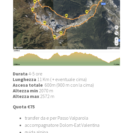
Durata
4-5 ore
Lunghezza
11 Km ( + eventuale cima)
Ascesa totale
600m (900 m con la cima)
Altezza min
2070 m
Altezza max
2572 m
Quota €75
transfer da e per Passo Valparola
accompagnatore Dolom-Eat Valentina
guida alpina