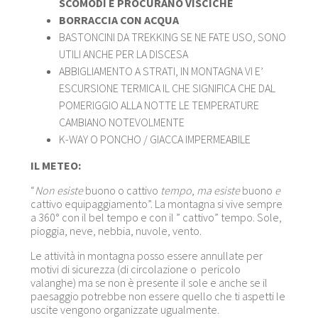
SCOMODI E PROCURANO VISCICHE
BORRACCIA CON ACQUA
BASTONCINI DA TREKKING SE NE FATE USO, SONO
UTILI ANCHE PER LA DISCESA
ABBIGLIAMENTO A STRATI, IN MONTAGNA VI E’
ESCURSIONE TERMICA IL CHE SIGNIFICA CHE DAL
POMERIGGIO ALLA NOTTE LE TEMPERATURE
CAMBIANO NOTEVOLMENTE
K-WAY O PONCHO / GIACCA IMPERMEABILE
IL METEO:
“
Non esiste
buono o cattivo
tempo
,
ma esiste
buono
e
cattivo equipaggiamento”. La montagna si vive sempre
a 360° con il bel tempo e con il ” cattivo” tempo. Sole,
pioggia, neve, nebbia, nuvole, vento.
Le attività in montagna posso essere annullate per
motivi di sicurezza (di circolazione o pericolo
valanghe) ma se non è presente il sole e anche se il
paesaggio potrebbe non essere quello che ti aspetti le
uscite vengono organizzate ugualmente.