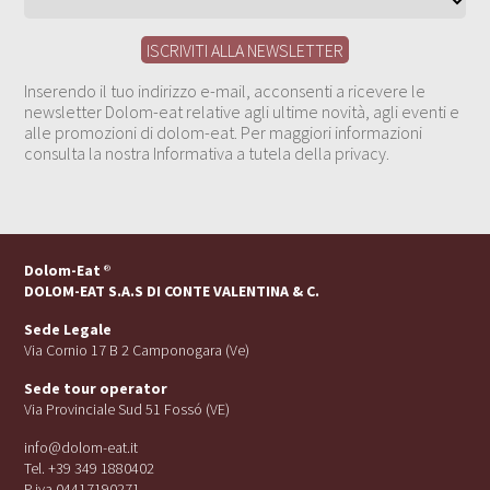
Inserendo il tuo indirizzo e-mail, acconsenti a ricevere le
newsletter Dolom-eat relative agli ultime novità, agli eventi e
alle promozioni di dolom-eat. Per maggiori informazioni
consulta la nostra Informativa a tutela della privacy.
Dolom-Eat
®
DOLOM-EAT S.A.S DI CONTE VALENTINA & C.
Sede Legale
Via Cornio 17 B 2 Camponogara (Ve)
Sede tour operator
Via Provinciale Sud 51 Fossó (VE)
info@dolom-eat.it
Tel. +39 349 1880402
P.iva 04417190271