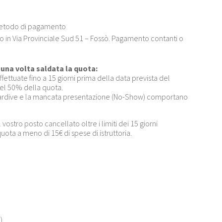
 metodo di pagamento
 in Via Provinciale Sud 51 – Fossò. Pagamento contanti o
na volta saldata la quota:
fettuate fino a 15 giorni prima della data prevista del
el 50% della quota.
 tardive e la mancata presentazione (No-Show) comportano
vostro posto cancellato oltre i limiti dei 15 giorni
quota a meno di 15€ di spese di istruttoria.
)