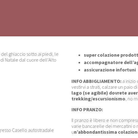
del ghiaccio sotto ai piedi, le
super colazione prodotti
i di Natale dal cuore dell’Alto
accompagnatore dell’a
assicurazione infortuni
INFO ABBIGLIAMENTO:
a inizio
vestirvi a strati, calzare un paio 
lago (se agibile) dovrete ave
trekking/escursionismo
, no m
INFO PRANZO:
Il pranzo è libero e non compreso, 
varie bancarelle dei mercatini o 
gresso Casello autostradale
u
n’abbondantissima colazione