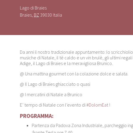
Lago di Braies
Braies
,
BZ
39030
Italia
Da anni il nostro tradizionale appuntamento: lo scricchiolio 
musiche di Natale, il tè caldo e un vin brulè, gli ultimi regal
Adige, il Lago di Braies e la meravigliosa Brunico.
@ Una mattina gourmet con la colazione dolce e salata.
@ Il Lago di Braies ghiacciato o quasi
@ I mercatini di Natale a Brunico
E’ tempo di Natale con l’evento di
#DolomEat
!
PROGRAMMA:
Partenza da Padova Zona Industriale, parcheggio in
fronte Tesla ore 7.40