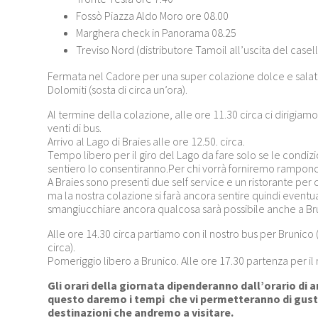
Fossò Piazza Aldo Moro ore 08.00
Marghera check in Panorama 08.25
Treviso Nord (distributore Tamoil all’uscita del casel
Fermata nel Cadore per una super colazione dolce e salata
Dolomiti (sosta di circa un’ora).
Al termine della colazione, alle ore 11.30 circa ci dirigiamo
venti di bus.
Arrivo al Lago di Braies alle ore 12.50. circa.
Tempo libero per il giro del Lago da fare solo se le condiz
sentiero lo consentiranno.Per chi vorrà forniremo ramponcini
A Braies sono presenti due self service e un ristorante pe
ma la nostra colazione si farà ancora sentire quindi event
smangiucchiare ancora qualcosa sarà possibile anche a Br
Alle ore 14.30 circa partiamo con il nostro bus per Brunico
circa).
Pomeriggio libero a Brunico. Alle ore 17.30 partenza per il 
Gli orari della giornata dipenderanno dall’orario di ar
questo daremo i tempi che vi permetteranno di gusta
destinazioni che andremo a visitare.