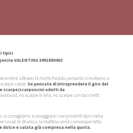
 tipici
genzia VALENTINA 3491880402
 dicembre a Braies fa molto freddo pertanto vi invitiamo a
di scarpe calde.
Se pensate di intraprendere il giro del
re scarpe/scarponcini adatti da
oonboot, no scarpe in tela, no scarpe con tacchetti.
vi consigliamo si assaggiare i vari prodotti tipici nella
nei locali di Brunico, la mattina verrà comunque fatta
 dolce e salata già compresa nella quota.