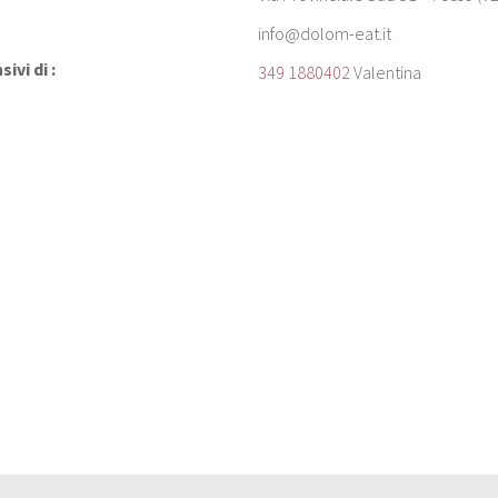
info@dolom-eat.it
ivi di :
349 1880402
Valentina