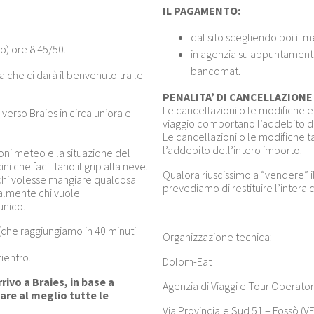
IL PAGAMENTO:
dal sito scegliendo poi il
lo) ore 8.45/50.
in agenzia su appuntamento
bancomat.
 che ci darà il benvenuto tra le
PENALITA’ DI CANCELLAZIONE u
Le cancellazioni o le modifiche ef
 verso Braies in circa un’ora e
viaggio comportano l’addebito d
Le cancellazioni o le modifiche
l’addebito dell’intero importo.
ioni meteo e la situazione del
 che facilitano il grip alla neve.
Qualora riuscissimo a “vendere” il 
r chi volesse mangiare qualcosa
prevediamo di restituire l’intera 
ualmente chi vuole
unico.
 (che raggiungiamo in 40 minuti
Organizzazione tecnica:
rientro.
Dolom-Eat
rivo a Braies, in base a
Agenzia di Viaggi e Tour Operator
re al meglio tutte le
Via Provinciale Sud 51 – Fossò (VE