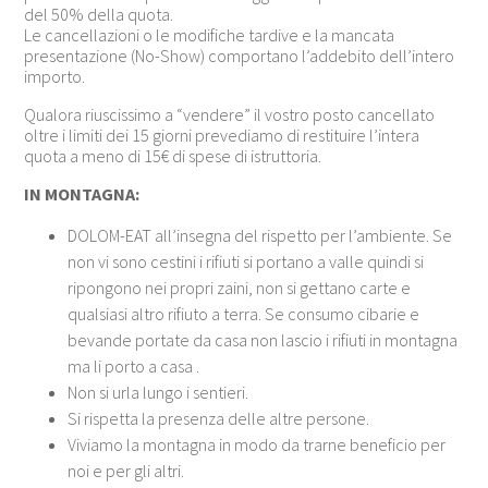
del 50% della quota.
Le cancellazioni o le modifiche tardive e la mancata
presentazione (No-Show) comportano l’addebito dell’intero
importo.
Qualora riuscissimo a “vendere” il vostro posto cancellato
oltre i limiti dei 15 giorni prevediamo di restituire l’intera
quota a meno di 15€ di spese di istruttoria.
IN MONTAGNA:
DOLOM-EAT all’insegna del rispetto per l’ambiente. Se
non vi sono cestini i rifiuti si portano a valle quindi si
ripongono nei propri zaini, non si gettano carte e
qualsiasi altro rifiuto a terra. Se consumo cibarie e
bevande portate da casa non lascio i rifiuti in montagna
ma li porto a casa .
Non si urla lungo i sentieri.
Si rispetta la presenza delle altre persone.
Viviamo la montagna in modo da trarne beneficio per
noi e per gli altri.