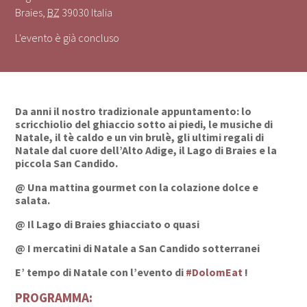
Braies
,
BZ
39030
Italia
L'evento è già concluso
Da anni il nostro tradizionale appuntamento: lo
scricchiolio del ghiaccio sotto ai piedi, le musiche di
Natale, il tè caldo e un vin brulè, gli ultimi regali di
Natale dal cuore dell’Alto Adige, il Lago di Braies e la
piccola San Candido.
@ Una mattina gourmet con la colazione dolce e
salata.
@ Il Lago di Braies ghiacciato o quasi
@ I mercatini di Natale a San Candido sotterranei
E’ tempo di Natale con l’evento di
#DolomEat
!
PROGRAMMA: