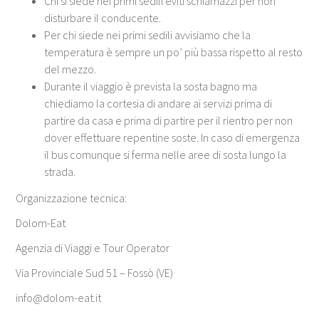
Chi si siede nei primi sedili eviti schiamazzi per non
disturbare il conducente.
Per chi siede nei primi sedili avvisiamo che la
temperatura è sempre un po’ più bassa rispetto al resto
del mezzo.
Durante il viaggio è prevista la sosta bagno ma
chiediamo la cortesia di andare ai servizi prima di
partire da casa e prima di partire per il rientro per non
dover effettuare repentine soste. In caso di emergenza
il bus comunque si ferma nelle aree di sosta lungo la
strada.
Organizzazione tecnica:
Dolom-Eat
Agenzia di Viaggi e Tour Operator
Via Provinciale Sud 51 – Fossò (VE)
info@dolom-eat.it