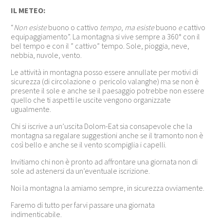
IL METEO:
“
Non esiste
buono o cattivo
tempo
,
ma esiste
buono
e
cattivo
equipaggiamento”. La montagna si vive sempre a 360° con il
bel tempo e con il ” cattivo” tempo. Sole, pioggia, neve,
nebbia, nuvole, vento.
Le attività in montagna posso essere annullate per motivi di
sicurezza (di circolazione o pericolo valanghe) ma se non è
presente il sole e anche se il paesaggio potrebbe non essere
quello che ti aspetti le uscite vengono organizzate
ugualmente.
Chi si iscrive a un’uscita Dolom-Eat sia consapevole che la
montagna sa regalare suggestioni anche se il tramonto non è
così bello e anche se il vento scompiglia i capelli.
Invitiamo chi non è pronto ad affrontare una giornata non di
sole ad astenersi da un’eventuale iscrizione.
Noi la montagna la amiamo sempre, in sicurezza ovviamente.
Faremo di tutto per farvi passare una giornata
indimenticabile.