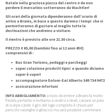
Natale nella graziosa piazza del centro e da non
perdere il mercatino sotterraneo da Wachtler!
Gli orari della giornata dipenderanno dall’orario di
arrivo a Braies, in base a questo daremo i tempi che vi
permetteranno di gustare al meglio tutte le
destinazioni che andremo a visitare.
Il rientro è previsto alle ore 21.30 circa.
PREZZO € 65,00 (bambini fino ai 12 anni 45€)
comprensivi di :
Bus Gran Turismo, pedaggi e parcheggi
super colazione prodotti tipici e quando diciamo
super è super!
accompagnatore Dolom-Eat Alberto 349 734 9472
assicurazione infortuni
INFO ABBIGLIAMENTO:
a inizio dicembre a Braies fa molto
freddo pertanto vi invitiamo a vestirvi a strati, calzare un paio
di scarpe calde. il giro del lago completo è chiuso per
pericolo valanghe e ghiaccio ma sarà possibile camminare