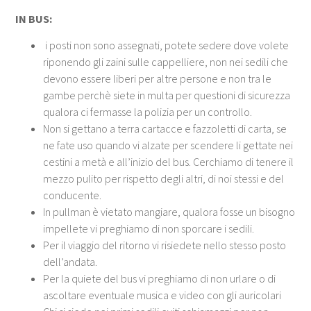
IN BUS:
i posti non sono assegnati, potete sedere dove volete
riponendo gli zaini sulle cappelliere, non nei sedili che
devono essere liberi per altre persone e non tra le
gambe perchè siete in multa per questioni di sicurezza
qualora ci fermasse la polizia per un controllo.
Non si gettano a terra cartacce e fazzoletti di carta, se
ne fate uso quando vi alzate per scendere li gettate nei
cestini a metà e all’inizio del bus. Cerchiamo di tenere il
mezzo pulito per rispetto degli altri, di noi stessi e del
conducente.
In pullman è vietato mangiare, qualora fosse un bisogno
impellete vi preghiamo di non sporcare i sedili.
Per il viaggio del ritorno vi risiedete nello stesso posto
dell’andata.
Per la quiete del bus vi preghiamo di non urlare o di
ascoltare eventuale musica e video con gli auricolari