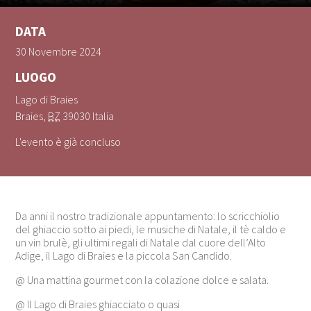
DATA
30 Novembre 2024
LUOGO
Lago di Braies
Braies
,
BZ
39030
Italia
L'evento è già concluso
Da anni il nostro tradizionale appuntamento: lo scricchiolio
del ghiaccio sotto ai piedi, le musiche di Natale, il tè caldo e
un vin brulè, gli ultimi regali di Natale dal cuore dell’Alto
Adige, il Lago di Braies e la piccola San Candido.
@ Una mattina gourmet con la colazione dolce e salata.
@ Il Lago di Braies ghiacciato o quasi