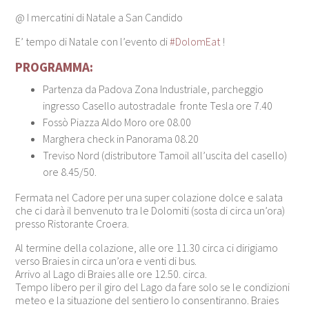
@ I mercatini di Natale a San Candido
E’ tempo di Natale con l’evento di
#DolomEat
!
PROGRAMMA:
Partenza da Padova Zona Industriale, parcheggio
ingresso Casello autostradale fronte Tesla ore 7.40
Fossò Piazza Aldo Moro ore 08.00
Marghera check in Panorama 08.20
Treviso Nord (distributore Tamoil all’uscita del casello)
ore 8.45/50.
Fermata nel Cadore per una super colazione dolce e salata
che ci darà il benvenuto tra le Dolomiti (sosta di circa un’ora)
presso Ristorante Croera.
Al termine della colazione, alle ore 11.30 circa ci dirigiamo
verso Braies in circa un’ora e venti di bus.
Arrivo al Lago di Braies alle ore 12.50. circa.
Tempo libero per il giro del Lago da fare solo se le condizioni
meteo e la situazione del sentiero lo consentiranno. Braies