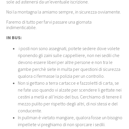
sole ad astenersi da un’eventuale iscrizione.
Noi la montagna la amiamo sempre, in sicurezza ovviamente.
Faremo di tutto per farvi passare una giornata
indimenticabile.
IN BUS:
i posti non sono assegnati, potete sedere dove volete
riponendo gli zaini sulle cappelliere, non nei sedili che
devono essere liberi per altre persone e non tra le
gambe perchè siete in multa per questioni di sicurezza
qualora ci fermasse la polizia per un controllo.
Non si gettano a terra cartacce e fazzoletti di carta, se
ne fate uso quando vi alzate per scendere li gettate nei
cestini a metà e all’inizio del bus. Cerchiamo di tenere il
mezzo pulito per rispetto degli altri, di noi stessi e del
conducente.
In pullman è vietato mangiare, qualora fosse un bisogno
impellete vi preghiamo di non sporcare i sedili.