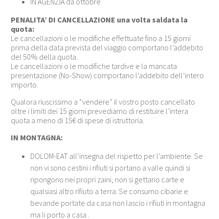
IN AGENZIA da ottobre
PENALITA’ DI CANCELLAZIONE una volta saldata la
quota:
Le cancellazioni o le modifiche effettuate fino a 15 giorni
prima della data prevista del viaggio comportano l’addebito
del 50% della quota.
Le cancellazioni o le modifiche tardive e la mancata
presentazione (No-Show) comportano l’addebito dell’intero
importo.
Qualora riuscissimo a “vendere” il vostro posto cancellato
oltre i limiti dei 15 giorni prevediamo di restituire l’intera
quota a meno di 15€ di spese di istruttoria.
IN MONTAGNA:
DOLOM-EAT all’insegna del rispetto per l’ambiente. Se
non vi sono cestini i rifiuti si portano a valle quindi si
ripongono nei propri zaini, non si gettano carte e
qualsiasi altro rifiuto a terra. Se consumo cibarie e
bevande portate da casa non lascio i rifiuti in montagna
ma li porto a casa .