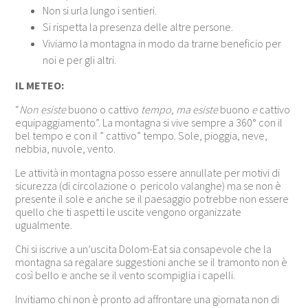
Non si urla lungo i sentieri.
Si rispetta la presenza delle altre persone.
Viviamo la montagna in modo da trarne beneficio per
noi e per gli altri.
IL METEO:
“
Non esiste
buono o cattivo
tempo
,
ma esiste
buono
e
cattivo
equipaggiamento”. La montagna si vive sempre a 360° con il
bel tempo e con il ” cattivo” tempo. Sole, pioggia, neve,
nebbia, nuvole, vento.
Le attività in montagna posso essere annullate per motivi di
sicurezza (di circolazione o pericolo valanghe) ma se non è
presente il sole e anche se il paesaggio potrebbe non essere
quello che ti aspetti le uscite vengono organizzate
ugualmente.
Chi si iscrive a un’uscita Dolom-Eat sia consapevole che la
montagna sa regalare suggestioni anche se il tramonto non è
così bello e anche se il vento scompiglia i capelli.
Invitiamo chi non è pronto ad affrontare una giornata non di