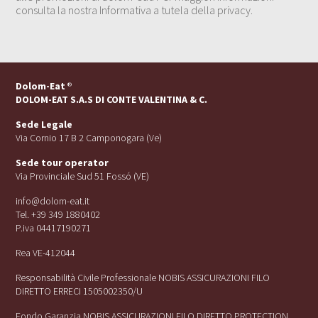
consulta la nostra Informativa a tutela della privacy.
Dolom-Eat
®
DOLOM-EAT S.A.S DI CONTE VALENTINA & C.
Sede Legale
Via Cornio 17 B 2 Camponogara (Ve)
Sede tour operator
Via Provinciale Sud 51 Fossó (VE)
info@dolom-eat.it
Tel. +39 349 1880402
P.iva 04417190271
Rea VE-412044
Responsabilità Civile Professionale NOBIS ASSICURAZIONI FILO
DIRETTO ERRECI 1505002350/U
Fondo Garanzia NOBIS ASSICURAZIONI FILO DIRETTO PROTECTION