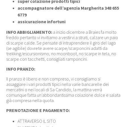
super colazione prodotti tipici
accompagnatore dell’agenzia Margherita 348 655
6779
assicurazione infortuni
INFO ABBIGLIAMENTO:
a inizio dicembre a Braies fa molto
freddo pertanto vi invitiamo a vestirvi a strati, calzare un paio
di scarpe calde. Se pensate di intraprendere il giro del lago
(se agibile) dovrete avere scarpe/scarponcini adatti da
trekking/escursionismo, no moonboot, no scarpe in tela, no
scarpe con tacchetti, consigliati ramponcini.
INFO PRANZO:
Il pranzo è libero e non compreso, vi consigliamo si
assaggiare i vari prodotti tipici nella varie bancarelle dei
mercatini o nei locali di Sa Candido, la mattina verrà
comunque fatta un’abbondantissima colazione dolce e salata
già compresa nella quota.
PRENOTAZIONE E PAGAMENTO:
ATTRAVERSO IL SITO