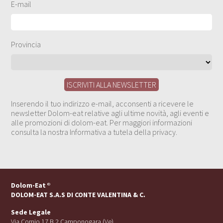
E-mail
Provincia
Inserendo il tuo indirizzo e-mail, acconsenti a ricevere le
newsletter Dolom-eat relative agli ultime novità, agli eventi e
alle promozioni di dolom-eat. Per maggiori informazioni
consulta la nostra Informativa a tutela della privacy.
Dolom-Eat
®
DOLOM-EAT S.A.S DI CONTE VALENTINA & C.
Sede Legale
Via Cornio 17 B 2 Camponogara (Ve)