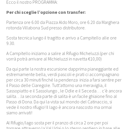
Ecco il nostro PROGRAMMA:
Per chi sceglie l’opzione con transfer:
Partenza ore 6.00 da Piazza Aldo Moro, ore 6.20 da Marghera
rotonda Villabona Sud presso distributore.
Sosta tecnica lungo il tragitto e arrivo a Campitello alle ore
9.30.
A Campitello iniziamo a salire al Rifugio Micheluzzi.(per chi
vorrà potrà arrivare al Michieluzzi in navetta €10,00)
Da qui parte la nostra escursione dapprima pianeggiante ed
estremamente bella, verdi pascoli e prati ci accompagnano
per circa 30 minuti finché la pendenza inizia a farsi sentire per
il Passo delle Ciaregole. Tutt’attorno una meraviglia, il
Sassopiatto e il Sassolungo , le Odle e il Seceda… c’è ancora
salita…la seconda parte di salita è un facile ghiaione fino al
Passo di Dona. Da qui la vista sul mondo del Catinaccio, si
vede il nostro rifugio! Il lago è ancora nascosto ma ormai
siamo arrivati!
Al Rifugio/lago sosta per il pranzo di circa 2 ore per poi
tornare attraverso la Val Udai o lo stesso sentiero in base alle