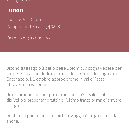
LUOGO
Localita' Val Duron
Campitello di Fassa
,
TN
38031
L'evento è già concluso
Dicono sia il lago più bello delle Dolomiti, bisogna vedere per
credere. Incastonato tra le pareti della Croda del Lago e del
Catenaccio, il 1 ottobre approderemo in Val di Fassa
attraverso la Val Duron.
Un’escursione non per principianti poiché la salita e il
dislivello si presentano tutti nell’ultimo tratto prima di arrivare
al lago.
Dobbiamo partire presto poiché il viaggio è lungo e la salita
anche.