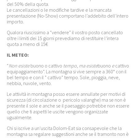
del 50% della quota.
Le cancellazioni o le modifiche tardive e la mancata
presentazione (No-Show) comportano l’addebito dell’intero
importo.
Qualora riuscissimo a “vendere” il vostro posto cancellato
oltre i limiti dei 15 giorni prevediamo di restituire l’intera
quota a meno di 15€
IL METEO:
“
Non esiste
buono o cattivo
tempo
,
ma esiste
buono
e
cattivo
equipaggiamento”. La montagna si vive sempre a 360° con il
bel tempo e con il ” cattivo” tempo. Sole, pioggia, neve,
nebbia, nuvole, vento.
Le attività in montagna posso essere annullate per motivi di
sicurezza (di circolazione o pericolo valanghe) ma se non è
presente il sole e anche se il paesaggio potrebbe non essere
quello che ti aspetti le uscite vengono organizzate
ugualmente.
Chi si iscrive a un’uscita Dolom-Eat sia consapevole che la
montagna sa regalare suggestioni anche se il tramonto non è