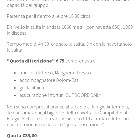
capacità del gruppo
Partenza per il rientro alle ore 16.30 circa.
Dislivello in salita in andata 1060 metri (con navetta 660), 1060
in discesa.
Tempo medio: 4h 30 ore solo la salita, 3 h con la navetta solo
la salita
“Quota di iscrizione” € 75
comprensiva di:
transfer da fossò, Marghera, Treviso
accompagnatore Dolom-Eat
guida alpina
assicurazione infortuni OUTDOORD DAILY
Non sono compresi il pranzo al sacco o al Rifugio Antermoia,
le consumazioni , il biglietto della navetta da Campitello al
Rifugio Michieluzzi (da saldare in loco €10 a tratta) e tutto ciò
non menzionato nella voce “quota di iscrizione”.
Quota €35,00