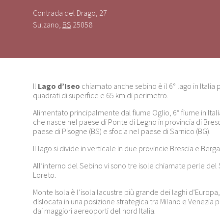
Contrada del Drago, 27
Sulzano
,
BS
25058
Il
Lago d’Iseo
chiamato anche sebino è il 6° lago in Italia
quadrati di superfice e 65 km di perimetro.
Alimentato principalmente dal fiume Oglio, 6° fiume in Itali
che nasce nel paese di Ponte di Legno in provincia di Bresci
paese di Pisogne (BS) e sfocia nel paese di Sarnico (BG).
Il lago si divide in verticale in due provincie Brescia e Ber
All’interno del Sebino vi sono tre isole chiamate perle del
Loreto.
Monte Isola è l’isola lacustre più grande dei laghi d’Europa, è 
dislocata in una posizione strategica tra Milano e Venezia 
dai maggiori aereoporti del nord Italia.