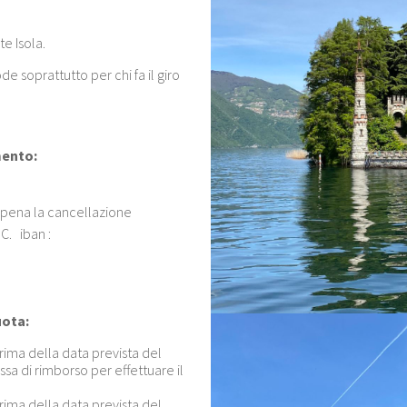
te Isola.
 soprattutto per chi fa il giro
mento:
e pena la cancellazione
C. iban :
uota:
prima della data prevista del
sa di rimborso per effettuare il
prima della data prevista del