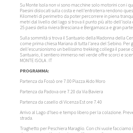
Su Monte Isola non vi sono macchine solo motorini con i qual
Paesini dislocati sulla costa e nell’entroterra rendono ques
Kilometri di perimetro da poter percorrere in piena tranquill
metri dal livello del lago si trova il punto più alto dell’is
25 paesi della riviera Bresciana e Bergamasca e gran parte 
Sulla sommità si trova il Santuario della Madonna della Ceri
come prima chiesa Mariana di tutta l’area del Sebino. Per g
dell’escursionismo un bellissimo trekking collega il paese 
Santuario, il sentiero immerso nel verde offre scorci e scen
MONTE ISOLA . IT
PROGRAMMA:
Partenza da Fossò ore 7.00 Piazza Aldo Moro
Partenza da Padova ore 7.20 da Via Baviera
Partenza da casello di Vicenza Est ore 7.40
Arrivo al Lago d’Iseo e tempo libero per la colazione. Pr
strada.
Traghetto per Peschiera Maraglio. Con chi vuole facciamo il g