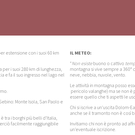
 per estensione con i suoi 60 km
IL METEO:
“
Non esiste
buono o cattivo
tem
a per i suoi 280 km di lunghezza,
montagna si vive sempre a 360° co
a e fa il suo ingresso nel lago nel
neve, nebbia, nuvole, vento.
Le attività in montagna posso esse
gamo.
pericolo valanghe) ma se non è p
essere quello che ti aspetti le 
 Sebino: Monte Isola, San Paolo e
Chi si iscrive a un’uscita Dolom-
anche se il tramonto non è così be
tra i borghi più belli d’Italia,
perciò facilmente raggiungibile
Invitiamo chi non è pronto ad aff
un’eventuale iscrizione.