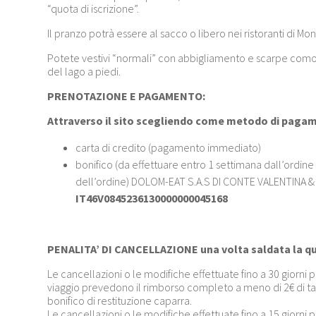
“quota di iscrizione”.
Il pranzo potrà essere al sacco o libero nei ristoranti di Mon
Potete vestivi “normali” con abbigliamento e scarpe comode
del lago a piedi.
PRENOTAZIONE E PAGAMENTO:
Attraverso il sito scegliendo come metodo di paga
carta di credito (pagamento immediato)
bonifico (da effettuare entro 1 settimana dall’ordin
dell’ordine) DOLOM-EAT S.A.S DI CONTE VALENTINA & 
IT46V0845236130000000045168
PENALITA’ DI CANCELLAZIONE una volta saldata la q
Le cancellazioni o le modifiche effettuate fino a 30 giorni 
viaggio prevedono il rimborso completo a meno di 2€ di tas
bonifico di restituzione caparra.
Le cancellazioni o le modifiche effettuate fino a 15 giorni 