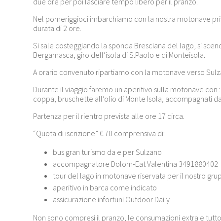
due ore per poi lasciare tempo libero per il pranzo.
Nel pomeriggioci imbarchiamo con la nostra motonave priva
durata di 2 ore.
Si sale costeggiando la sponda Bresciana del lago, si sce
Bergamasca, giro dell’isola di S.Paolo e di Monteisola.
A orario convenuto ripartiamo con la motonave verso Sulz
Durante il viaggio faremo un aperitivo sulla motonave con 
coppa, bruschette all’olio di Monte Isola, accompagnati d
Partenza per il rientro prevista alle ore 17 circa.
“Quota di iscrizione” € 70 comprensiva di:
bus gran turismo da e per Sulzano
accompagnatore Dolom-Eat Valentina 3491880402
tour del lago in motonave riservata per il nostro gr
aperitivo in barca come indicato
assicurazione infortuni Outdoor Daily
Non sono compresi il pranzo, le consumazioni extra e tutt