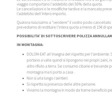
viaggio comportano l’addebito del 50% della quota.
Le cancellazioni o le modifiche tardive e la mancata pr
l’addebito dell’intero importo.
Qualora riuscissimo a “vendere” il vostro posto cancellato olt
prevediamo di restituire l’intera quota a meno di 15€ di spes
POSSIBILITA’ DI SOTTOSCRIVERE POLIZZA ANNULLA
IN MONTAGNA:
DOLOM-EAT all’insegna del rispetto per l’ambiente. Se n
portano a valle quindi si ripongono nei propri zaini, n
altro rifiuto a terra. Se consumo cibarie e bevande por
montagna ma li porto a casa .
Non si urla lungo i sentieri.
Si rispetta la presenza delle altre persone.
Viviamo la montagna in modo da trarne beneficio per n