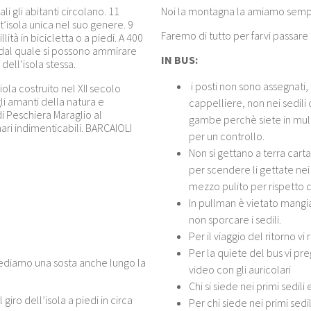
i gli abitanti circolano. 11
Noi la montagna la amiamo sempr
t’isola unica nel suo genere. 9
Faremo di tutto per farvi passare
ità in bicicletta o a piedi. A 400
ola dal quale si possono ammirare
IN BUS:
dell’isola stessa.
i posti non sono assegnati,
ola costruito nel XII secolo
li amanti della natura e
cappelliere, non nei sedili
di Peschiera Maraglio al
gambe perchè siete in mult
ari indimenticabili. BARCAIOLI
per un controllo.
Non si gettano a terra carta
per scendere li gettate nei 
mezzo pulito per rispetto de
In pullman è vietato mangi
non sporcare i sedili.
Per il viaggio del ritorno v
Per la quiete del bus vi pr
evediamo una sosta anche lungo la
video con gli auricolari
Chi si siede nei primi sedil
iro dell’isola a piedi in circa
Per chi siede nei primi sed