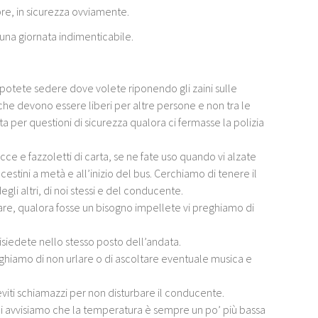
e, in sicurezza ovviamente.
 una giornata indimenticabile.
 potete sedere dove volete riponendo gli zaini sulle
 che devono essere liberi per altre persone e non tra le
a per questioni di sicurezza qualora ci fermasse la polizia
cce e fazzoletti di carta, se ne fate uso quando vi alzate
cestini a metà e all’inizio del bus. Cerchiamo di tenere il
gli altri, di noi stessi e del conducente.
are, qualora fosse un bisogno impellete vi preghiamo di
i risiedete nello stesso posto dell’andata.
eghiamo di non urlare o di ascoltare eventuale musica e
i eviti schiamazzi per non disturbare il conducente.
ili avvisiamo che la temperatura è sempre un po’ più bassa