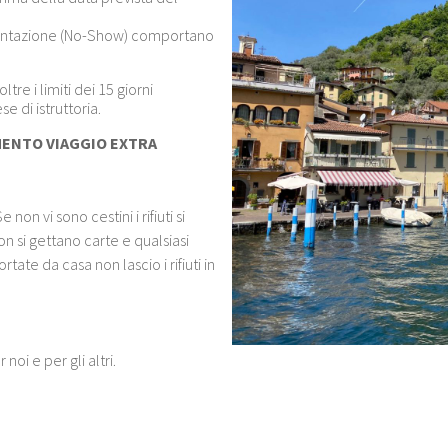
esentazione (No-Show) comportano
re i limiti dei 15 giorni
e di istruttoria.
MENTO VIAGGIO EXTRA
on vi sono cestini i rifiuti si
on si gettano carte e qualsiasi
tate da casa non lascio i rifiuti in
oi e per gli altri.