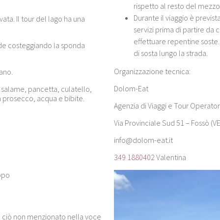
rispetto al resto del mezzo
Durante il viaggio è previs
ta. Il tour del lago ha una
servizi prima di partire da 
effettuare repentine soste
nde costeggiando la sponda
di sosta lungo la strada.
Organizzazione tecnica:
ano.
Dolom-Eat
: salame, pancetta, culatello,
a prosecco, acqua e bibite.
Agenzia di Viaggi e Tour Operator
Via Provinciale Sud 51 – Fossò (VE
info@dolom-eat.it
349 1880402
Valentina
uppo
o ciò non menzionato nella voce