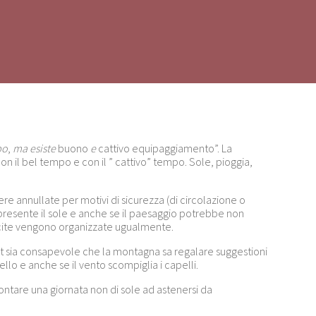
po
,
ma esiste
buono
e
cattivo equipaggiamento”. La
n il bel tempo e con il ” cattivo” tempo. Sole, pioggia,
re annullate per motivi di sicurezza (di circolazione o
resente il sole e anche se il paesaggio potrebbe non
uscite vengono organizzate ugualmente.
Eat sia consapevole che la montagna sa regalare suggestioni
llo e anche se il vento scompiglia i capelli.
rontare una giornata non di sole ad astenersi da