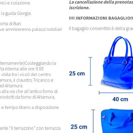
La cancellazione della prenotaz
ienici e colazione.
iscrizione.
la guida Giorgia.
!!!! INFORMAZIONI BAGAGLIO!!
rta di Bari.
Il bagaglio consentito è della gr
dove ammireremo palazzi nobiliari
(internamente)Costeggiando la
a interna alle ore 9.00
isita tra i vicoli del centro
amura, il claustro Tricarico e
ad Altamura.
lla via che all’antico forno di
rodotti da forno di Altamura.
e tempo libero a disposizione.
ante “Il terrazzino” con terrazza