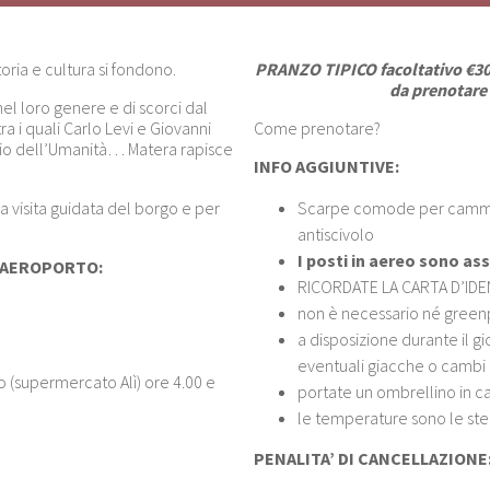
oria e cultura si fondono.
PRANZO TIPICO facoltativo €30,0
da prenotare
el loro genere e di scorci dal
ra i quali Carlo Levi e Giovanni
Come prenotare?
onio dell’Umanità… Matera rapisce
INFO AGGIUNTIVE:
a visita guidata del borgo e per
Scarpe comode per cammina
antiscivolo
I posti in aereo sono a
L’AEROPORTO:
RICORDATE LA CARTA D’IDEN
non è necessario né green
a disposizione durante il g
eventuali giacche o cambi 
 (supermercato Alì) ore 4.00 e
portate un ombrellino in ca
le temperature sono le stes
PENALITA’ DI CANCELLAZIONE