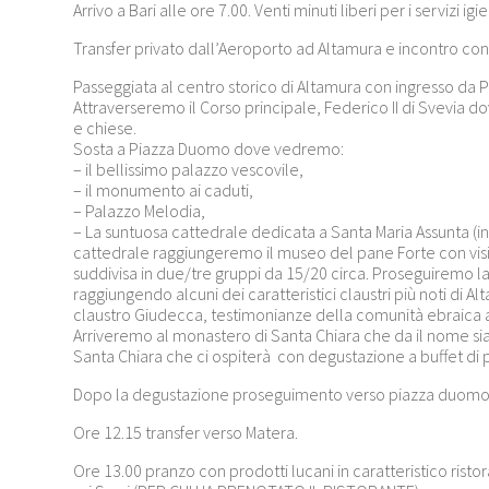
Arrivo a Bari alle ore 7.00. Venti minuti liberi per i servizi ig
Transfer privato dall’Aeroporto ad Altamura e incontro con 
Passeggiata al centro storico di Altamura con ingresso da Po
Attraverseremo il Corso principale, Federico II di Svevia 
e chiese.
Sosta a Piazza Duomo dove vedremo:
– il bellissimo palazzo vescovile,
– il monumento ai caduti,
– Palazzo Melodia,
– La suntuosa cattedrale dedicata a Santa Maria Assunta 
cattedrale raggiungeremo il museo del pane Forte con visit
suddivisa in due/tre gruppi da 15/20 circa. Proseguiremo la v
raggiungendo alcuni dei caratteristici claustri più noti di Alt
claustro Giudecca, testimonianze della comunità ebraica 
Arriveremo al monastero di Santa Chiara che da il nome sia a
Santa Chiara che ci ospiterà con degustazione a buffet di p
Dopo la degustazione proseguimento verso piazza duomo 
Ore 12.15 transfer verso Matera.
Ore 13.00 pranzo con prodotti lucani in caratteristico ristor