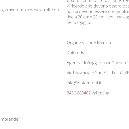
essere acquistati solo al duty free 
vi ricordo che devono essere trasp
olo, arriveremo a Venezia alle ore
liquidi devono essere contenuti in
fino a 20 cm x 20 cm , con una cap
nel bagaglio.
Organizzazione tecnica:
Dolom-Eat
Agenzia di Viaggi e Tour Operator
Via Provinciale Sud 51 – Fossò (VE
info@dolom-eat.it
349 1880402
Valentina
comprende”