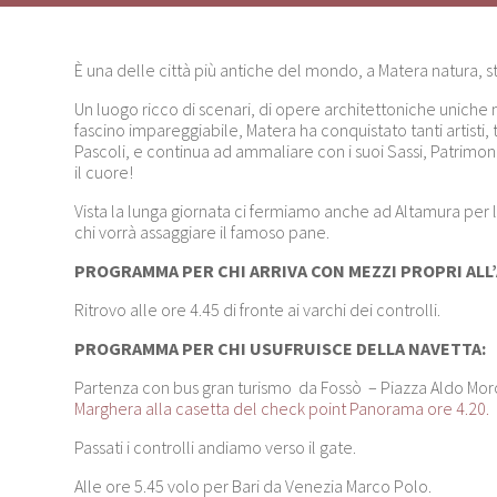
È una delle città più antiche del mondo, a Matera natura, st
Un luogo ricco di scenari, di opere architettoniche uniche n
fascino impareggiabile, Matera ha conquistato tanti artisti, t
Pascoli, e continua ad ammaliare con i suoi Sassi, Patrim
il cuore!
Vista la lunga giornata ci fermiamo anche ad Altamura per l
chi vorrà assaggiare il famoso pane.
PROGRAMMA PER CHI ARRIVA CON MEZZI PROPRI AL
Ritrovo alle ore 4.45 di fronte ai varchi dei controlli.
PROGRAMMA PER CHI USUFRUISCE DELLA NAVETTA:
Partenza con bus gran turismo da Fossò – Piazza Aldo Moro
Marghera alla casetta del check point Panorama ore 4.20.
Passati i controlli andiamo verso il gate.
Alle ore 5.45 volo per Bari da Venezia Marco Polo.