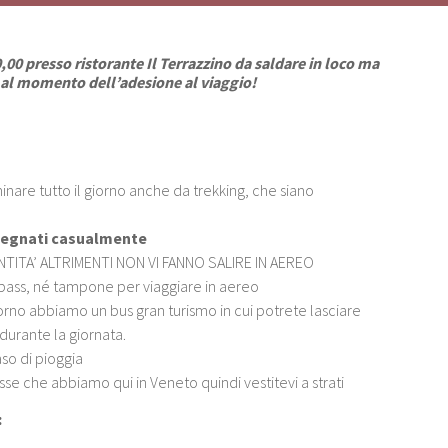
0 presso ristorante Il Terrazzino da saldare in loco ma
 al momento dell’adesione al viaggio!
re tutto il giorno anche da trekking, che siano
ssegnati casualmente
TITA’ ALTRIMENTI NON VI FANNO SALIRE IN AEREO
pass, né tampone per viaggiare in aereo
iorno abbiamo un bus gran turismo in cui potrete lasciare
durante la giornata.
so di pioggia
se che abbiamo qui in Veneto quindi vestitevi a strati
: