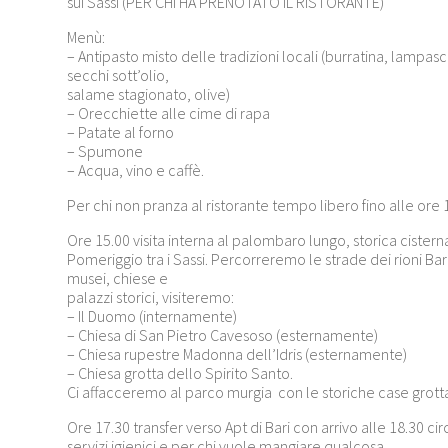
sui Sassi (PER CHI HA PRENOTATO IL RISTORANTE)
Menù:
– Antipasto misto delle tradizioni locali (burratina, lampasc
secchi sott’olio,
salame stagionato, olive)
– Orecchiette alle cime di rapa
– Patate al forno
– Spumone
– Acqua, vino e caffè.
Per chi non pranza al ristorante tempo libero fino alle ore 
Ore 15.00 visita interna al palombaro lungo, storica cister
Pomeriggio tra i Sassi. Percorreremo le strade dei rioni 
musei, chiese e
palazzi storici, visiteremo:
– Il Duomo (internamente)
– Chiesa di San Pietro Cavesoso (esternamente)
– Chiesa rupestre Madonna dell’Idris (esternamente)
– Chiesa grotta dello Spirito Santo.
Ci affacceremo al parco murgia con le storiche case grotta
Ore 17.30 transfer verso Apt di Bari con arrivo alle 18.30 ci
servizi igienici e per chi vuole mangiare qualcosa.