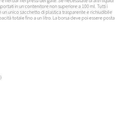
e nei bar nei pressi del gate. Se necessitate di altri liquidi
ortati in un contenitore non superiore a 100 ml. Tutti i
 un unico sacchetto di plastica trasparente e richiudibile
acità totale fino a un litro. La borsa deve poi essere posta
)