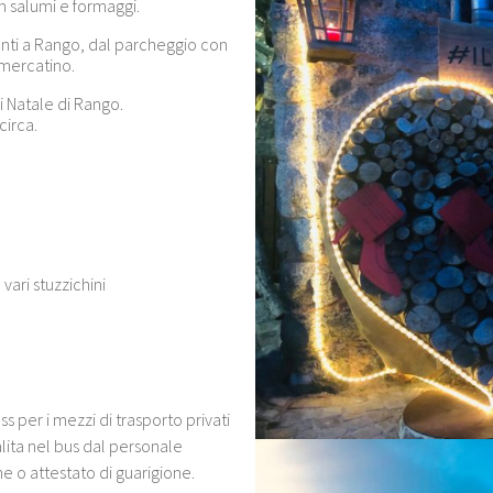
 salumi e formaggi.
unti a Rango, dal parcheggio con
l mercatino.
i Natale di Rango.
circa.
ari stuzzichini
 per i mezzi di trasporto privati
lita nel bus dal personale
e o attestato di guarigione.