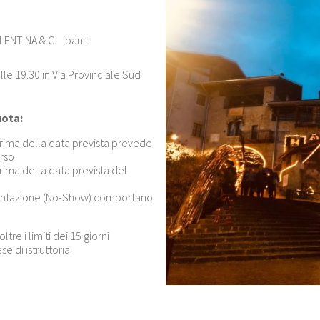
ENTINA & C. iban :
lle 19.30 in Via Provinciale Sud
uota:
 prima della data prevista prevede
orso
prima della data prevista del
esentazione (No-Show) comportano
re i limiti dei 15 giorni
e di istruttoria.