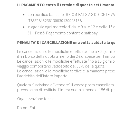
IL PAGAMENTO entro il termine di questa settimana:
con bonifico bancario DOLOM-EAT S.A.S DI CONTE VAL
IT86F0845236130030130045168
in agenzia ogni mercoledì dalle 9 alle 12 e dalle 15 a
51 – Fossò. Pagamento contanti o satispay
PENALITA’ DI CANCELLAZIONE una volta saldata la q
Le cancellazioni o le modifiche effettuate fino a 30 giorni
il rimborso della quota a meno dei 2 € di spese per il rimb
Le cancellazioni o le modifiche effettuate fino a 15 giorni 
viaggio comportano l’addebito del 50% della quota.
Le cancellazioni o le modifiche tardive e la mancata pr
l’addebito dell’intero importo.
Qualora riuscissimo a “vendere” il vostro posto cancellato olt
prevediamo di restituire l’intera quota a meno di 15€ di spes
Organizzazione tecnica:
Dolom-Eat