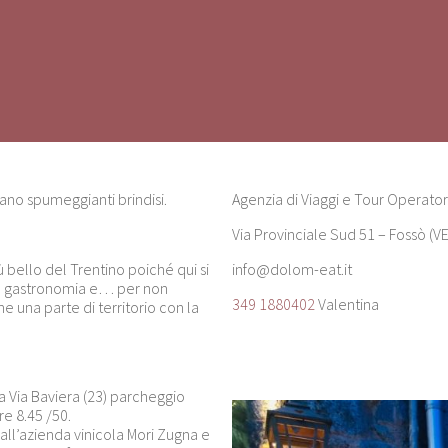
iano spumeggianti brindisi.
Agenzia di Viaggi e Tour Operator
Via Provinciale Sud 51 – Fossò (VE
 bello del Trentino poiché qui si
info@dolom-eat.it
anta gastronomia e… per non
349 1880402
Valentina
 una parte di territorio con la
a Via Baviera (23) parcheggio
re 8.45 /50.
a all’azienda vinicola Mori Zugna e