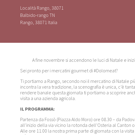
Località Rango, 38071
Balbido-rango TN
Rango
,
38071
Italia
A fine novembre si accendono le luci di Natale e iniz
Sei pronto per i mercatini gourmet di #Dolomeat?
Ti portiamo a Rango, secondo noi il mercatino di Natale più
incontra la vera tradizione, la scenografia è unica, c’è t
rendere banale questa giornata ti portiamo a scoprire anche
visita a una azienda agricola.
IL PROGRAMMA:
Partenza da Fossò (Piazza Aldo Moro) ore 08.30 – da Padov
all’inizio della via vicino la rotonda dell’Osteria al Canton o
Alle ore 11.00 la nostra prima parte di giornata con la visit