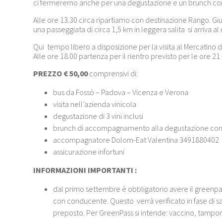
ci fermeremo anche per una degustazione e un brunch con
Alle ore 13.30 circa ripartiamo con destinazione Rango. Gi
una passeggiata di circa 1,5 km in leggera salita si arriva a
Qui tempo libero a disposizione per la visita al Mercatino d
Alle ore 18.00 partenza per il rientro previsto per le ore 21 
PREZZO
€ 50,00
comprensivi di:
bus da Fossò – Padova – Vicenza e Verona
visita nell’azienda vinicola
degustazione di 3 vini inclusi
brunch di accompagnamento alla degustazione con v
accompagnatore Dolom-Eat Valentina 3491880402
assicurazione infortuni
INFORMAZIONI IMPORTANTI :
dal primo settembre è obbligatorio avere il greenpass
con conducente. Questo verrà verificato in fase di sa
preposto. Per GreenPass si intende: vaccino, tampon