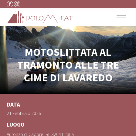
Vai al contenuto
MOTOSLITTATA AL
TRAMONTO ALLE TRE
CIME DI LAVAREDO
DATA
21 Febbraio 2026
LUOGO
Auronzo di Cadore
,
BL
32041
Italia