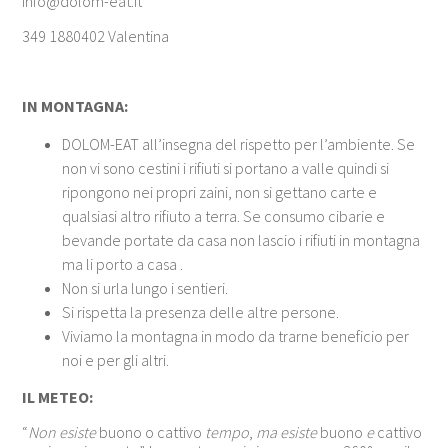
info@dolom-eat.it
349 1880402 Valentina
IN MONTAGNA:
DOLOM-EAT all’insegna del rispetto per l’ambiente. Se
non vi sono cestini i rifiuti si portano a valle quindi si
ripongono nei propri zaini, non si gettano carte e
qualsiasi altro rifiuto a terra. Se consumo cibarie e
bevande portate da casa non lascio i rifiuti in montagna
ma li porto a casa .
Non si urla lungo i sentieri.
Si rispetta la presenza delle altre persone.
Viviamo la montagna in modo da trarne beneficio per
noi e per gli altri.
IL METEO:
“
Non esiste
buono o cattivo
tempo
,
ma esiste
buono
e
cattivo