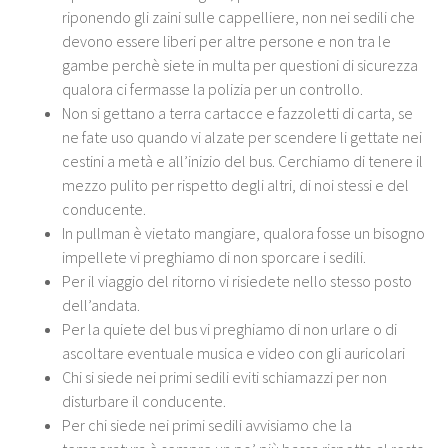
riponendo gli zaini sulle cappelliere, non nei sedili che
devono essere liberi per altre persone e non tra le
gambe perchè siete in multa per questioni di sicurezza
qualora ci fermasse la polizia per un controllo.
Non si gettano a terra cartacce e fazzoletti di carta, se
ne fate uso quando vi alzate per scendere li gettate nei
cestini a metà e all’inizio del bus. Cerchiamo di tenere il
mezzo pulito per rispetto degli altri, di noi stessi e del
conducente.
In pullman è vietato mangiare, qualora fosse un bisogno
impellete vi preghiamo di non sporcare i sedili.
Per il viaggio del ritorno vi risiedete nello stesso posto
dell’andata.
Per la quiete del bus vi preghiamo di non urlare o di
ascoltare eventuale musica e video con gli auricolari
Chi si siede nei primi sedili eviti schiamazzi per non
disturbare il conducente.
Per chi siede nei primi sedili avvisiamo che la