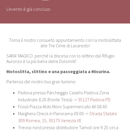
L'evento è già concluso
Torna il nostro consueto appuntamento con la motoslittata
alle Tre Cime di Lavaredo!
SARA’ MAGICO perché la discesa con lo slittino dal Rifugio
Auronzo è la più bella delle Dolomiti!
Motoslitta, slittino e una passeggiata a Misurina.
Partenza del nostro bus gran turismo:
Padova presso Parcheggio Casello Padova Zona
Industriale 8.20 (fronte Tesla) ->
35127 Padova PD
Fossò Piazza Aldo Moro Supermercato Alì 08.40
Marghera Check in Panorama 09.00 ->
Strada Statale
309 Romea, 15, 30175 Venezia VE
Treviso nord presso distributore Tamoil ore 9.25 circa