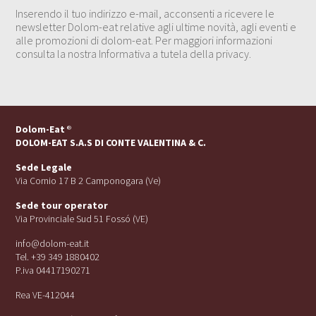
Inserendo il tuo indirizzo e-mail, acconsenti a ricevere le
newsletter Dolom-eat relative agli ultime novità, agli eventi e
alle promozioni di dolom-eat. Per maggiori informazioni
consulta la nostra Informativa a tutela della privacy.
Dolom-Eat
®
DOLOM-EAT S.A.S DI CONTE VALENTINA & C.
Sede Legale
Via Cornio 17 B 2 Camponogara (Ve)
Sede tour operator
Via Provinciale Sud 51 Fossó (VE)
info@dolom-eat.it
Tel. +39 349 1880402
P.iva 04417190271
Rea VE-412044