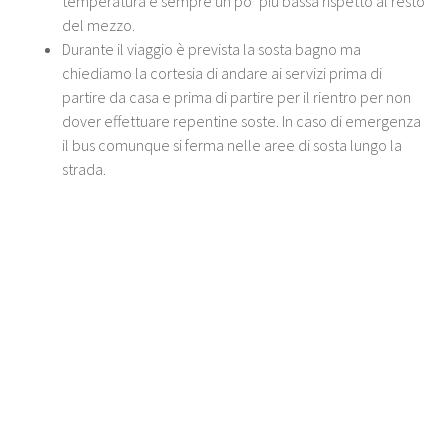
temperatura è sempre un po’ più bassa rispetto al resto
del mezzo.
Durante il viaggio è prevista la sosta bagno ma
chiediamo la cortesia di andare ai servizi prima di
partire da casa e prima di partire per il rientro per non
dover effettuare repentine soste. In caso di emergenza
il bus comunque si ferma nelle aree di sosta lungo la
strada.