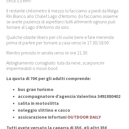
circa 3,5 km!!
Il restante chilometro è mezzo lo facciamo a piedi da Malga
Rin Bianco allo Chalet Lago d’Antorno. (lo facciamo assieme
se avete pazienza di aspettarci tutti altrimenti ognuno può
tornare al Lago d’Antorno da solo.
Qualche istante libero per chi vuole bere e fare merenda
prima di partire per tornare a casa verso le 17.30/18.00
Rientro previsto in serata verso le ore 21.30.
Abbigliamento consigliato: tuta da neve, scarponcini
impermeabili o moon boot.
La quota di 70€ per gli adulti comprende:
bus gran turismo
accompagnatore d’agenzia Valentina 3491880402
salita in motoslitta
noleggio slittino e casco
assicurazione infortuni
OUTDOOR DAILY
Tutti avete versato la caparra di 35€, gli altri 35€