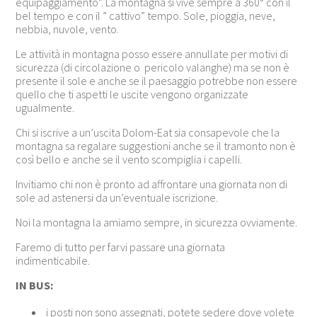
equipaggiamento”. La montagna si vive sempre a 360° con il
bel tempo e con il ” cattivo” tempo. Sole, pioggia, neve,
nebbia, nuvole, vento.
Le attività in montagna posso essere annullate per motivi di
sicurezza (di circolazione o pericolo valanghe) ma se non è
presente il sole e anche se il paesaggio potrebbe non essere
quello che ti aspetti le uscite vengono organizzate
ugualmente.
Chi si iscrive a un’uscita Dolom-Eat sia consapevole che la
montagna sa regalare suggestioni anche se il tramonto non è
così bello e anche se il vento scompiglia i capelli.
Invitiamo chi non è pronto ad affrontare una giornata non di
sole ad astenersi da un’eventuale iscrizione.
Noi la montagna la amiamo sempre, in sicurezza ovviamente.
Faremo di tutto per farvi passare una giornata
indimenticabile.
IN BUS:
i posti non sono assegnati, potete sedere dove volete