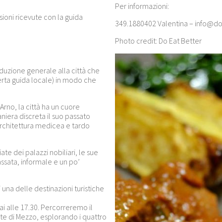
Per informazioni:
ioni ricevute con la guida
349.1880402 Valentina –
info@do
Photo credit: Do Eat Better
roduzione generale alla città che
perta guida locale) in modo che
Arno, la città ha un cuore
era discreta il suo passato
architettura medicea e tardo
iate dei palazzi nobiliari, le sue
lassata, informale e un po’
 una delle destinazioni turistiche
ai alle 17.30. Percorreremo il
nte di Mezzo, esplorando i quattro