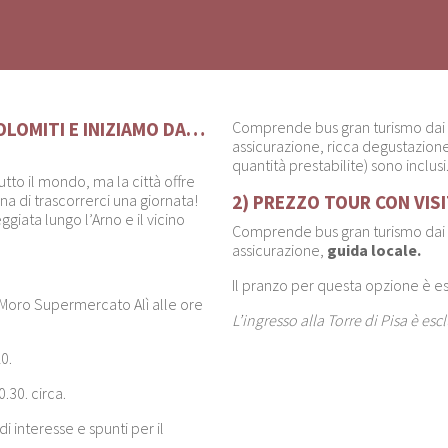
OLOMITI E INIZIAMO DA…
Comprende bus gran turismo dai v
assicurazione,
ricca degustazione
quantità prestabilite) sono inclusi
tto il mondo, ma la città offre
a di trascorrerci una giornata!
2) PREZZO TOUR CON VIS
ggiata lungo l’Arno e il vicino
Comprende bus gran turismo dai v
assicurazione,
guida locale.
Il pranzo per questa opzione è es
 Moro Supermercato Alì alle ore
L’ingresso alla Torre di Pisa è escl
0.
0.30. circa.
 interesse e spunti per il