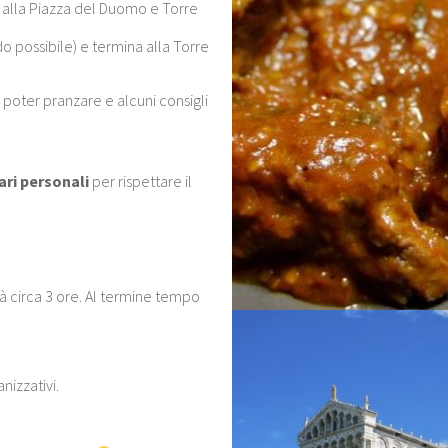
 alla Piazza del Duomo e Torre
ndo possibile) e termina alla Torre
e poter pranzare e alcuni consigli
ari personali
per rispettare il
erà circa 3 ore. Al termine tempo
nizzativi.