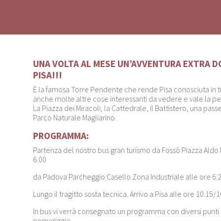
UNA VOLTA AL MESE UN’AVVENTURA EXTRA D
PISA!!!
È la famosa Torre Pendente che rende Pisa conosciuta in tu
anche molte altre cose interessanti da vedere e vale la pen
La Piazza dei Miracoli, la Cattedrale, il Battistero, una passe
Parco Naturale Magliarino.
PROGRAMMA:
Partenza del nostro bus gran turismo da Fossò Piazza Aldo
6.00
da Padova Parcheggio Casello Zona Industriale alle ore 6.2
Lungo il tragitto sosta tecnica. Arrivo a Pisa alle ore 10.15/1
In bus vi verrà consegnato un programma con diversi punti di
pomeriggio.