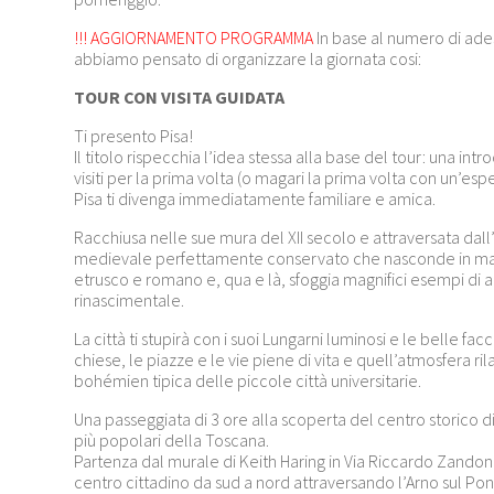
!!! AGGIORNAMENTO PROGRAMMA
In base al numero di ades
abbiamo pensato di organizzare la giornata cosi:
TOUR CON VISITA GUIDATA
Ti presento Pisa!
Il titolo rispecchia l’idea stessa alla base del tour: una int
visiti per la prima volta (o magari la prima volta con un’es
Pisa ti divenga immediatamente familiare e amica.
Racchiusa nelle sue mura del XII secolo e attraversata dall’
medievale perfettamente conservato che nasconde in mani
etrusco e romano e, qua e là, sfoggia magnifici esempi di 
rinascimentale.
La città ti stupirà con i suoi Lungarni luminosi e le belle facc
chiese, le piazze e le vie piene di vita e quell’atmosfera ri
bohémien tipica delle piccole città universitarie.
Una passeggiata di 3 ore alla scoperta del centro storico di
più popolari della Toscana.
Partenza dal murale di Keith Haring in Via Riccardo Zandon
centro cittadino da sud a nord attraversando l’Arno sul Po