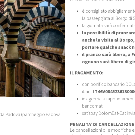
è consigliato abbigliamen
la passeggiata al Borgo di 
la giornata sarà conferma
la possibilità di pranzar
anche la visita al Borgo,
portare qualche snack nel
il pranzo sarà libero, a 
ognuno sarà libero di gir
IL PAGAMENTO:
con bonifico bancario DOL
iban :
IT46V084523613000
in agenzia su appuntamento
bancomat
satispay DolomEat-Eat invia
50 da Padova (parcheggio Padova
PENALITA’ DI CANCELLAZIONE u
Le cancellazioni o le modifiche ef