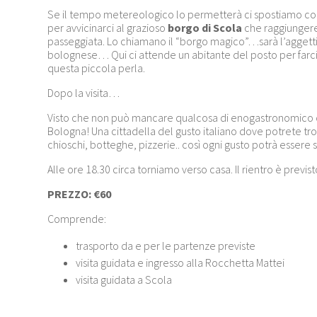
Se il tempo metereologico lo permetterà ci spostiamo con
per avvicinarci al grazioso
borgo di Scola
che raggiunger
passeggiata. Lo chiamano il “borgo magico”…sarà l’aggettiv
bolognese… Qui ci attende un abitante del posto per farci s
questa piccola perla.
Dopo la visita…
Visto che non può mancare qualcosa di enogastronomico ci
Bologna! Una cittadella del gusto italiano dove potrete trov
chioschi, botteghe, pizzerie.. così ogni gusto potrà essere s
Alle ore 18.30 circa torniamo verso casa. Il rientro è previst
PREZZO:
€60
Comprende:
trasporto da e per le partenze previste
visita guidata e ingresso alla Rocchetta Mattei
visita guidata a Scola