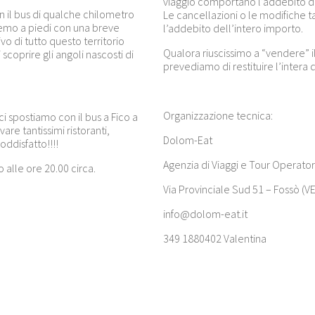
viaggio comportano l’addebito d
 il bus di qualche chilometro
Le cancellazioni o le modifiche
emo a piedi con una breve
l’addebito dell’intero importo.
o di tutto questo territorio
Qualora riuscissimo a “vendere” il 
coprire gli angoli nascosti di
prevediamo di restituire l’intera 
Organizzazione tecnica:
 spostiamo con il bus a Fico a
are tantissimi ristoranti,
Dolom-Eat
oddisfatto!!!!
Agenzia di Viaggi e Tour Operator
o alle ore 20.00 circa.
Via Provinciale Sud 51 – Fossò (VE
info@dolom-eat.it
349 1880402 Valentina