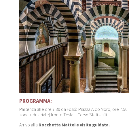
PROGRAMMA:
Partenza alle ore 7.30 da Fossò Piazza Aldo Moro, ore 7.
zona Industriale) fronte Tesla – Corso Stati Uniti .
Arrivo alla
Rocchetta Mattei e visita guidata.