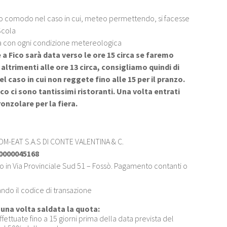
to comodo nel caso in cui, meteo permettendo, si facesse
Scola
ta con ogni condizione metereologica
e a Fico sarà data verso le ore 15 circa se faremo
 altrimenti alle ore 13 circa, consigliamo quindi di
 caso in cui non reggete fino alle 15 per il pranzo.
Fico ci sono tantissimi ristoranti. Una volta entrati
onzolare per la fiera.
OM-EAT S.A.S DI CONTE VALENTINA & C.
0000045168
 in Via Provinciale Sud 51 – Fossò. Pagamento contanti o
ndo il codice di transazione
na volta saldata la quota:
fettuate fino a 15 giorni prima della data prevista del