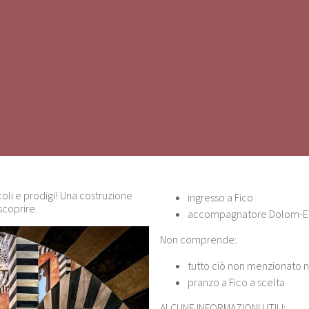
coli e prodigi! Una costruzione
ingresso a Fico
scoprire.
accompagnatore Dolom-Ea
Non comprende:
tutto ciò non menzionato 
pranzo a Fico a scelta
ALCUNE INFORMAZIONI UTILI: