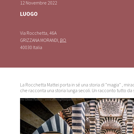
12 Novembre 2022
LUOGO
Via Rocchetta, 46A
GRIZZANA MORANDI
,
BO
40030
Italia
La Rocchetta Mattei porta in sé una storia di “magia” , mira
che racconta una storia lunga secoli. Un racconto tutto da 