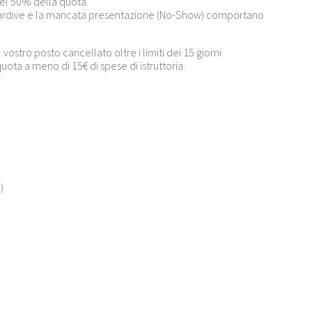
el 50% della quota.
 tardive e la mancata presentazione (No-Show) comportano
vostro posto cancellato oltre i limiti dei 15 giorni
quota a meno di 15€ di spese di istruttoria.
)