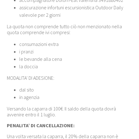
accompagnatore Dolom-Eat Valentina 3491880402
assicurazione infortuni escursionistica Outdoor Daily
valevole per 2 giorni
La quota non comprende tutto ciò non menzionato nella
quota comprende ivi compresi:
consumazioni extra
i pranzi
le bevande alla cena
la doccia
MODALITA’ DI ADESIONE:
dal sito
in agenzia
Versando la caparra di 100€. Il saldo della quota dovrà
avvenire entro il 1 luglio.
PENALITA’ DI CANCELLAZIONE:
Una volta versata la caparra, il 20% della caparra non è