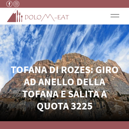
Vai al contenuto
TOFANA DI ROZES: GIRO
AD ANELLO DELLA
TOFANA E SALITA A
QUOTA 3225