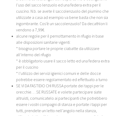
l’uso del sacco lenzuolo ed una federa extra per il
cuscino. N.b. se avete il saccolenzuolo del piumino che
utilizzate a casa ad esempio va bene basta che non sia
ingombrante. Cos’è un saccolenzuolo? Da decathlon li
vendono a 7,99€.
alcune regole per il pernottamento in rifugio in base
alle disposizioni sanitarie vigenti:
* bisogna portare le proprie ciabatte da utilizzare
all’interno del rifugio
* è obbligatorio usare il sacco letto ed una federa extra
per il cuscino
* l’utilizzo dei servizi igienici comuni e delle docce
potrebbe essere regolamentato ed effettuato a turno
SE VI DA FASTIDIO CHI RUSSA portate dei tappi per le
orecchie… SE RUSSATE e volete partecipare siate
altruisti, comunicatelo ai partecipanti che potrebbero
essere i vostri compagni di stanza e portate i tappi per
tutti, prendete un letto nell’angolo nella stanza,