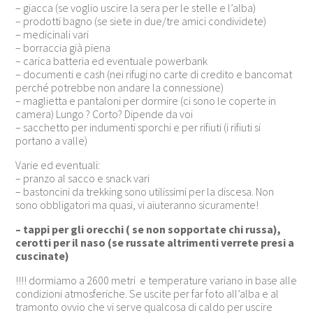
– giacca (se voglio uscire la sera per le stelle e l’alba)
– prodotti bagno (se siete in due/tre amici condividete)
– medicinali vari
– borraccia già piena
– carica batteria ed eventuale powerbank
– documenti e cash (nei rifugi no carte di credito e bancomat
perché potrebbe non andare la connessione)
– maglietta e pantaloni per dormire (ci sono le coperte in
camera) Lungo ? Corto? Dipende da voi
– sacchetto per indumenti sporchi e per rifiuti (i rifiuti si
portano a valle)
Varie ed eventuali:
– pranzo al sacco e snack vari
– bastoncini da trekking sono utilissimi per la discesa. Non
sono obbligatori ma quasi, vi aiuteranno sicuramente!
– tappi per gli orecchi ( se non sopportate chi russa),
cerotti per il naso (se russate altrimenti verrete presi a
cuscinate)
!!!! dormiamo a 2600 metri e temperature variano in base alle
condizioni atmosferiche. Se uscite per far foto all’alba e al
tramonto ovvio che vi serve qualcosa di caldo per uscire