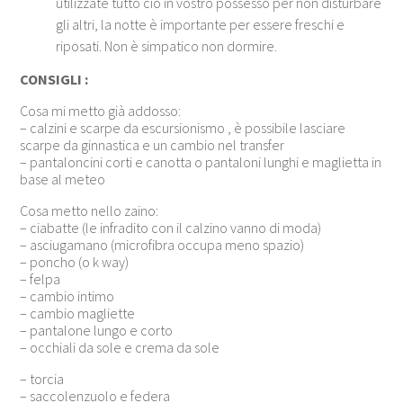
utilizzate tutto ciò in vostro possesso per non disturbare
gli altri, la notte è importante per essere freschi e
riposati. Non è simpatico non dormire.
CONSIGLI :
Cosa mi metto già addosso:
– calzini e scarpe da escursionismo , è possibile lasciare
scarpe da ginnastica e un cambio nel transfer
– pantaloncini corti e canotta o pantaloni lunghi e maglietta in
base al meteo
Cosa metto nello zaino:
– ciabatte (le infradito con il calzino vanno di moda)
– asciugamano (microfibra occupa meno spazio)
– poncho (o k way)
– felpa
– cambio intimo
– cambio magliette
– pantalone lungo e corto
– occhiali da sole e crema da sole
– torcia
– saccolenzuolo e federa