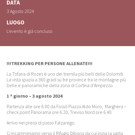
DATA
3 Agosto 2024
LUOGO
L'evento è già concluso
!!!TREKKING PER PERSONE ALLENATE!!!
La Tofana di Rozes è uno dei tremila più belli delle Dolomiti.
La vista spazia a 360 gradi su tre province tra le montagne più
belle e panoramiche della zona di Cortina d’Ampezzo.
1 ^ giorno – 3 agosto 2024
Partenza alle ore 6.00 da Fossò Piazza Aldo Moro, Marghera –
check point Panorama ore 6.20, Treviso Nord ore 6.40.
Arrivo nei pressi di passo Falzarego.
Ci incamminiamo verso il Rifugio Dibona da cui inizia la salita