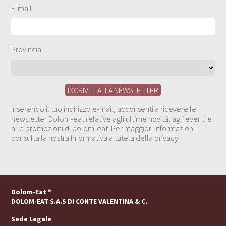
E-mail
Provincia
Inserendo il tuo indirizzo e-mail, acconsenti a ricevere le
newsletter Dolom-eat relative agli ultime novità, agli eventi e
alle promozioni di dolom-eat. Per maggiori informazioni
consulta la nostra Informativa a tutela della privacy.
Dolom-Eat
®
DOLOM-EAT S.A.S DI CONTE VALENTINA & C.
Sede Legale