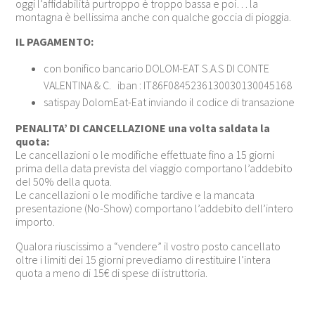
oggi l’affidabilità purtroppo è troppo bassa e poi… la
montagna è bellissima anche con qualche goccia di pioggia.
IL PAGAMENTO:
con bonifico bancario DOLOM-EAT S.A.S DI CONTE
VALENTINA & C. iban : IT86F0845236130030130045168
satispay DolomEat-Eat inviando il codice di transazione
PENALITA’ DI CANCELLAZIONE una volta saldata la
quota:
Le cancellazioni o le modifiche effettuate fino a 15 giorni
prima della data prevista del viaggio comportano l’addebito
del 50% della quota.
Le cancellazioni o le modifiche tardive e la mancata
presentazione (No-Show) comportano l’addebito dell’intero
importo.
Qualora riuscissimo a “vendere” il vostro posto cancellato
oltre i limiti dei 15 giorni prevediamo di restituire l’intera
quota a meno di 15€ di spese di istruttoria.