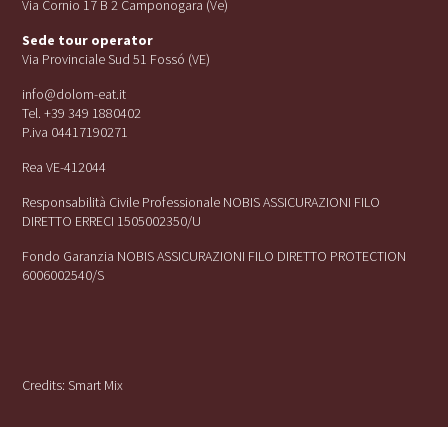
Via Cornio 17 B 2 Camponogara (Ve)
Sede tour operator
Via Provinciale Sud 51 Fossó (VE)
info@dolom-eat.it
Tel. +39 349 1880402
P.iva 04417190271
Rea VE-412044
Responsabilità Civile Professionale NOBIS ASSICURAZIONI FILO
DIRETTO ERRECI 1505002350/U
Fondo Garanzia NOBIS ASSICURAZIONI FILO DIRETTO PROTECTION
6006002540/S
Credits:
Smart Mix