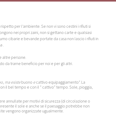
spetto per l’ambiente. Se non vi sono cestini i rifiuti si
pongono nei propri zaini, non si gettano carte e qualsiasi
nsumo cibarie e bevande portate da casa non lascio i rifiuti in
a .
le altre persone.
 da trarne beneficio per noi e per gli altri.
po
,
ma esiste
buono
e
cattivo equipaggiamento”. La
n il bel tempo e con il ” cattivo” tempo. Sole, pioggia,
re annullate per motivi di sicurezza (di circolazione o
resente il sole e anche se il paesaggio potrebbe non
uscite vengono organizzate ugualmente.