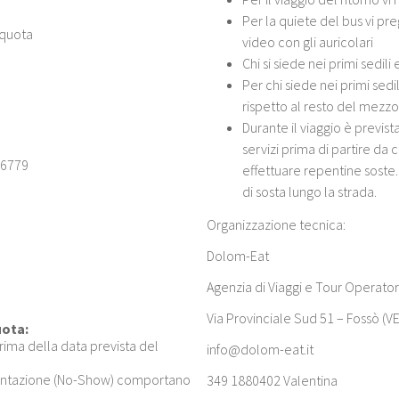
Per la quiete del bus vi pr
a quota
video con gli auricolari
Chi si siede nei primi sedil
Per chi siede nei primi sed
rispetto al resto del mezzo
Durante il viaggio è previs
servizi prima di partire da 
 6779
effettuare repentine soste
di sosta lungo la strada.
Organizzazione tecnica:
Dolom-Eat
Agenzia di Viaggi e Tour Operator
Via Provinciale Sud 51 – Fossò (VE
uota:
prima della data prevista del
info@dolom-eat.it
esentazione (No-Show) comportano
349 1880402 Valentina