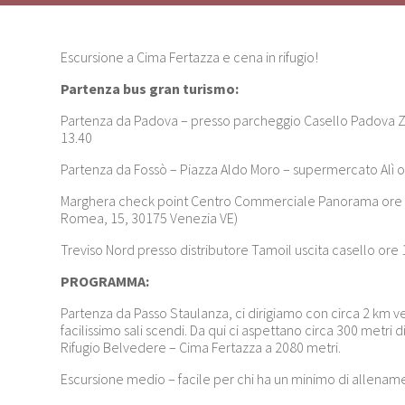
Escursione a Cima Fertazza e cena in rifugio!
Partenza bus gran turismo:
Partenza da Padova – presso parcheggio Casello Padova Zo
13.40
Partenza da Fossò – Piazza Aldo Moro – supermercato Alì o
Marghera check point Centro Commerciale Panorama ore 1
Romea, 15, 30175 Venezia VE)
Treviso Nord presso distributore Tamoil uscita casello ore 1
PROGRAMMA:
Partenza da Passo Staulanza, ci dirigiamo con circa 2 km 
facilissimo sali scendi. Da qui ci aspettano circa 300 metri di 
Rifugio Belvedere – Cima Fertazza a 2080 metri.
Escursione medio – facile per chi ha un minimo di allenam