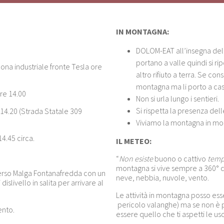
IN MONTAGNA:
DOLOM-EAT all’insegna del ri
portano a valle quindi si ri
na industriale fronte Tesla ore
altro rifiuto a terra. Se co
montagna ma li porto a cas
re 14.00
Non si urla lungo i sentieri.
Si rispetta la presenza del
4.20 (Strada Statale 309
Viviamo la montagna in modo
4.45 circa.
IL METEO:
“
Non esiste
buono o cattivo
tem
montagna si vive sempre a 360° co
verso Malga Fontanafredda con un
neve, nebbia, nuvole, vento.
dislivello in salita per arrivare al
Le attività in montagna posso esse
pericolo valanghe) ma se non è p
ento.
essere quello che ti aspetti le 