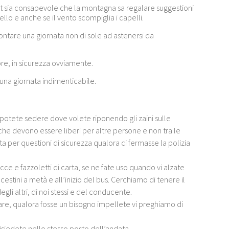
Eat sia consapevole che la montagna sa regalare suggestioni
llo e anche se il vento scompiglia i capelli.
rontare una giornata non di sole ad astenersi da
e, in sicurezza ovviamente.
 una giornata indimenticabile.
 potete sedere dove volete riponendo gli zaini sulle
 che devono essere liberi per altre persone e non tra le
a per questioni di sicurezza qualora ci fermasse la polizia
cce e fazzoletti di carta, se ne fate uso quando vi alzate
cestini a metà e all’inizio del bus. Cerchiamo di tenere il
gli altri, di noi stessi e del conducente.
are, qualora fosse un bisogno impellete vi preghiamo di
i risiedete nello stesso posto dell’andata.