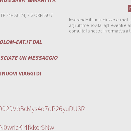
E 24H SU 24, 7 GIORNI SU 7
Inserendo il tuo indirizzo e-mail
agli ultime novità, agli eventi e
consulta la nostra Informativa a t
OLOM-EAT.IT
DAL
ASCIATE UN MESSAGGIO
 NUOVI VIAGGI DI
l/0029VbBcMys4o7qP26yuDU3R
N0wrIcKi4fkkor5Nw