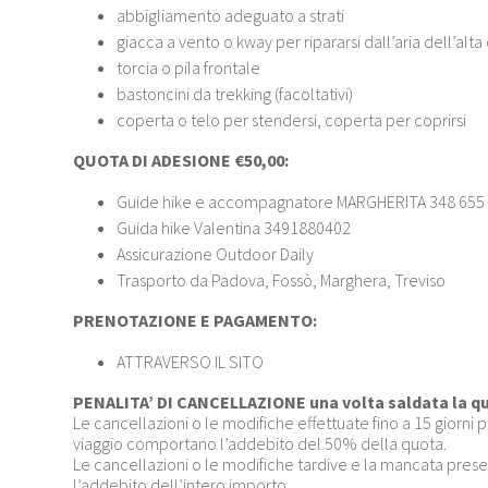
abbigliamento adeguato a strati
giacca a vento o kway per ripararsi dall’aria dell’alt
torcia o pila frontale
bastoncini da trekking (facoltativi)
coperta o telo per stendersi, coperta per coprirsi
QUOTA DI ADESIONE €50,00:
Guide hike e accompagnatore MARGHERITA 348 655
Guida hike Valentina 3491880402
Assicurazione Outdoor Daily
Trasporto da Padova, Fossò, Marghera, Treviso
PRENOTAZIONE E PAGAMENTO:
ATTRAVERSO IL SITO
PENALITA’ DI CANCELLAZIONE una volta saldata la q
Le cancellazioni o le modifiche effettuate fino a 15 giorni 
viaggio comportano l’addebito del 50% della quota.
Le cancellazioni o le modifiche tardive e la mancata pr
l’addebito dell’intero importo.