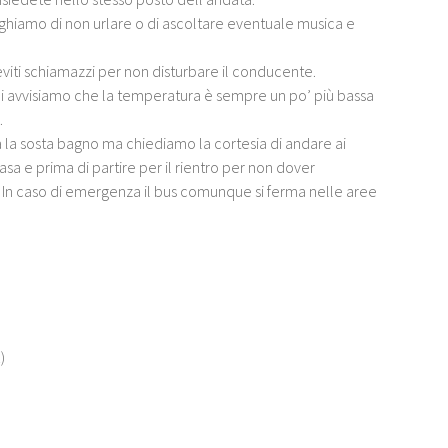
eghiamo di non urlare o di ascoltare eventuale musica e
i eviti schiamazzi per non disturbare il conducente.
ili avvisiamo che la temperatura è sempre un po’ più bassa
.
ta la sosta bagno ma chiediamo la cortesia di andare ai
casa e prima di partire per il rientro per non dover
. In caso di emergenza il bus comunque si ferma nelle aree
)