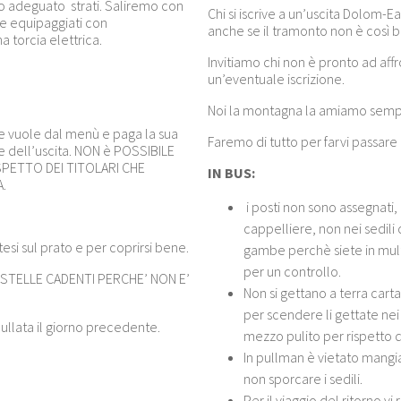
to adeguato strati. Saliremo con
Chi si iscrive a un’uscita Dolom-
re equipaggiati con
anche se il tramonto non è così be
a torcia elettrica.
Invitiamo chi non è pronto ad aff
un’eventuale iscrizione.
Noi la montagna la amiamo sempr
he vuole dal menù e paga la sua
Faremo di tutto per farvi passare
ne dell’uscita. NON è POSSIBILE
SPETTO DEI TITOLARI CHE
IN BUS:
.
i posti non sono assegnati,
cappelliere, non nei sedili
esi sul prato e per coprirsi bene.
gambe perchè siete in mult
per un controllo.
STELLE CADENTI PERCHE’ NON E’
Non si gettano a terra carta
per scendere li gettate nei 
ullata il giorno precedente.
mezzo pulito per rispetto de
In pullman è vietato mangi
non sporcare i sedili.
Per il viaggio del ritorno v