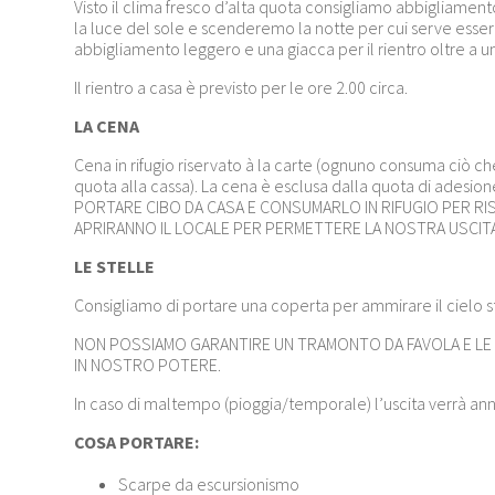
Visto il clima fresco d’alta quota consigliamo abbigliamen
la luce del sole e scenderemo la notte per cui serve esse
abbigliamento leggero e una giacca per il rientro oltre a un
Il rientro a casa è previsto per le ore 2.00 circa.
LA CENA
Cena in rifugio riservato à la carte (ognuno consuma ciò c
quota alla cassa). La cena è esclusa dalla quota di adesio
PORTARE CIBO DA CASA E CONSUMARLO IN RIFUGIO PER RI
APRIRANNO IL LOCALE PER PERMETTERE LA NOSTRA USCITA
LE STELLE
Consigliamo di portare una coperta per ammirare il cielo st
NON POSSIAMO GARANTIRE UN TRAMONTO DA FAVOLA E LE 
IN NOSTRO POTERE.
In caso di maltempo (pioggia/temporale) l’uscita verrà ann
COSA PORTARE:
Scarpe da escursionismo