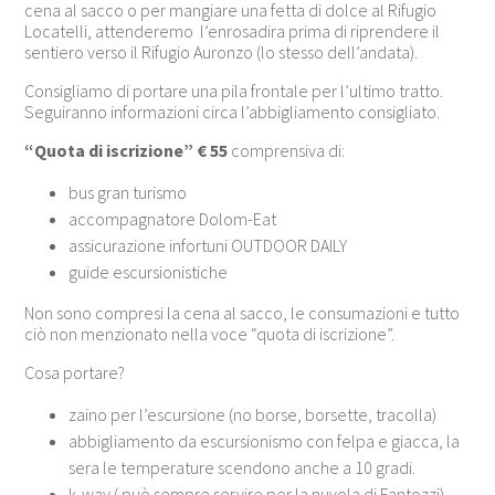
cena al sacco o per mangiare una fetta di dolce al Rifugio
Locatelli, attenderemo l’enrosadira prima di riprendere il
sentiero verso il Rifugio Auronzo (lo stesso dell’andata).
Consigliamo di portare una pila frontale per l’ultimo tratto.
Seguiranno informazioni circa l’abbigliamento consigliato.
“Quota di iscrizione” € 55
comprensiva di:
bus gran turismo
accompagnatore Dolom-Eat
assicurazione infortuni OUTDOOR DAILY
guide escursionistiche
Non sono compresi la cena al sacco, le consumazioni e tutto
ciò non menzionato nella voce “quota di iscrizione”.
Cosa portare?
zaino per l’escursione (no borse, borsette, tracolla)
abbigliamento da escursionismo con felpa e giacca, la
sera le temperature scendono anche a 10 gradi.
k-way ( può sempre servire per la nuvola di Fantozzi)