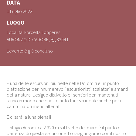
DATA
1 Luglio 2023
LUOGO
Localita' Forcella Longeres
AURONZO DI CADORE
,
BL
32041
L'evento è già concluso
È una delle escursioni più belle nelle Dolomiti e un punto
d’attrazione per innumerevoli escursionisti, scalatori e amanti
della natura. L’esiguo dislivello e i sentieri ben mantenuti
fanno in modo che questo noto tour sia ideale anche per i
camminatori meno allenati.
E ci sarà la luna piena!!
Il rifugio Auronzo a 2.320 m sul livello del mare è il punto di
partenza di questa escursione. Lo raggiungiamo con il nostro