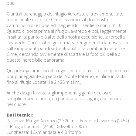
bus.
Giunti al parcheggio del rifugio Auronzo, ci troviamo sul lato
meridionale delle Tre Cime, iniziamo subito il nostro
cammino in direzione est, seguendo il sentiero con il n° 101.
Questo ci porta prima al rifugio Lavaredo e poi, leggermente
in salita, al punto più alto della nostra escursione, la forcella
Lavaredo. Qui è d’obbligo fermarsi per godersi la famosa vista
sulle imponenti pareti settentrionali strapiombanti delle Tre
Cime, cercando ovviamente di scattare la foto più bella di
questo incredibile panorama.
Qui proseguiamo fino al rifugio Locatelli in discesa dapprima e
poi pianeggiante ai piedi del Monte Paterno, e infine in salita
fino al rifugio Locatelli a 2.438 m s.l.m.,
Anche da qui la vista sugli imponenti giganti rocciosi è
semplicemente unica, un panorama da sogno, che rimarrà
nel cuore.
Dati tecnici:
Partenza: Rifugio Auronzo (2.320 m) – Forcella Lavaredo (2454)
– Rifugio Locatelli (2450) Dislivello: 200 m
Lunghezza: 4.8km andata e 4.8 ritorno