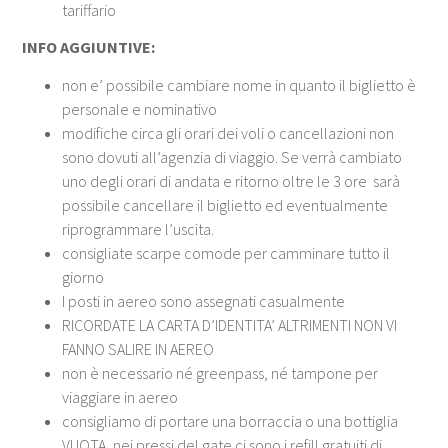
tariffario
INFO AGGIUNTIVE:
non e’ possibile cambiare nome in quanto il biglietto è
personale e nominativo
modifiche circa gli orari dei voli o cancellazioni non
sono dovuti all’agenzia di viaggio. Se verrà cambiato
uno degli orari di andata e ritorno oltre le 3 ore sarà
possibile cancellare il biglietto ed eventualmente
riprogrammare l’uscita.
consigliate scarpe comode per camminare tutto il
giorno
I posti in aereo sono assegnati casualmente
RICORDATE LA CARTA D’IDENTITA’ ALTRIMENTI NON VI
FANNO SALIRE IN AEREO
non è necessario né greenpass, né tampone per
viaggiare in aereo
consigliamo di portare una borraccia o una bottiglia
VUOTA, nei pressi del gate ci sono i refill gratuiti di