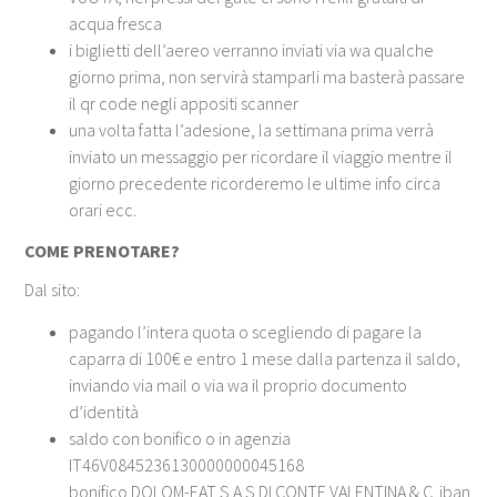
acqua fresca
i biglietti dell’aereo verranno inviati via wa qualche
giorno prima, non servirà stamparli ma basterà passare
il qr code negli appositi scanner
una volta fatta l’adesione, la settimana prima verrà
inviato un messaggio per ricordare il viaggio mentre il
giorno precedente ricorderemo le ultime info circa
orari ecc.
COME PRENOTARE?
Dal sito:
pagando l’intera quota o scegliendo di pagare la
caparra di 100€ e entro 1 mese dalla partenza il saldo,
inviando via mail o via wa il proprio documento
d’identità
saldo con bonifico o in agenzia
IT46V0845236130000000045168
bonifico DOLOM-EAT S.A.S DI CONTE VALENTINA & C. iban