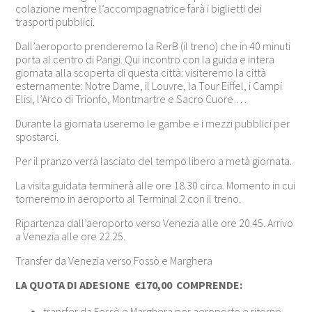
colazione mentre l’accompagnatrice farà i biglietti dei
trasporti pubblici.
Dall’aeroporto prenderemo la RerB (il treno) che in 40 minuti
porta al centro di Parigi. Qui incontro con la guida e intera
giornata alla scoperta di questa città: visiteremo la città
esternamente: Notre Dame, il Louvre, la Tour Eiffel, i Campi
Elisi, l’Arco di Trionfo, Montmartre e Sacro Cuore …
Durante la giornata useremo le gambe e i mezzi pubblici per
spostarci.
Per il pranzo verrà lasciato del tempo libero a metà giornata.
La visita guidata terminerà alle ore 18.30 circa. Momento in cui
torneremo in aeroporto al Terminal 2 con il treno.
Ripartenza dall’aeroporto verso Venezia alle ore 20.45. Arrivo
a Venezia alle ore 22.25.
Transfer da Venezia verso Fossò e Marghera
LA QUOTA DI ADESIONE €170,00 COMPRENDE:
transfer da Fossò e Marghera per aeroporto e ritorno