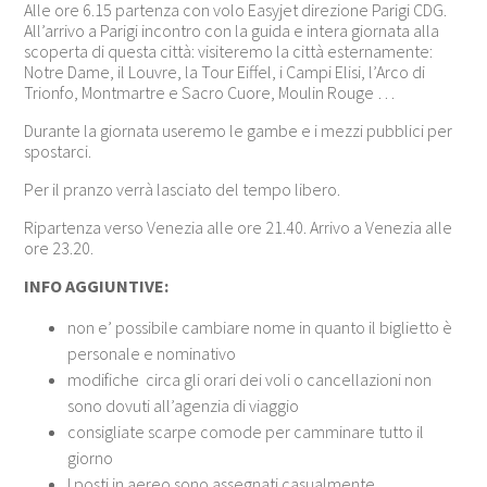
Alle ore 6.15 partenza con volo Easyjet direzione Parigi CDG.
All’arrivo a Parigi incontro con la guida e intera giornata alla
scoperta di questa città: visiteremo la città esternamente:
Notre Dame, il Louvre, la Tour Eiffel, i Campi Elisi, l’Arco di
Trionfo, Montmartre e Sacro Cuore, Moulin Rouge …
Durante la giornata useremo le gambe e i mezzi pubblici per
spostarci.
Per il pranzo verrà lasciato del tempo libero.
Ripartenza verso Venezia alle ore 21.40. Arrivo a Venezia alle
ore 23.20.
INFO AGGIUNTIVE:
non e’ possibile cambiare nome in quanto il biglietto è
personale e nominativo
modifiche circa gli orari dei voli o cancellazioni non
sono dovuti all’agenzia di viaggio
consigliate scarpe comode per camminare tutto il
giorno
I posti in aereo sono assegnati casualmente