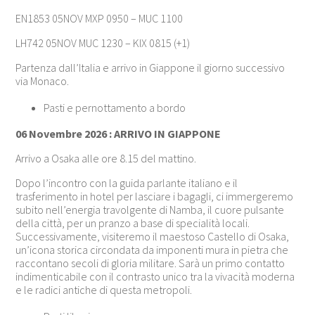
EN1853 05NOV MXP 0950 – MUC 1100
LH742 05NOV MUC 1230 – KIX 0815 (+1)
Partenza dall’Italia e arrivo in Giappone il giorno successivo
via Monaco.
Pasti e pernottamento a bordo
06 Novembre 2026 : ARRIVO IN GIAPPONE
Arrivo a Osaka alle ore 8.15 del mattino.
Dopo l’incontro con la guida parlante italiano e il
trasferimento in hotel per lasciare i bagagli, ci immergeremo
subito nell’energia travolgente di Namba, il cuore pulsante
della città, per un pranzo a base di specialità locali.
Successivamente, visiteremo il maestoso Castello di Osaka,
un’icona storica circondata da imponenti mura in pietra che
raccontano secoli di gloria militare. Sarà un primo contatto
indimenticabile con il contrasto unico tra la vivacità moderna
e le radici antiche di questa metropoli.