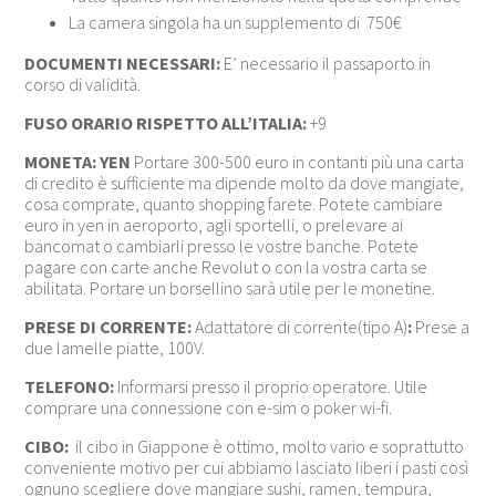
La camera singola ha un supplemento di 750€
DOCUMENTI NECESSARI:
E’ necessario il passaporto in
corso di validità.
FUSO ORARIO RISPETTO ALL’ITALIA:
+9
MONETA: YEN
Portare 300-500 euro in contanti più una carta
di credito è sufficiente ma dipende molto da dove mangiate,
cosa comprate, quanto shopping farete. Potete cambiare
euro in yen in aeroporto, agli sportelli, o prelevare ai
bancomat o cambiarli presso le vostre banche. Potete
pagare con carte anche Revolut o con la vostra carta se
abilitata. Portare un borsellino sarà utile per le monetine.
PRESE DI CORRENTE:
Adattatore di corrente(tipo A)
:
Prese a
due lamelle piatte, 100V.
TELEFONO:
Informarsi presso il proprio operatore. Utile
comprare una connessione con e-sim o poker wi-fi.
CIBO:
il cibo in Giappone è ottimo, molto vario e soprattutto
conveniente motivo per cui abbiamo lasciato liberi i pasti così
ognuno scegliere dove mangiare sushi, ramen
,
tempura,