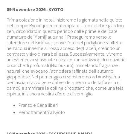
09 Novembre 2026 : KYOTO
Prima colazione in hotel. Inizieremo la giornata nella quiete
del tempio Ryoan-ji per contemplare il suo celebre giardino
zen, circondato in questo periodo dalle prime e delicate
sfumature dei Momiji autunnali. Proseguiremo verso lo
splendore del Kinkaku-ji, dove l’oro del padiglione si riflette
nell’acqua insieme al rosso acceso degli aceri, creando un
contrasto visivo di rara bellezza. Successivamente, vivremo
un’esperienza sensoriale unica con un workshop di creazione
di sacchetti profumati (Nioibukuro), miscelando fragranze
naturali che evocano l’atmosfera raffinata dell’autunno
giapponese. Nel pomeriggio ci sposteremo ad Arashiyama
per lasciarci avvolgere dal verde smeraldo della foresta di
bambù e ammirare le colline circostanti che, come una tela
dipinta, iniziano a vestirsi d’oro e di vermiglio.
Pranzo e Cena liberi
Pernottamento a Kyoto
10 Novembre 2026 : ESCURSIONE A NARA