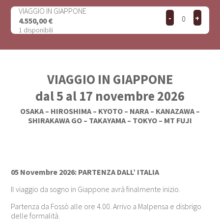
VIAGGIO IN GIAPPONE
Diminuisci
Increa
-
+
4.550,00
€
Quantità
quantità
ticket
1
disponibili
di
quanti
VIAGGIO
for
IN
VIAGG
GIAPPONE
IN
GIAPP
VIAGGIO IN GIAPPONE
dal 5 al 17 novembre 2026
OSAKA – HIROSHIMA – KYOTO – NARA – KANAZAWA –
SHIRAKAWA GO – TAKAYAMA – TOKYO – MT FUJI
05 Novembre 2026: PARTENZA DALL’ ITALIA
Il viaggio da sogno in Giappone avrà finalmente inizio.
Partenza da Fossò alle ore 4.00. Arrivo a Malpensa e disbrigo
delle formalità.