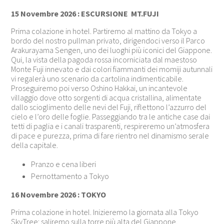
15 Novembre 2026 : ESCURSIONE MT.FUJI
Prima colazione in hotel. Partiremo al mattino da Tokyo a
bordo del nostro pullman privato, dirigendoci verso il Parco
Arakurayama Sengen, uno dei luoghi più iconici del Giappone.
Qui, la vista della pagoda rossa incorniciata dal maestoso
Monte Fuji innevato e dai colori fiammanti dei momiji autunnali
vi regalerà uno scenario da cartolina indimenticabile.
Proseguiremo poi verso Oshino Hakkai, un incantevole
villaggio dove otto sorgenti di acqua cristallina, alimentate
dallo scioglimento delle nevi del Fuji, riflettono l’azzurro del
cielo e l’oro delle foglie. Passeggiando tra le antiche case dai
tetti di paglia e i canali trasparenti, respireremo un’atmosfera
di pace e purezza, prima di fare rientro nel dinamismo serale
della capitale.
Pranzo e cena liberi
Pernottamento a Tokyo
16 Novembre 2026 : TOKYO
Prima colazione in hotel. Inizieremo la giornata alla Tokyo
SkyTree: saliremo sulla torre più alta del Giappone.