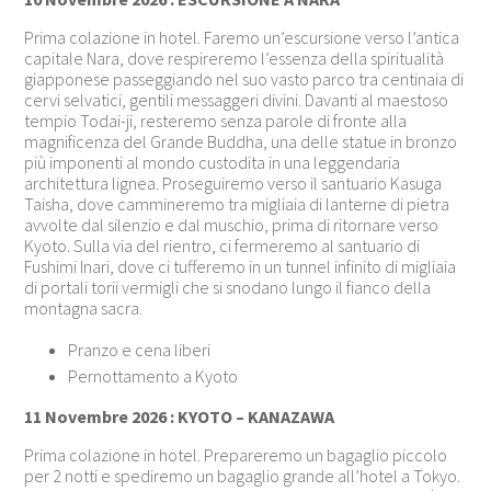
Prima colazione in hotel. Faremo un’escursione verso l’antica
capitale Nara, dove respireremo l’essenza della spiritualità
giapponese passeggiando nel suo vasto parco tra centinaia di
cervi selvatici, gentili messaggeri divini. Davanti al maestoso
tempio Todai-ji, resteremo senza parole di fronte alla
magnificenza del Grande Buddha, una delle statue in bronzo
più imponenti al mondo custodita in una leggendaria
architettura lignea. Proseguiremo verso il santuario Kasuga
Taisha, dove cammineremo tra migliaia di lanterne di pietra
avvolte dal silenzio e dal muschio, prima di ritornare verso
Kyoto. Sulla via del rientro, ci fermeremo al santuario di
Fushimi Inari, dove ci tufferemo in un tunnel infinito di migliaia
di portali torii vermigli che si snodano lungo il fianco della
montagna sacra.
Pranzo e cena liberi
Pernottamento a Kyoto
11 Novembre 2026 : KYOTO – KANAZAWA
Prima colazione in hotel. Prepareremo un bagaglio piccolo
per 2 notti e spediremo un bagaglio grande all’hotel a Tokyo.