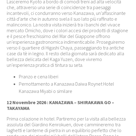
Lasceremo Kyoto a bordo di comodi treni ad alta velocità
che, attraverso una serie di coincidenze tra paesaggi
incantevoli, ci condurranno verso Kanazawa, un’affascinante
città d’arte che in autunno svela il suo lato più raffinato e
malinconico. La nostra visita inizierà tra i banchi del vivace
mercato Omicho, dove i colori accesi dei prodotti di stagione
e il pesce freschissimo del Mar del Giappone offrono
un’esperienza gastronomica indimenticabile. Proseguiremo
verso il quartiere di Higashi Chaya, passeggiando tra antiche
case da tè in legno. Il resto della giornata sarà dedicato alla
bellezza delicata del Kaga Yuzen, dove vivremo
un’esperienza pratica di tintura su seta.
Pranzo e cena liberi
Pernottamento a Kanazawa Daiwa Roynet Hotel
Kanazawa Miyabi o similare
12 Novembre 2026 : KANAZAWA – SHIRAKAWA GO –
TAKAYAMA
Prima colazione in hotel. Partiremo per la visita alla bellezza
assoluta del Giardino Kenrokuen, dove cammineremo tra
laghetti e lanterne di pietra in un equilibrio perfetto che lo
rende uno dei giardini più belli dell’intero Paese. Dopo la