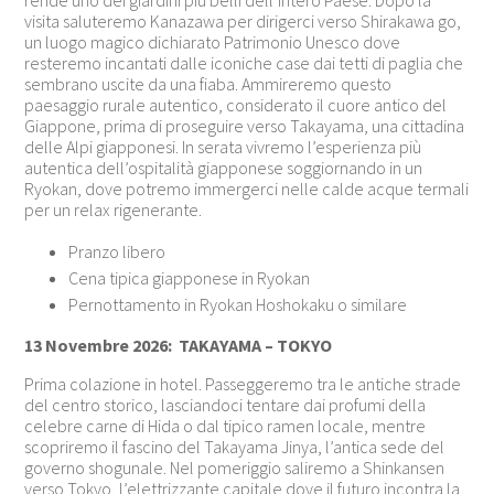
visita saluteremo Kanazawa per dirigerci verso Shirakawa go,
un luogo magico dichiarato Patrimonio Unesco dove
resteremo incantati dalle iconiche case dai tetti di paglia che
sembrano uscite da una fiaba. Ammireremo questo
paesaggio rurale autentico, considerato il cuore antico del
Giappone, prima di proseguire verso Takayama, una cittadina
delle Alpi giapponesi. In serata vivremo l’esperienza più
autentica dell’ospitalità giapponese soggiornando in un
Ryokan, dove potremo immergerci nelle calde acque termali
per un relax rigenerante.
Pranzo libero
Cena tipica giapponese in Ryokan
Pernottamento in Ryokan Hoshokaku o similare
13 Novembre 2026: TAKAYAMA – TOKYO
Prima colazione in hotel. Passeggeremo tra le antiche strade
del centro storico, lasciandoci tentare dai profumi della
celebre carne di Hida o dal tipico ramen locale, mentre
scopriremo il fascino del Takayama Jinya, l’antica sede del
governo shogunale. Nel pomeriggio saliremo a Shinkansen
verso Tokyo, l’elettrizzante capitale dove il futuro incontra la