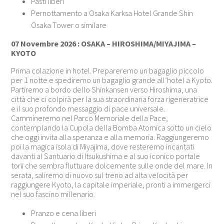
Pasti liberi
Pernottamento a Osaka Karksa Hotel Grande Shin
Osaka Tower o similare
07 Novembre 2026 : OSAKA – HIROSHIMA/MIYAJIMA –
KYOTO
Prima colazione in hotel. Prepareremo un bagaglio piccolo
per 1 notte e spediremo un bagaglio grande all’hotel a Kyoto.
Partiremo a bordo dello Shinkansen verso Hiroshima, una
città che ci colpirà per la sua straordinaria forza rigeneratrice
e il suo profondo messaggio di pace universale.
Cammineremo nel Parco Memoriale della Pace,
contemplando la Cupola della Bomba Atomica sotto un cielo
che oggi invita alla speranza e alla memoria. Raggiungeremo
poi la magica isola di Miyajima, dove resteremo incantati
davanti al Santuario di Itsukushima e al suo iconico portale
torii che sembra fluttuare dolcemente sulle onde del mare. In
serata, saliremo di nuovo sul treno ad alta velocità per
raggiungere Kyoto, la capitale imperiale, pronti a immergerci
nel suo fascino millenario.
Pranzo e cena liberi