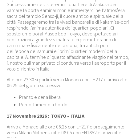
Successivamente visiteremo il quartiere di Asakusa per
varcare la porta Kaminarimon e immergerci nell’atmosfera
sacra del tempio Senso-ji, il cuore antico e spirituale della
città. Passeggeremo tra le vivaci bancarelle di Nakamise-dori
respirando l’anima autentica dei quartieri popolari. .Ci
sposteremo poi al Museo Edo-Tokyo, dove spettacolari
ricostruzioni a grandezza naturale ci permetteranno di
camminare fisicamente nella storia, tra antichi ponti
dell’epoca dei samurai e i primi quartieri moderni della
capitale. Al termine di questo affascinante viaggio nel tempo,
il nostro pullman privato ci condurrà verso l’aeroporto per il
volo di rientro in Italia.
Alle ore 23:30 si partirà verso Monaco con LH217 e arrivo alle
06:25 del giorno successivo.
Pranzo e cena libera
Pernottamento a bordo
17 Novembre 2026 : TOKYO – ITALIA
Arrivo a Monaco alle ore 06:25 con LH217 e proseguimento
verso Milano Malpensa alle 08:05 con EN1852 e arrivo alle