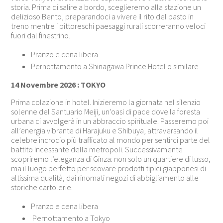
storia. Prima di salire a bordo, sceglieremo alla stazione un
delizioso Bento, preparandoci a vivere il rito del pasto in
treno mentre i pittoreschi paesaggi rurali scorreranno veloci
fuori dal finestrino.
Pranzo e cena libera
Pernottamento a
Shinagawa Prince Hotel o similare
14 Novembre 2026 : TOKYO
Prima colazione in hotel. Inizieremo la giornata nel silenzio
solenne del Santuario Meiji, un’oasi di pace dove la foresta
urbana ci avvolgerà in un abbraccio spirituale. Passeremo poi
all’energia vibrante di Harajuku e Shibuya, attraversando il
celebre incrocio più trafficato al mondo per sentirci parte del
battito incessante della metropoli. Successivamente
scopriremo l’eleganza di Ginza: non solo un quartiere di lusso,
ma il luogo perfetto per scovare prodotti tipici giapponesi di
altissima qualità, dai rinomati negozi di abbigliamento alle
storiche cartolerie.
Pranzo e cena libera
Pernottamento a Tokyo