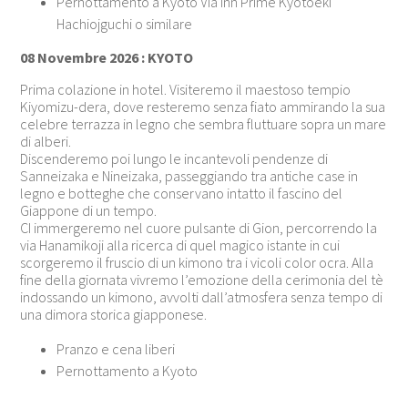
Pernottamento a Kyoto Via Inn Prime Kyotoeki
Hachiojguchi o similare
08 Novembre 2026 : KYOTO
Prima colazione in hotel. Visiteremo il maestoso tempio
Kiyomizu-dera, dove resteremo senza fiato ammirando la sua
celebre terrazza in legno che sembra fluttuare sopra un mare
di alberi.
Discenderemo poi lungo le incantevoli pendenze di
Sanneizaka e Nineizaka, passeggiando tra antiche case in
legno e botteghe che conservano intatto il fascino del
Giappone di un tempo.
CI immergeremo nel cuore pulsante di Gion, percorrendo la
via Hanamikoji alla ricerca di quel magico istante in cui
scorgeremo il fruscio di un kimono tra i vicoli color ocra. Alla
fine della giornata vivremo l’emozione della cerimonia del tè
indossando un kimono, avvolti dall’atmosfera senza tempo di
una dimora storica giapponese.
Pranzo e cena liberi
Pernottamento a Kyoto