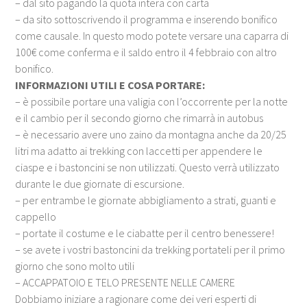
– dal sito pagando la quota intera con carta
– da sito sottoscrivendo il programma e inserendo bonifico
come causale. In questo modo potete versare una caparra di
100€ come conferma e il saldo entro il 4 febbraio con altro
bonifico.
INFORMAZIONI UTILI E COSA PORTARE:
– è possibile portare una valigia con l’occorrente per la notte
e il cambio per il secondo giorno che rimarrà in autobus
– è necessario avere uno zaino da montagna anche da 20/25
litri ma adatto ai trekking con laccetti per appendere le
ciaspe e i bastoncini se non utilizzati. Questo verrà utilizzato
durante le due giornate di escursione.
– per entrambe le giornate abbigliamento a strati, guanti e
cappello
– portate il costume e le ciabatte per il centro benessere!
– se avete i vostri bastoncini da trekking portateli per il primo
giorno che sono molto utili
– ACCAPPATOIO E TELO PRESENTE NELLE CAMERE
Dobbiamo iniziare a ragionare come dei veri esperti di