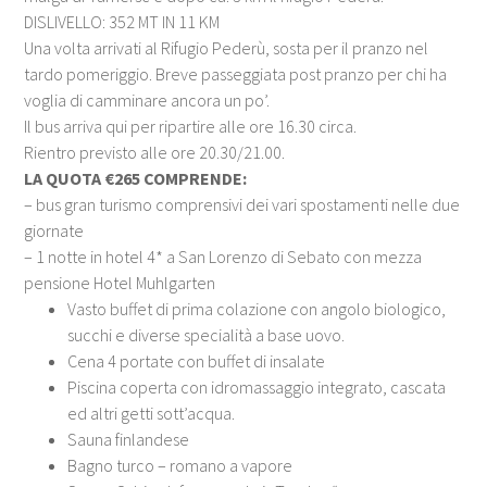
DISLIVELLO: 352 MT IN 11 KM
Una volta arrivati al Rifugio Pederù, sosta per il pranzo nel
tardo pomeriggio. Breve passeggiata post pranzo per chi ha
voglia di camminare ancora un po’.
Il bus arriva qui per ripartire alle ore 16.30 circa.
Rientro previsto alle ore 20.30/21.00.
LA QUOTA €265 COMPRENDE:
– bus gran turismo comprensivi dei vari spostamenti nelle due
giornate
– 1 notte in hotel 4* a San Lorenzo di Sebato con mezza
pensione Hotel Muhlgarten
Vasto buffet di prima colazione con angolo biologico,
succhi e diverse specialità a base uovo.
Cena 4 portate con buffet di insalate
Piscina coperta con idromassaggio integrato, cascata
ed altri getti sott’acqua.
Sauna finlandese
Bagno turco – romano a vapore