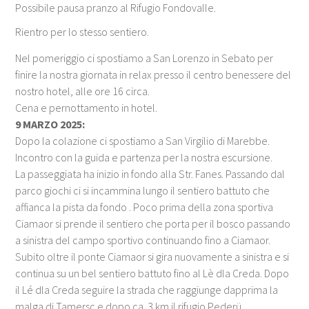
Possibile pausa pranzo al Rifugio Fondovalle.
Rientro per lo stesso sentiero.
Nel pomeriggio ci spostiamo a San Lorenzo in Sebato per
finire la nostra giornata in relax presso il centro benessere del
nostro hotel, alle ore 16 circa.
Cena e pernottamento in hotel.
9 MARZO 2025:
Dopo la colazione ci spostiamo a San Virgilio di Marebbe.
Incontro con la guida e partenza per la nostra escursione.
La passeggiata ha inizio in fondo alla Str. Fanes. Passando dal
parco giochi ci si incammina lungo il sentiero battuto che
affianca la pista da fondo . Poco prima della zona sportiva
Ciamaor si prende il sentiero che porta per il bosco passando
a sinistra del campo sportivo continuando fino a Ciamaor.
Subito oltre il ponte Ciamaor si gira nuovamente a sinistra e si
continua su un bel sentiero battuto fino al Lè dla Creda. Dopo
il Lé dla Creda seguire la strada che raggiunge dapprima la
malga di Tamersc e dopo ca. 3 km il rifugio Pederü.