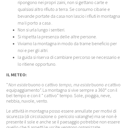
ripongono nei propri zaini, non si gettano carte e
qualsiasi altro rifiuto a terra. Se consumo cibarie e
bevande portate da casa non lascio i rifiuti in montagna
ma li porto a casa .
Non si urla lungo i sentieri.
Si rispetta la presenza delle altre persone.
Viviamo la montagna in modo da trarne beneficio per
noi e per gli altri.
la guida si riserva di cambiare percorso se necessario e
lo ritiene opportuno.
IL METEO:
“
Non esiste
buono o cattivo
tempo
,
ma esiste
buono
e
cattivo
equipaggiamento”. La montagna si vive sempre a 360° con il
bel tempo e con il ” cattivo” tempo. Sole, pioggia, neve,
nebbia, nuvole, vento.
Le attività in montagna posso essere annullate per motivi di
sicurezza (di circolazione o pericolo valanghe) ma se non è
presente il sole e anche se il paesaggio potrebbe non essere
quello che ti aspetti le uscite vengono organizzate