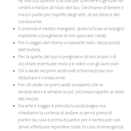
ne fate uso quando vi alzate per scendere li gettate nei
cestini a metà e all’inizio del bus. Cerchiamo di tenere il
mezzo pulito per rispetto degli altri, di noi stessi e del
conducente.
In pullman è vietato mangiare, qualora fosse un bisogno
impellete vi preghiamo di non sporcare i sedili.
Per il viaggio del ritorno vi risiedete nello stesso posto
dell’andata.
Per la quiete del bus vi preghiamo di non urlare o di
ascoltare eventuale musica e video con gli auricolari
Chi si siede nei primi sedili eviti schiamazzi per non
disturbare il conducente.
Per chi siede nei primi sedili avvisiamo che la
temperatura è sempre un po’ più bassa rispetto al resto
del mezzo.
Durante il viaggio è prevista la sosta bagno ma
chiediamo la cortesia di andare ai servizi prima di
partire da casa e prima di partire per il rientro per non
dover effettuare repentine soste. In caso di emergenza