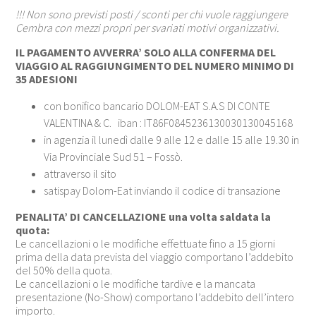
!!! Non sono previsti posti / sconti per chi vuole raggiungere
Cembra con mezzi propri per svariati motivi organizzativi.
IL PAGAMENTO AVVERRA’ SOLO ALLA CONFERMA DEL
VIAGGIO AL RAGGIUNGIMENTO DEL NUMERO MINIMO DI
35 ADESIONI
con bonifico bancario DOLOM-EAT S.A.S DI CONTE
VALENTINA & C. iban : IT86F0845236130030130045168
in agenzia il lunedì dalle 9 alle 12 e dalle 15 alle 19.30 in
Via Provinciale Sud 51 – Fossò.
attraverso il sito
satispay Dolom-Eat inviando il codice di transazione
PENALITA’ DI CANCELLAZIONE una volta saldata la
quota:
Le cancellazioni o le modifiche effettuate fino a 15 giorni
prima della data prevista del viaggio comportano l’addebito
del 50% della quota.
Le cancellazioni o le modifiche tardive e la mancata
presentazione (No-Show) comportano l’addebito dell’intero
importo.