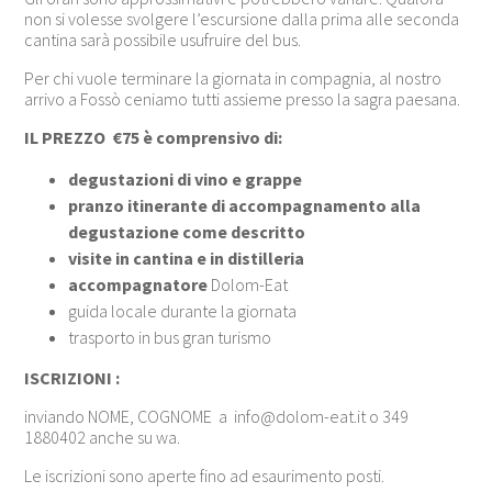
non si volesse svolgere l’escursione dalla prima alle seconda
cantina sarà possibile usufruire del bus.
Per chi vuole terminare la giornata in compagnia, al nostro
arrivo a Fossò ceniamo tutti assieme presso la sagra paesana.
IL PREZZO €75 è c
omprensivo di:
degustazioni di vino e grappe
pranzo itinerante di accompagnamento alla
degustazione come descritto
visite in cantina e in distilleria
accompagnatore
Dolom-Eat
guida locale durante la giornata
trasporto in bus gran turismo
ISCRIZIONI :
inviando NOME, COGNOME a
info@dolom-eat.it
o 349
1880402 anche su wa.
Le iscrizioni sono aperte fino ad esaurimento posti.