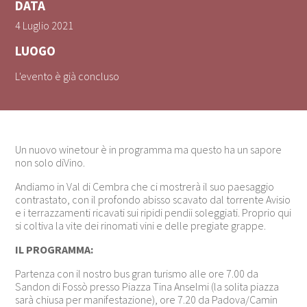
DATA
4 Luglio 2021
LUOGO
L'evento è già concluso
Un nuovo winetour è in programma ma questo ha un sapore
non solo diVino.
Andiamo in Val di Cembra che ci mostrerà il suo paesaggio
contrastato, con il profondo abisso scavato dal torrente Avisio
e i terrazzamenti ricavati sui ripidi pendii soleggiati. Proprio qui
si coltiva la vite dei rinomati vini e delle pregiate grappe.
IL PROGRAMMA:
Partenza con il nostro bus gran turismo alle ore 7.00 da
Sandon di Fossò presso Piazza Tina Anselmi (la solita piazza
sarà chiusa per manifestazione), ore 7.20 da Padova/Camin