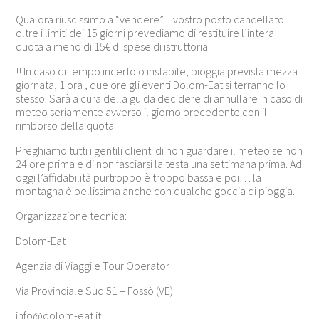
Qualora riuscissimo a “vendere” il vostro posto cancellato
oltre i limiti dei 15 giorni prevediamo di restituire l’intera
quota a meno di 15€ di spese di istruttoria.
!! In caso di tempo incerto o instabile, pioggia prevista mezza
giornata, 1 ora , due ore gli eventi Dolom-Eat si terranno lo
stesso. Sarà a cura della guida decidere di annullare in caso di
meteo seriamente avverso il giorno precedente con il
rimborso della quota.
Preghiamo tutti i gentili clienti di non guardare il meteo se non
24 ore prima e di non fasciarsi la testa una settimana prima. Ad
oggi l’affidabilità purtroppo è troppo bassa e poi… la
montagna è bellissima anche con qualche goccia di pioggia.
Organizzazione tecnica:
Dolom-Eat
Agenzia di Viaggi e Tour Operator
Via Provinciale Sud 51 – Fossò (VE)
info@dolom-eat.it