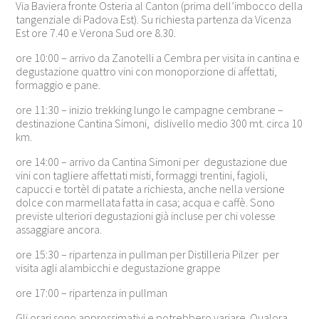
Via Baviera fronte Osteria al Canton (prima dell’imbocco della
tangenziale di Padova Est). Su richiesta partenza da Vicenza
Est ore 7.40 e Verona Sud ore 8.30.
ore 10:00 – arrivo da Zanotelli a Cembra per visita in cantina e
degustazione quattro vini con monoporzione di affettati,
formaggio e pane.
ore 11:30 – inizio trekking lungo le campagne cembrane –
destinazione Cantina Simoni, dislivello medio 300 mt. circa 10
km.
ore 14:00 – arrivo da Cantina Simoni per degustazione due
vini con tagliere affettati misti, formaggi trentini, fagioli,
capucci e tortèl di patate a richiesta, anche nella versione
dolce con marmellata fatta in casa; acqua e caffè. Sono
previste ulteriori degustazioni già incluse per chi volesse
assaggiare ancora.
ore 15:30 – ripartenza in pullman per Distilleria Pilzer per
visita agli alambicchi e degustazione grappe
ore 17:00 – ripartenza in pullman
Gli orari sono approssimativi e potrebbero variare. Qualora