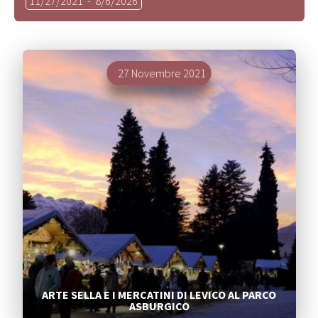
11/27/2021
 - 
8/6/2026
la
data.
Segnalati
27 Novembre 2021
ARTE SELLA E I MERCATINI DI LEVICO AL PARCO
ASBURGICO