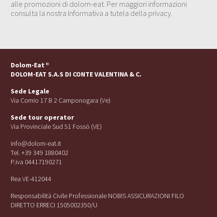
alle promozioni di dolom-eat. Per maggiori informazioni
consulta la nostra Informativa a tutela della privacy.
Dolom-Eat
®
DOLOM-EAT S.A.S DI CONTE VALENTINA & C.
Sede Legale
Via Cornio 17 B 2 Camponogara (Ve)
Sede tour operator
Via Provinciale Sud 51 Fossó (VE)
info@dolom-eat.it
Tel. +39 349 1880402
P.iva 04417190271
Rea VE-412044
Responsabilità Civile Professionale NOBIS ASSICURAZIONI FILO
DIRETTO ERRECI 1505002350/U