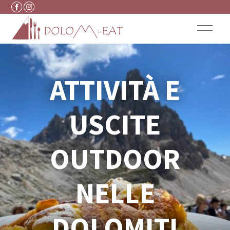
Vai al contenuto
ATTIVITÀ E
USCITE
OUTDOOR
NELLE
DOLOMITI