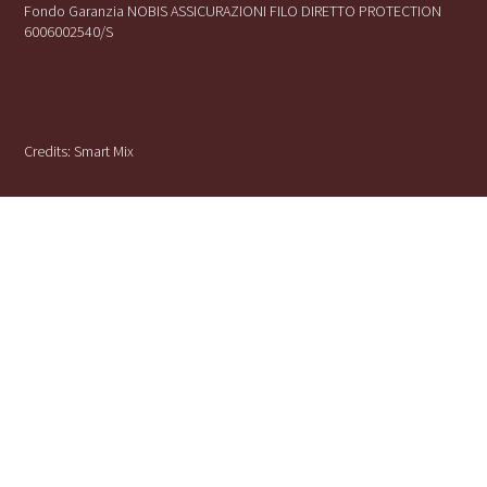
Fondo Garanzia NOBIS ASSICURAZIONI FILO DIRETTO PROTECTION
6006002540/S
Credits:
Smart Mix