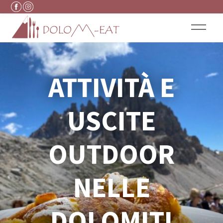
Vai al contenuto
ATTIVITÀ E
USCITE
OUTDOOR
NELLE
DOLOMITI