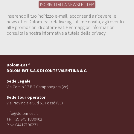
Inserendo il tuo indirizzo e-mail, acconsenti a ricevere le
newsletter Dolom-eat relative agli ultime novità, agli eventi e
alle promozioni di dolom-eat. Per maggiori informazioni
consulta la nostra Informativa a tutela della privacy.
Dolom-Eat
®
DOLOM-EAT S.A.S DI CONTE VALENTINA & C.
Sede Legale
Via Cornio 17 B 2 Camponogara (Ve)
Sede tour operator
Via Provinciale Sud 51 Fossó (VE)
info@dolom-eat.it
Tel. +39 349 1880402
P.iva 04417190271