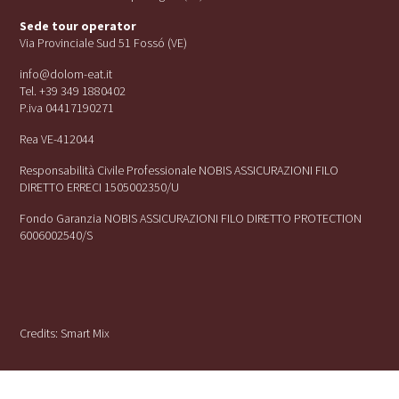
Sede tour operator
Via Provinciale Sud 51 Fossó (VE)
info@dolom-eat.it
Tel. +39 349 1880402
P.iva 04417190271
Rea VE-412044
Responsabilità Civile Professionale NOBIS ASSICURAZIONI FILO
DIRETTO ERRECI 1505002350/U
Fondo Garanzia NOBIS ASSICURAZIONI FILO DIRETTO PROTECTION
6006002540/S
Credits:
Smart Mix