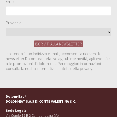
E-mail
Provincia
Inserendo il tuo indirizzo e-mail, acconsenti a ricevere le
newsletter Dolom-eat relative agli ultime novità, agli eventi e
alle promozioni di dolom-eat. Per maggiori informazioni
consulta la nostra Informativa a tutela della privacy.
Dolom-Eat
®
DOLOM-EAT S.A.S DI CONTE VALENTINA & C.
Sede Legale
Via Cornio 17 B 2 Camponogara (Ve)