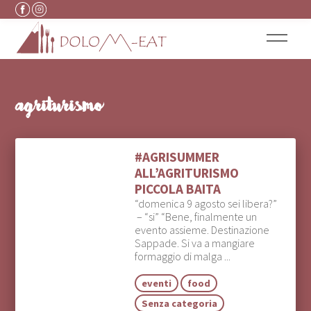
Vai al contenuto
agriturismo
#AGRISUMMER
ALL’AGRITURISMO
PICCOLA BAITA
“domenica 9 agosto sei libera?”
– “si” “Bene, finalmente un
evento assieme. Destinazione
Sappade. Si va a mangiare
formaggio di malga ...
eventi
food
Senza categoria