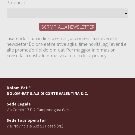
Provincia
Inserendo il tuo indirizzo e-mail, acconsenti a ricevere le
newsletter Dolom-eat relative agli ultime novità, agli eventi e
alle promozioni di dolom-eat. Per maggiori informazioni
consulta la nostra Informativa a tutela della privacy.
Dolom-Eat
®
DOLOM-EAT S.A.S DI CONTE VALENTINA & C.
Sede Legale
Via Cornio 17 B 2 Camponogara (Ve)
Sede tour operator
Via Provinciale Sud 51 Fossó (VE)