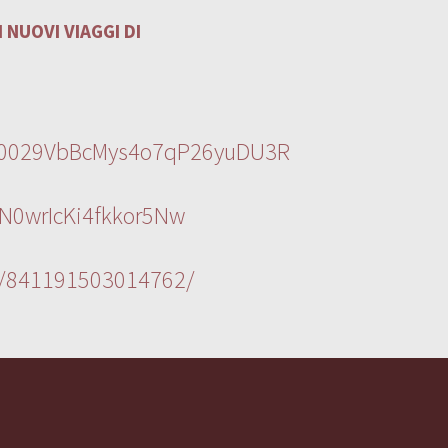
 NUOVI VIAGGI DI
l/0029VbBcMys4o7qP26yuDU3R
N0wrIcKi4fkkor5Nw
s/841191503014762/