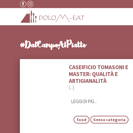
Vai al contenuto
#DalCampoAlPiatto
CASEIFICIO TOMASONI E
MASTER: QUALITÀ E
ARTIGIANALITÀ
[...]
LEGGI DI PIÙ...
food
Senza categoria