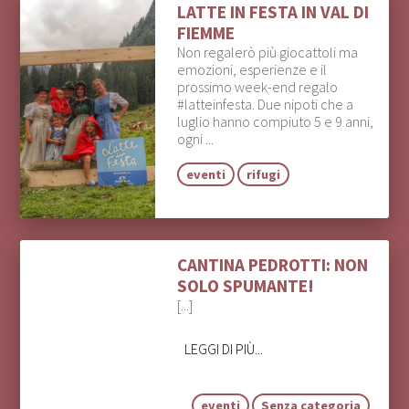
LATTE IN FESTA IN VAL DI
FIEMME
Non regalerò più giocattoli ma
emozioni, esperienze e il
prossimo week-end regalo
#latteinfesta. Due nipoti che a
luglio hanno compiuto 5 e 9 anni,
ogni ...
eventi
rifugi
CANTINA PEDROTTI: NON
SOLO SPUMANTE!
[...]
LEGGI DI PIÙ...
eventi
Senza categoria