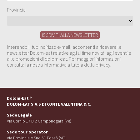
Provincia
Inserendo il tuo indirizzo e-mail, acconsenti a ricevere le
newsletter Dolom-eat relative agli ultime novità, agli eventi e
alle promozioni di dolom-eat. Per maggiori informazioni
consulta la nostra Informativa a tutela della privacy.
Dolom-Eat
®
DOLOM-EAT S.A.S DI CONTE VALENTINA & C.
Sede Legale
Via Cornio 17 B 2 Camponogara (Ve)
Sede tour operator
Via Provinciale Sud 51 Fossó (VE)