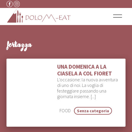
Vai al contenuto
fertazza
UNA DOMENICA A LA
CIASELA A COL FIORET
L’occasione: la nuova avventura
di uno di noi. La voglia di
festeggiare passando una
giornata insieme. [...]
FOOD
Senza categoria