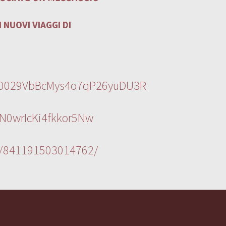
 NUOVI VIAGGI DI
l/0029VbBcMys4o7qP26yuDU3R
N0wrIcKi4fkkor5Nw
s/841191503014762/